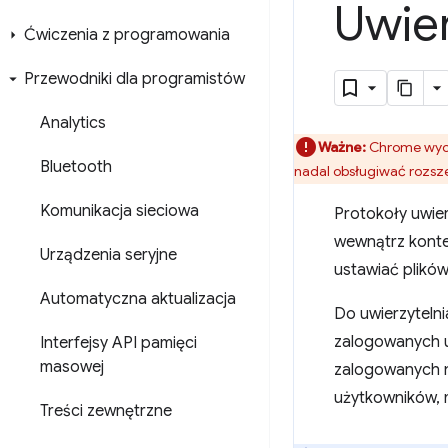
Uwie
Ćwiczenia z programowania
Przewodniki dla programistów
Analytics
Ważne:
Chrome wyco
Bluetooth
nadal obsługiwać rozsz
Komunikacja sieciowa
Protokoły uwier
wewnątrz konte
Urządzenia seryjne
ustawiać plików
Automatyczna aktualizacja
Do uwierzytelni
zalogowanych u
Interfejsy API pamięci
masowej
zalogowanych na
użytkowników, 
Treści zewnętrzne