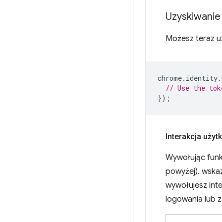
Uzyskiwanie
Możesz teraz u
chrome
.
identity
.
// Use the tok
});
Interakcja użyt
Wywołując fun
powyżej). wskaz
wywołujesz inte
logowania lub z