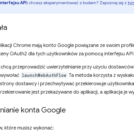
nterfejsu API:
chcesz eksperymentować z kodem? Zapoznaj się z
tym
ała
likacji Chrome mają konto Google powiązane ze swoim profil
eny OAuth2 dla tych użytkowników za pomocą interfejsu AP
e chcą przeprowadzić uwierzytelnianie przy użyciu dostawców
 wywołać
launchWebAuthFlow
Ta metoda korzysta z wyskaku
 strony dostawcy i przechwytywać przekierowuje użytkowni
zekierowanie jest przekazywane do aplikacji, a aplikacja je 
lnianie konta Google
w, które musisz wykonać: