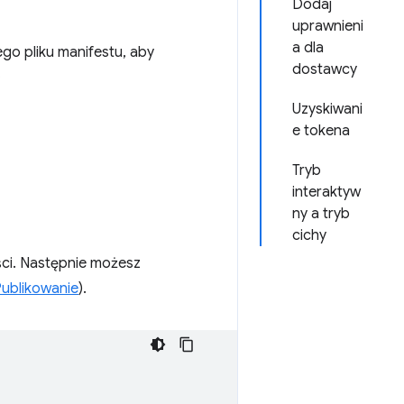
Dodaj
uprawnieni
a dla
o pliku manifestu, aby
dostawcy
.
Uzyskiwani
e tokena
Tryb
interaktyw
ny a tryb
cichy
ści. Następnie możesz
ublikowanie
).