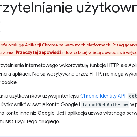
rzytelnianie użytkow
fa obsługę Aplikacji Chrome na wszystkich platformach. Przeglądar
erzenia.
Przeczytaj zapowiedź
i dowiedz się więcej dowiedz się więce
zytelniania internetowego wykorzystują funkcje HTTP, ale Apl
nera aplikacji. Nie są wczytywane przez HTTP, nie mogą wyk
 cookie.
ania użytkowników używaj interfejsu
Chrome Identity API
:
ge
żytkowników. swoje konto Google i
launchWebAuthFlow
w p
 konto inne niż Google. Jeśli aplikacja używa własnego serw
musisz użyć tego drugiego.