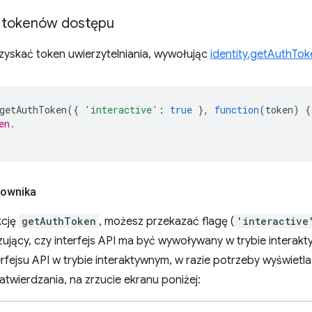
 tokenów dostępu
zyskać token uwierzytelniania, wywołując
identity.getAuthTok
getAuthToken
({
'interactive'
:
true
},
function
(
token
)
{
en.
kownika
kcję
getAuthToken
, możesz przekazać flagę (
'interactive
ujący, czy interfejs API ma być wywoływany w trybie interakt
rfejsu API w trybie interaktywnym, w razie potrzeby wyświetl
atwierdzania, na zrzucie ekranu poniżej: