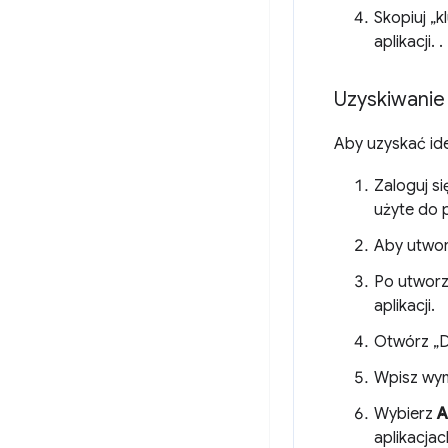
Skopiuj „
aplikacji. .
Uzyskiwanie 
Aby uzyskać ide
Zaloguj s
użyte do 
Aby utwor
Po utworze
aplikacji.
Otwórz „Do
Wpisz wym
Wybierz
A
aplikacjac