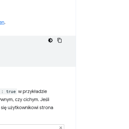
en
.
': true
w przykładzie
ywnym, czy cichym. Jeśli
a się użytkownikowi strona