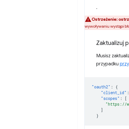
.
Ostrzeżenie:
ostrz
wywoływaniu wystąpi b
Zaktualizuj 
Musisz zaktuali
przypadku
przy
"oauth2"
:
{
"client_id"
"scopes"
:
[
"https://w
]
}