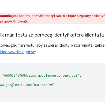
eżenie:
jeśli podany identyfikator aplikacji nie będzie zgodny z identyfi
łąd
getAuthToken()
.
plik manifestu za pomocą identyfikatora klienta 
zować plik manifestu, aby zawierał identyfikator klienta i zakr
kładowy dysk gdrive
:
:
"665859454684.apps.googleusercontent.com"
,
ww.googleapis.com/auth/drive"