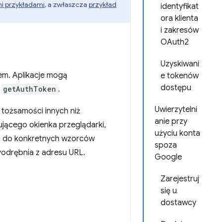
i przykładami
, a zwłaszcza
przykład
identyfikat
ora klienta
i zakresów
OAuth2
Uzyskiwani
em. Aplikacje mogą
e tokenów
dostępu
I
getAuthToken
.
Uwierzytelni
 tożsamości innych niż
anie przy
jącego okienka przeglądarki,
użyciu konta
ka do konkretnych wzorców
spoza
wyodrębnia z adresu URL.
Google
Zarejestruj
się u
dostawcy