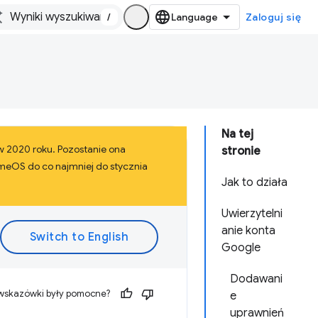
/
Zaloguj się
Na tej
 w 2020 roku. Pozostanie ona
stronie
omeOS do co najmniej do stycznia
Jak to działa
Uwierzytelni
anie konta
Google
Dodawani
 wskazówki były pomocne?
e
uprawnień