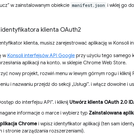
klucz” w zainstalowanym obiekcie
manifest.json
i wklej go d
identyfikatora klienta OAuth2
ntyfikator klienta, musisz zarejestrować aplikację w Konsoli i
ię w
Konsoli interfejsów API Google
przy użyciu tego samego k
przesłania aplikacji na konto. w sklepie Chrome Web Store.
zyć nowy projekt, rozwiń menu w lewym górnym rogu i kliknij
niu i nazwaniu przejdź do sekcji „Usługi”. i włącz dowolne i
stęp do interfejsu API”. i kliknij
Utwórz klienta OAuth 2.0 ID.
agane informacje o marce i wybierz typ
Zainstalowana aplik
plikacja Chrome
i wpisz identyfikator aplikacji (ten sam iden
h i stronie zarządzania rozszerzeniami).