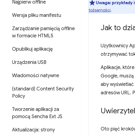
Najpierw offline
Uwaga:
przykłady i
tożsamości
.
Wersja pliku manifestu
Jak to dzi
Zarządzanie pamięcią offline
w formacie HTML5
Użytkownicy Ap
Opublikuj aplikację
otrzymywać tok
Urządzenia USB
Aplikacje, któr
Wiadomości natywne
Google, muszą
aby wyświetlać
(standard) Content Security
adresów URL. Pr
Policy
Tworzenie aplikacji za
Uwierzyte
pomocą Sencha Ext JS
Oto pięć krokó
Aktualizacja: strony