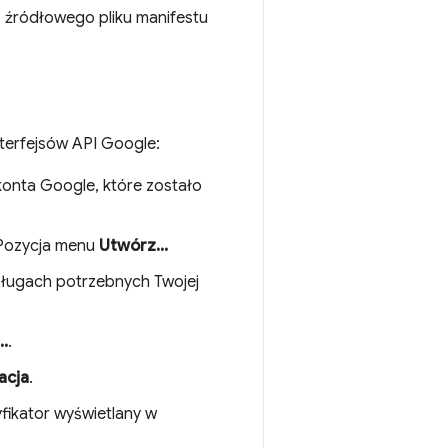
o źródłowego pliku manifestu
nterfejsów API Google:
onta Google, które zostało
 Pozycja menu
Utwórz...
 usługach potrzebnych Twojej
..
.
acja
.
tyfikator wyświetlany w