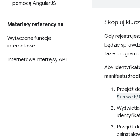
pomocą Angular
JS
Skopiuj kluc
Materiały referencyjne
Gdy rejestrujes
Wyłączone funkcje
będzie sprawdz
internetowe
fazie programo
Internetowe interfejsy API
Aby identyfikat
manifestu źródł
Przejdź d
Support/
Wyświetlan
identyfika
Przejdź do
zainstal