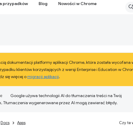
ia przypadków
Blog
Nowości w Chrome
ęścią dokumentacji platformy aplikacji Chrome, która została wycofana
ypadku klientów korzystających z wersji Enterprise i Education w Chr
z się więcej o
migracji aplikacji
.
Google używa technologii AI do tłumaczenia treści na Twój
k. Tłumaczenia wygenerowane przez AI mogą zawierać błędy.
Docs
Apps
Czy te