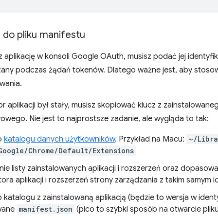
z do pliku manifestu
z aplikację w konsoli Google OAuth, musisz podać jej identyfik
any podczas żądań tokenów. Dlatego ważne jest, aby stosować
wania.
or aplikacji był stały, musisz skopiować klucz z zainstalowan
owego. Nie jest to najprostsze zadanie, ale wygląda to tak:
o
katalogu danych użytkowników
. Przykład na Macu:
~/Libra
Google/Chrome/Default/Extensions
ie listy zainstalowanych aplikacji i rozszerzeń oraz dopasowan
tora aplikacji i rozszerzeń strony zarządzania z takim samym 
 katalogu z zainstalowaną aplikacją (będzie to wersja w identy
owane
manifest.json
(pico to szybki sposób na otwarcie pliku