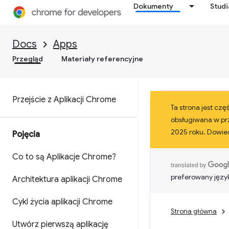
Dokumenty
Stud
Docs
Apps
Przegląd
Materiały referencyjne
Przejście z Aplikacji Chrome
Ta strona jest cz
obsługiwana w prz
2025 roku. Dowied
Pojęcia
Co to są Aplikacje Chrome?
preferowany języ
Architektura aplikacji Chrome
Cykl życia aplikacji Chrome
Strona główna
Utwórz pierwszą aplikację