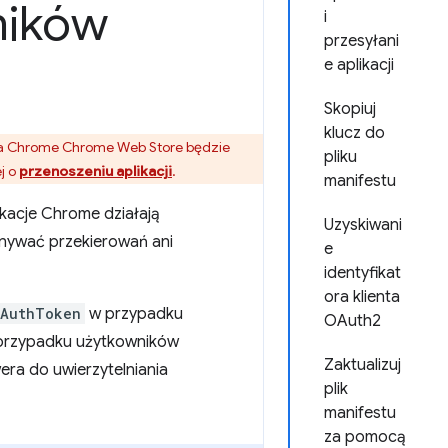
ników
i
przesyłani
e aplikacji
Skopiuj
klucz do
ka Chrome Chrome Web Store będzie
pliku
j o
przenoszeniu aplikacji
.
manifestu
ikacje Chrome działają
Uzyskiwani
onywać przekierowań ani
e
identyfikat
ora klienta
tAuthToken
w przypadku
OAuth2
rzypadku użytkowników
Zaktualizuj
era do uwierzytelniania
plik
manifestu
za pomocą