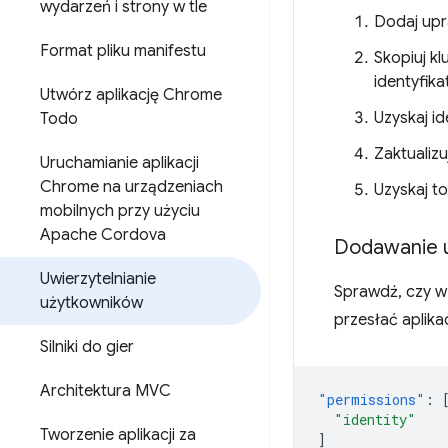
wydarzeń i strony w tle
Dodaj upra
Format pliku manifestu
Skopiuj k
identyfika
Utwórz aplikację Chrome
Uzyskaj id
Todo
Zaktualizu
Uruchamianie aplikacji
Chrome na urządzeniach
Uzyskaj to
mobilnych przy użyciu
Apache Cordova
Dodawanie up
Uwierzytelnianie
Sprawdź, czy w
użytkowników
przesłać aplika
Silniki do gier
Architektura MVC
"permissions"
:
"identity"
Tworzenie aplikacji za
]