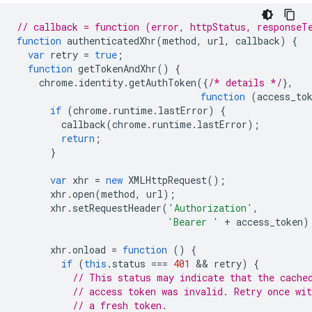
// callback = function (error, httpStatus, responseT
function
authenticatedXhr
(
method
,
url
,
callback
)
{
var
retry
=
true
;
function
getTokenAndXhr
()
{
chrome
.
identity
.
getAuthToken
({
/* details */
},
function
(
access_to
if
(
chrome
.
runtime
.
lastError
)
{
callback
(
chrome
.
runtime
.
lastError
);
return
;
}
var
xhr
=
new
XMLHttpRequest
();
xhr
.
open
(
method
,
url
);
xhr
.
setRequestHeader
(
'Authorization'
,
'Bearer '
+
access_token
)
xhr
.
onload
=
function
()
{
if
(
this
.
status
===
401
 && 
retry
)
{
// This status may indicate that the cache
// access token was invalid. Retry once wit
// a fresh token.