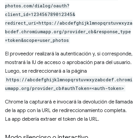
photos.com/dialog/oauth?
client_id=123456789012345&
redirect_uri=https://abcdefghijklmnopqrstuvwxyza
bcdef.chromiumapp.org/provider_cb&response_type
=token&scope=user_photos
El proveedor realizará la autenticación y, si corresponde,
mostrará la IU de acceso o aprobación para del usuario.
Luego, se redireccionará a la página
https://abcdefghijklmnopqrstuvwxyzabcdef.chromi
umapp.org/provider_cb#authToken=<auth-token>
Chrome la capturará e invocará la devolución de llamada
de la app con la URL de redireccionamiento completa.
La app debería extraer el token de la URL.
Modo silencioso o interactivo