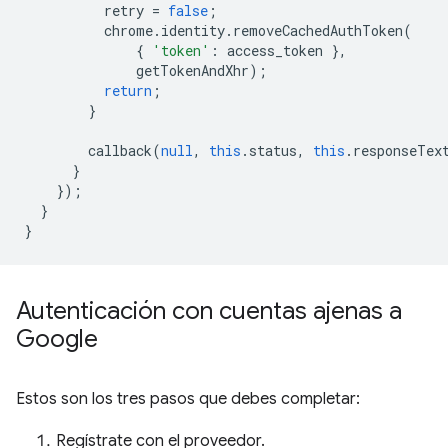
retry
=
false
;
chrome
.
identity
.
removeCachedAuthToken
(
{
'token'
:
access_token
},
getTokenAndXhr
);
return
;
}
callback
(
null
,
this
.
status
,
this
.
responseTex
}
});
}
}
Autenticación con cuentas ajenas a
Google
Estos son los tres pasos que debes completar:
Regístrate con el proveedor.