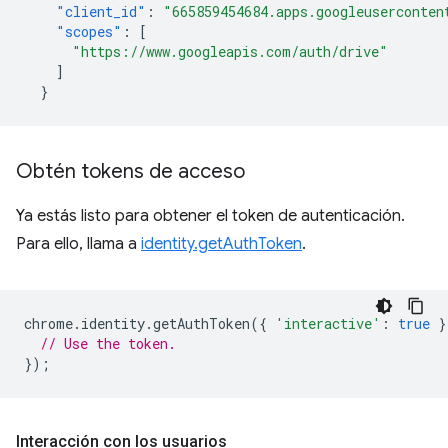
"client_id"
:
"665859454684.apps.googleuserconten
"scopes"
:
[
"https://www.googleapis.com/auth/drive"
]
}
Obtén tokens de acceso
Ya estás listo para obtener el token de autenticación.
Para ello, llama a
identity.getAuthToken
.
chrome
.
identity
.
getAuthToken
({
'interactive'
:
true
}
// Use the token.
});
Interacción con los usuarios