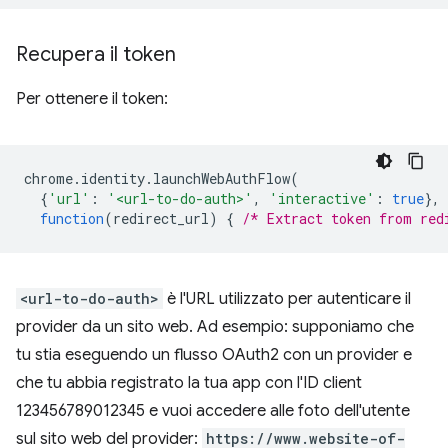
Recupera il token
Per ottenere il token:
chrome
.
identity
.
launchWebAuthFlow
(
{
'url'
:
'<url-to-do-auth>'
,
'interactive'
:
true
},
function
(
redirect_url
)
{
/* Extract token from red
<url-to-do-auth>
è l'URL utilizzato per autenticare il
provider da un sito web. Ad esempio: supponiamo che
tu stia eseguendo un flusso OAuth2 con un provider e
che tu abbia registrato la tua app con l'ID client
123456789012345 e vuoi accedere alle foto dell'utente
sul sito web del provider:
https://www.website-of-