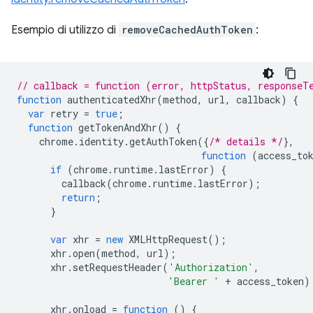
Esempio di utilizzo di
removeCachedAuthToken
:
// callback = function (error, httpStatus, responseT
function
authenticatedXhr
(
method
,
url
,
callback
)
{
var
retry
=
true
;
function
getTokenAndXhr
()
{
chrome
.
identity
.
getAuthToken
({
/* details */
},
function
(
access_to
if
(
chrome
.
runtime
.
lastError
)
{
callback
(
chrome
.
runtime
.
lastError
);
return
;
}
var
xhr
=
new
XMLHttpRequest
();
xhr
.
open
(
method
,
url
);
xhr
.
setRequestHeader
(
'Authorization'
,
'Bearer '
+
access_token
)
xhr
.
onload
=
function
()
{