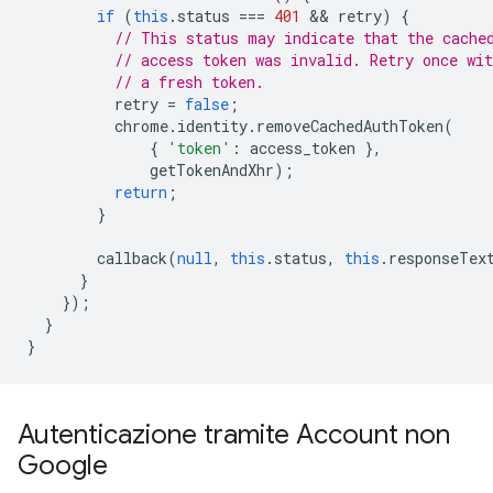
if
(
this
.
status
===
401
 && 
retry
)
{
// This status may indicate that the cache
// access token was invalid. Retry once wit
// a fresh token.
retry
=
false
;
chrome
.
identity
.
removeCachedAuthToken
(
{
'token'
:
access_token
},
getTokenAndXhr
);
return
;
}
callback
(
null
,
this
.
status
,
this
.
responseTex
}
});
}
}
Autenticazione tramite Account non
Google