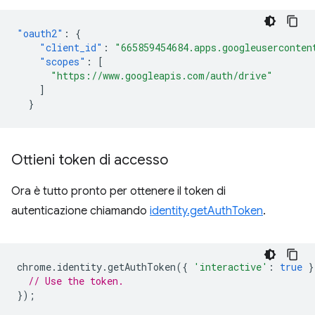
"oauth2"
:
{
"client_id"
:
"665859454684.apps.googleuserconten
"scopes"
:
[
"https://www.googleapis.com/auth/drive"
]
}
Ottieni token di accesso
Ora è tutto pronto per ottenere il token di
autenticazione chiamando
identity.getAuthToken
.
chrome
.
identity
.
getAuthToken
({
'interactive'
:
true
}
// Use the token.
});