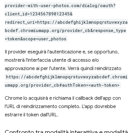
provider-with-user-photos.com/dialog/oauth?
client_id=123456789012345&
redirect_uri=https://abcdefghijklmnopqrstuvwxyza
bcdef.chromiumapp.org/provider_cb&response_type
=token&scope=user_photos
Il provider eseguirà l'autenticazione e, se opportuno,
mostrerà l'interfaccia utente di accesso e/o
approvazione ai per l'utente. Verrà quindi reindirizzato
https://abcdefghijklmnopqrstuvwxyzabcdef.chromi
umapp.org/provider_cb#authToken=<auth-token>
Chrome lo acquisirà e richiama il callback dell'app con
l'URL di reindirizzamento completo. L'app dovrebbe
estrarre il token dall'URL.
Confronto tra modalità interattiva e modalità