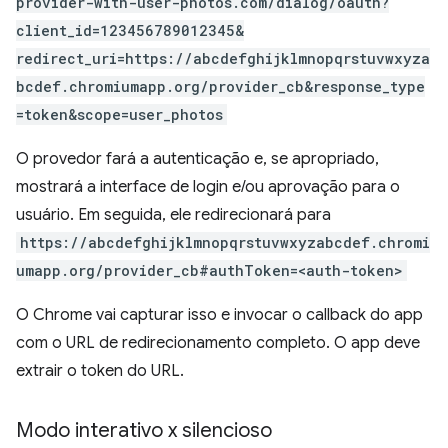
provider-with-user-photos.com/dialog/oauth?
client_id=123456789012345&
redirect_uri=https://abcdefghijklmnopqrstuvwxyza
bcdef.chromiumapp.org/provider_cb&response_type
=token&scope=user_photos
O provedor fará a autenticação e, se apropriado,
mostrará a interface de login e/ou aprovação para o
usuário. Em seguida, ele redirecionará para
https://abcdefghijklmnopqrstuvwxyzabcdef.chromi
umapp.org/provider_cb#authToken=<auth-token>
O Chrome vai capturar isso e invocar o callback do app
com o URL de redirecionamento completo. O app deve
extrair o token do URL.
Modo interativo x silencioso