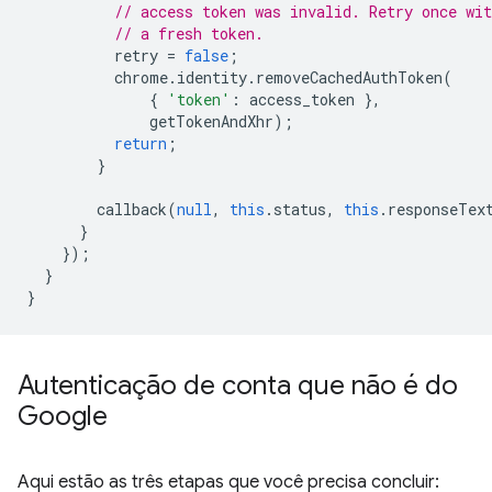
// access token was invalid. Retry once wit
// a fresh token.
retry
=
false
;
chrome
.
identity
.
removeCachedAuthToken
(
{
'token'
:
access_token
},
getTokenAndXhr
);
return
;
}
callback
(
null
,
this
.
status
,
this
.
responseTex
}
});
}
}
Autenticação de conta que não é do
Google
Aqui estão as três etapas que você precisa concluir: