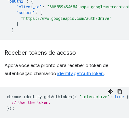
"oauth2"
:
{
"client_id"
:
"665859454684.apps.googleuserconten
"scopes"
:
[
"https://www.googleapis.com/auth/drive"
]
}
Receber tokens de acesso
Agora você está pronto para receber o token de
autenticação chamando
identity.getAuthToken
.
chrome
.
identity
.
getAuthToken
({
'interactive'
:
true
}
// Use the token.
});