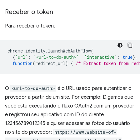
Receber o token
Para receber o token:
chrome
.
identity
.
launchWebAuthFlow
(
{
'url'
:
'<url-to-do-auth>'
,
'interactive'
:
true
},
function
(
redirect_url
)
{
/* Extract token from red
O
<url-to-do-auth>
é o URL usado para autenticar o
provedor a partir de um site. Por exemplo: Digamos que
você está executando o fluxo OAuth2 com um provedor
e registrou seu aplicativo com ID do cliente
123456789012345 e quiser acessar as fotos do usuário
no site do provedor:
https://www.website-of-