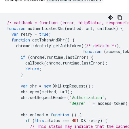
// callback = function (error, httpStatus, responseT
function
authenticatedXhr
(
method
,
url
,
callback
)
{
var
retry
=
true
;
function
getTokenAndXhr
()
{
chrome
.
identity
.
getAuthToken
({
/* details */
},
function
(
access_to
if
(
chrome
.
runtime
.
lastError
)
{
callback
(
chrome
.
runtime
.
lastError
);
return
;
}
var
xhr
=
new
XMLHttpRequest
();
xhr
.
open
(
method
,
url
);
xhr
.
setRequestHeader
(
'Authorization'
,
'Bearer '
+
access_token
)
xhr
.
onload
=
function
()
{
if
(
this
.
status
===
401
 && 
retry
)
{
// This status may indicate that the cache