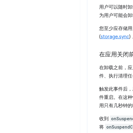
用户可以随时卸
为用户可能会卸
您至少应存储用户
(
storage.sync
)
在应用关闭
在卸载之前，
件、执行清理任
触发此事件后，
件重启。在这种
用只有几秒钟的
收到
onSuspen
将
onSuspendC