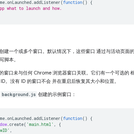
me
.
onLaunched
.
addListener
(
function
()
{
pp what to launch and how.
创建一个或多个窗口。默认情况下，这些窗口 通过与活动页面
写脚本。
用中的窗口未与任何 Chrome 浏览器窗口关联。它们有一个可选
ID。没有 ID 的窗口不会 并在重启后恢复其大小和位置。
过
background.js
创建的示例窗口：
me
.
onLaunched
.
addListener
(
function
()
{
dow
.
create
(
'main.html'
,
{
owID'
,