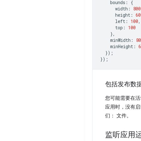
bounds
:
{
width
:
800
height
:
60
left
:
100
,
top
:
100
},
minWidth
:
80
minHeight
:
6
});
});
包括发布数
您可能需要在活
应用时，没有启
们： 文件。
监听应用