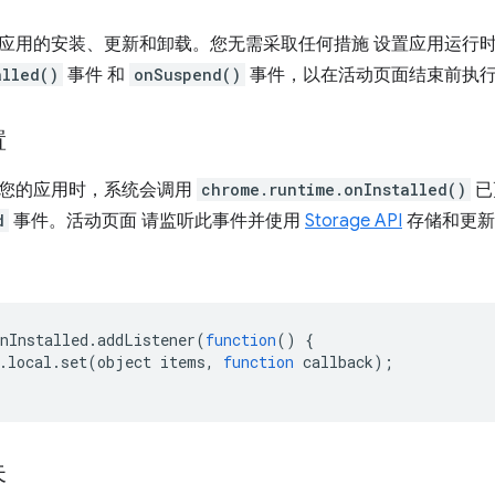
应用的安装、更新和卸载。您无需采取任何措施 设置应用运行
alled()
事件 和
onSuspend()
事件，以在活动页面结束前执行
置
您的应用时，系统会调用
chrome.runtime.onInstalled()
已
d
事件。活动页面 请监听此事件并使用
Storage API
存储和更新
nInstalled
.
addListener
(
function
()
{
.
local
.
set
(
object
items
,
function
callback
);
失