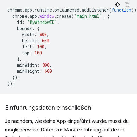
chrome
.
app
.
runtime
.
onLaunched
.
addListener
(
function
()
chrome
.
app
.
window
.
create
(
'main.html'
,
{
id
:
'MyWindowID'
,
bounds
:
{
width
:
800
,
height
:
600
,
left
:
100
,
top
:
100
},
minWidth
:
800
,
minHeight
:
600
});
});
Einführungsdaten einschließen
Je nachdem, wie deine App eingeführt wurde, musst du
möglicherweise Daten zur Markteinführung auf deiner