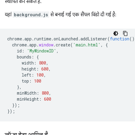
स्थापित कर सकते हैं.
यहां
background.js
से बनाई गई एक सैंपल विंडो दी गई है:
chrome
.
app
.
runtime
.
onLaunched
.
addListener
(
function
()
chrome
.
app
.
window
.
create
(
'main.html'
,
{
id
:
'MyWindowID'
,
bounds
:
{
width
:
800
,
height
:
600
,
left
:
100
,
top
:
100
},
minWidth
:
800
,
minHeight
:
600
});
});