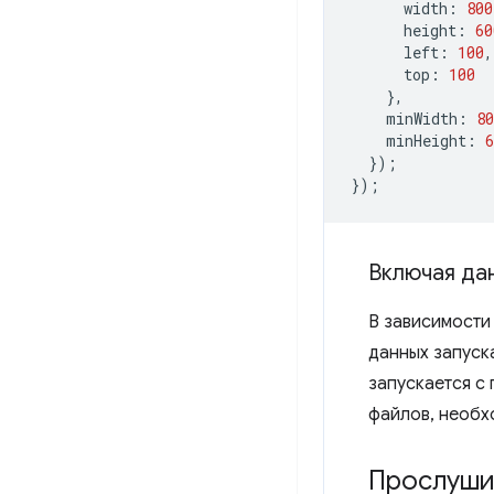
width
:
800
height
:
60
left
:
100
,
top
:
100
},
minWidth
:
80
minHeight
:
6
});
});
Включая да
В зависимости
данных запуск
запускается с
файлов, необ
Прослуши