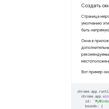
Создать ок
Страница меро
умолчанию эти
быть напрямую
Окна в прилож
дополнительны
рекомендуемый
местоположени
Вот пример ок
chrome
.
app
.
runti
chrome
.
app
.
win
id
:
'MyWind
bounds
:
{