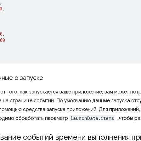
,
0
,
0
,
00
нные о запуске
 от того, как запускается ваше приложение, вам может по
а на странице событий. По умолчанию данные запуска отс
 помощью средства запуска приложений. Для приложений
ходимо обработать параметр
launchData.items
, чтобы ра
вание событий времени выполнения п