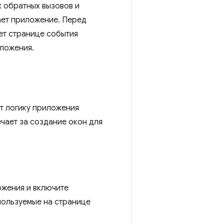
х обратных вызовов и
ает приложение. Перед
ет странице события
иложения.
т логику приложения
чает за создание окон для
ожения и включите
пользуемые на странице