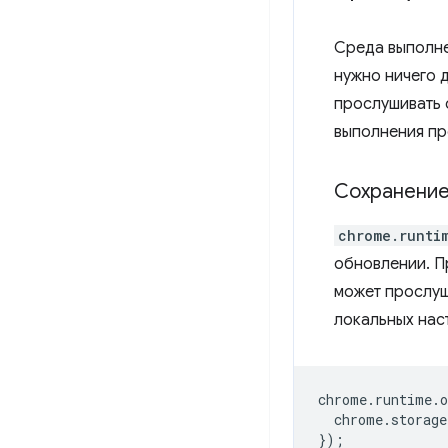
Среда выполне
нужно ничего 
прослушивать
выполнения про
Сохранение
chrome.runti
обновлении. П
может прослуш
локальных нас
chrome
.
runtime
.
o
chrome
.
storage
});