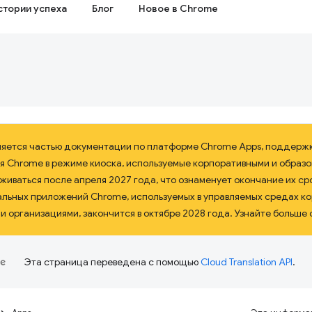
стории успеха
Блог
Новое в Chrome
ляется частью документации по платформе Chrome Apps, поддерж
я Chrome в режиме киоска, используемые корпоративными и образ
иваться после апреля 2027 года, что ознаменует окончание их сро
альных приложений Chrome, используемых в управляемых средах к
 организациями, закончится в октябре 2028 года. Узнайте больше 
Эта страница переведена с помощью
Cloud Translation API
.