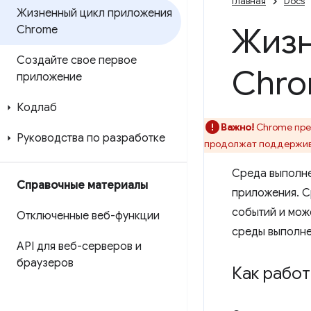
Главная
Docs
Жизненный цикл приложения
Жизн
Chrome
Создайте свое первое
Chr
приложение
Кодлаб
Важно!
Chrome пре
Руководства по разработке
продолжат поддержив
Среда выполне
Справочные материалы
приложения. С
событий и мож
Отключенные веб-функции
среды выполнен
API для веб-серверов и
браузеров
Как работ