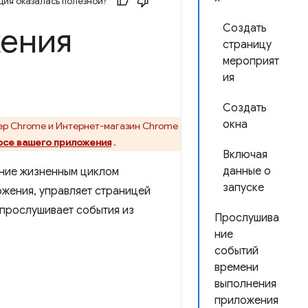
ия оказалась полезной?
ения
Создать
страницу
мероприят
ия
Создать
окна
ер Chrome и Интернет-магазин Chrome
осе вашего приложения
.
Включая
данные о
ение жизненным циклом
запуске
жения, управляет страницей
 прослушивает события из
Прослушива
ние
событий
времени
выполнения
приложения