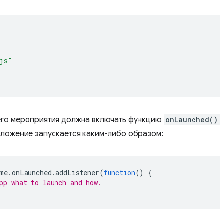
.js"
го мероприятия должна включать функцию
onLaunched()
иложение запускается каким-либо образом:
me
.
onLaunched
.
addListener
(
function
()
{
pp what to launch and how.