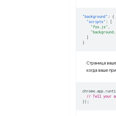
"background"
:
{
"scripts"
:
[
"foo.js"
,
"background
]
}
Страница ваше
когда ваше пр
chrome
.
app
.
runti
// Tell your a
});