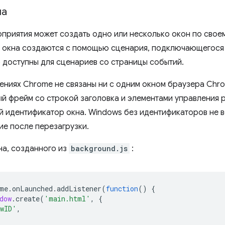
на
приятия может создать одно или несколько окон по свое
 окна создаются с помощью сценария, подключающегося к
 доступны для сценариев со страницы событий.
ениях Chrome не связаны ни с одним окном браузера Chrom
й фрейм со строкой заголовка и элементами управления р
 идентификатор окна. Windows без идентификаторов не в
е после перезагрузки.
на, созданного из
background.js
:
me
.
onLaunched
.
addListener
(
function
()
{
dow
.
create
(
'main.html'
,
{
owID'
,