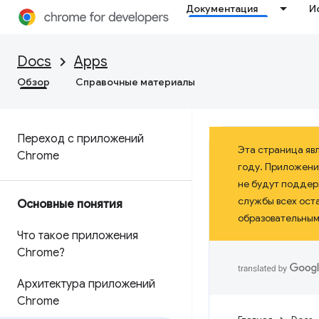
Документация
И
Docs
Apps
Обзор
Справочные материалы
Переход с приложений
Эта страница яв
Chrome
году. Приложени
не будут поддерж
службы всех ост
Основные понятия
образовательными
Что такое приложения
Chrome?
Архитектура приложений
Chrome