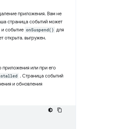
даление приложения. Вам не
аша страница событий может
к и событие
onSuspend()
для
т открыта. выгружен.
о приложения или при его
nstalled
. Страница событий
нения и обновления