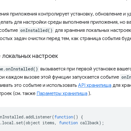
ния приложения контролирует установку, обновление и у
делать для настройки среды выполнения приложения, но в
 событие
onInstalled()
для хранения локальных настрое
стых задач очистки перед тем, как страница события буде
 локальных настроек
me.onInstalled()
вызывается при первой установке вашег
ри каждом вызове этой функции запускается событие
onI
ивать это событие и использовать
API хранилища
для хра
троек (см. также
Параметры хранилища
).
nInstalled
.
addListener
(
function
()
{
.
local
.
set
(
object
items
,
function
callback
);