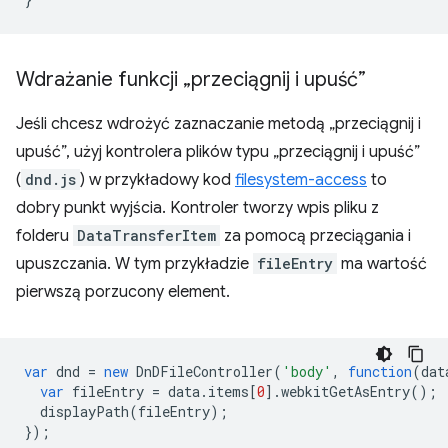
Wdrażanie funkcji „przeciągnij i upuść”
Jeśli chcesz wdrożyć zaznaczanie metodą „przeciągnij i
upuść”, użyj kontrolera plików typu „przeciągnij i upuść”
(
dnd.js
) w przykładowy kod
filesystem-access
to
dobry punkt wyjścia. Kontroler tworzy wpis pliku z
folderu
DataTransferItem
za pomocą przeciągania i
upuszczania. W tym przykładzie
fileEntry
ma wartość
pierwszą porzucony element.
var
dnd
=
new
DnDFileController
(
'body'
,
function
(
dat
var
fileEntry
=
data
.
items
[
0
].
webkitGetAsEntry
();
displayPath
(
fileEntry
);
});