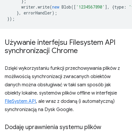
};
writer
.
write
(
new
Blob
([
'1234567890'
],
{
type
:
'
},
errorHandler
);
});
Używanie interfejsu Filesystem API
synchronizacji Chrome
Dzięki wykorzystaniu funkcji przechowywania plików z
możliwością synchronizacji zwracanych obiektów
danych można obsługiwać w taki sam sposób jak
obiekty lokalne. systemów plików offline w interfejsie
FileSystem API
, ale wraz z dodaną (i automatyczną)
synchronizacją na Dysk Google.
Dodaję uprawnienia systemu plików