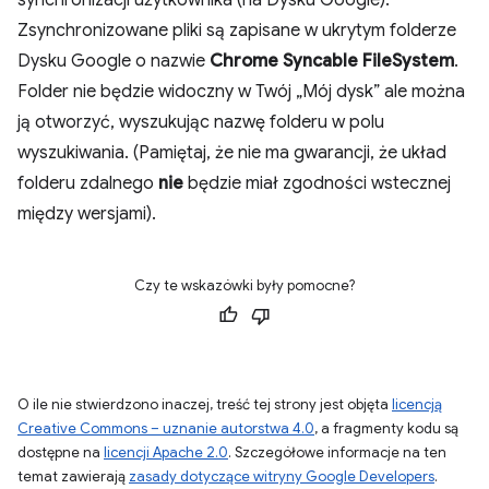
synchronizacji użytkownika (na Dysku Google).
Zsynchronizowane pliki są zapisane w ukrytym folderze
Dysku Google o nazwie
Chrome Syncable FileSystem
.
Folder nie będzie widoczny w Twój „Mój dysk” ale można
ją otworzyć, wyszukując nazwę folderu w polu
wyszukiwania. (Pamiętaj, że nie ma gwarancji, że układ
folderu zdalnego
nie
będzie miał zgodności wstecznej
między wersjami).
Czy te wskazówki były pomocne?
O ile nie stwierdzono inaczej, treść tej strony jest objęta
licencją
Creative Commons – uznanie autorstwa 4.0
, a fragmenty kodu są
dostępne na
licencji Apache 2.0
. Szczegółowe informacje na ten
temat zawierają
zasady dotyczące witryny Google Developers
.