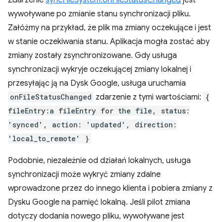
Zdarzenie
syncFileSystem.onFileStatusChanged
jest
wywoływane po zmianie stanu synchronizacji pliku.
Załóżmy na przykład, że plik ma zmiany oczekujące i jest
w stanie oczekiwania stanu. Aplikacja mogła zostać aby
zmiany zostały zsynchronizowane. Gdy usługa
synchronizacji wykryje oczekującej zmiany lokalnej i
przesyłając ją na Dysk Google, usługa uruchamia
onFileStatusChanged
zdarzenie z tymi wartościami:
{
fileEntry:a fileEntry for the file, status:
'synced', action: 'updated', direction:
'local_to_remote' }
Podobnie, niezależnie od działań lokalnych, usługa
synchronizacji może wykryć zmiany zdalne
wprowadzone przez do innego klienta i pobiera zmiany z
Dysku Google na pamięć lokalną. Jeśli pilot zmiana
dotyczy dodania nowego pliku, wywoływane jest