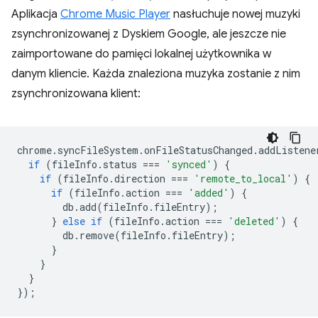
Aplikacja
Chrome Music Player
nasłuchuje nowej muzyki
zsynchronizowanej z Dyskiem Google, ale jeszcze nie
zaimportowane do pamięci lokalnej użytkownika w
danym kliencie. Każda znaleziona muzyka zostanie z nim
zsynchronizowana klient:
chrome
.
syncFileSystem
.
onFileStatusChanged
.
addListene
if
(
fileInfo
.
status
===
'synced'
)
{
if
(
fileInfo
.
direction
===
'remote_to_local'
)
{
if
(
fileInfo
.
action
===
'added'
)
{
db
.
add
(
fileInfo
.
fileEntry
);
}
else
if
(
fileInfo
.
action
===
'deleted'
)
{
db
.
remove
(
fileInfo
.
fileEntry
);
}
}
}
});