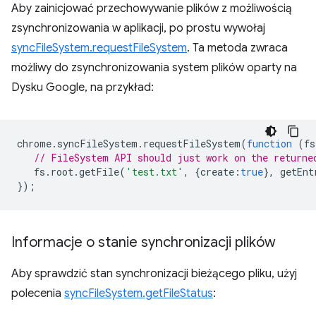
Aby zainicjować przechowywanie plików z możliwością
zsynchronizowania w aplikacji, po prostu wywołaj
syncFileSystem.requestFileSystem
. Ta metoda zwraca
możliwy do zsynchronizowania system plików oparty na
Dysku Google, na przykład:
chrome
.
syncFileSystem
.
requestFileSystem
(
function
(
fs
// FileSystem API should just work on the returne
fs
.
root
.
getFile
(
'test.txt'
,
{
create
:
true
},
getEnt
});
Informacje o stanie synchronizacji plików
Aby sprawdzić stan synchronizacji bieżącego pliku, użyj
polecenia
syncFileSystem.getFileStatus
: