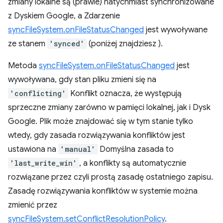
zmiany lokalne są (prawie) natychmiast synchronizowane
z Dyskiem Google, a Zdarzenie
syncFileSystem.onFileStatusChanged
jest wywoływane
ze stanem
'synced'
(poniżej znajdziesz ).
Metoda
syncFileSystem.onFileStatusChanged
jest
wywoływana, gdy stan pliku zmieni się na
'conflicting'
Konflikt oznacza, że występują
sprzeczne zmiany zarówno w pamięci lokalnej, jak i Dysk
Google. Plik może znajdować się w tym stanie tylko
wtedy, gdy zasada rozwiązywania konfliktów jest
ustawiona na
'manual'
Domyślna zasada to
'last_write_win'
, a konflikty są automatycznie
rozwiązane przez czyli prostą zasadę ostatniego zapisu.
Zasadę rozwiązywania konfliktów w systemie można
zmienić przez
syncFileSystem.setConflictResolutionPolicy
.