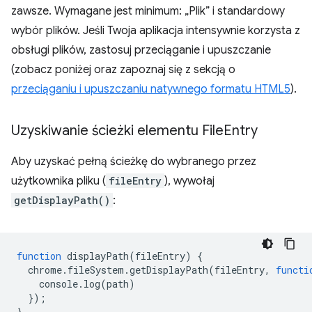
zawsze. Wymagane jest minimum: „Plik” i standardowy
wybór plików. Jeśli Twoja aplikacja intensywnie korzysta z
obsługi plików, zastosuj przeciąganie i upuszczanie
(zobacz poniżej oraz zapoznaj się z sekcją o
przeciąganiu i upuszczaniu natywnego formatu HTML5
).
Uzyskiwanie ścieżki elementu File
Entry
Aby uzyskać pełną ścieżkę do wybranego przez
użytkownika pliku (
fileEntry
), wywołaj
getDisplayPath()
:
function
displayPath
(
fileEntry
)
{
chrome
.
fileSystem
.
getDisplayPath
(
fileEntry
,
functi
console
.
log
(
path
)
});
}