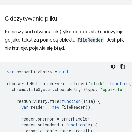
Odczytywanie pliku
Poniższy kod otwiera plik (tylko do odczytu) i odczytuje
go jako tekst za pomocą obiektu
FileReader
. Jeśli plik
nie istnieje, pojawia się błąd.
var
chosenFileEntry
=
null
;
chooseFileButton
.
addEventListener
(
'click'
,
function
(
chrome
.
fileSystem
.
chooseEntry
({
type
:
'openFile'
},
readOnlyEntry
.
file
(
function
(
file
)
{
var
reader
=
new
FileReader
();
reader
.
onerror
=
errorHandler
;
reader
.
onloadend
=
function
(
e
)
{
console
.
log
(
e
.
target
.
result
);