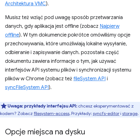
Architektura VMC
).
Musisz też wziąć pod uwagę sposób przetwarzania
danych, gdy aplikacja jest offline (zobacz
Najpierw
offline
). W tym dokumencie pokrótce omówiliśmy opcje
przechowywania, które umożliwiają lokalne wysyłanie,
odbieranie i zapisywanie danych. pozostała część
dokumentu zawiera informacje o tym, jak używać
interfejsów API systemu plików i synchronizacji systemu
plików w Chrome (zobacz też
fileSystem API
i
syncFileSystem API
).
Uwaga:
przykłady interfejsu API:
chcesz eksperymentować z
kodem? Zobacz
filesystem-access
, Przykłady:
syncfs-editor
i
storage
.
Opcje miejsca na dysku