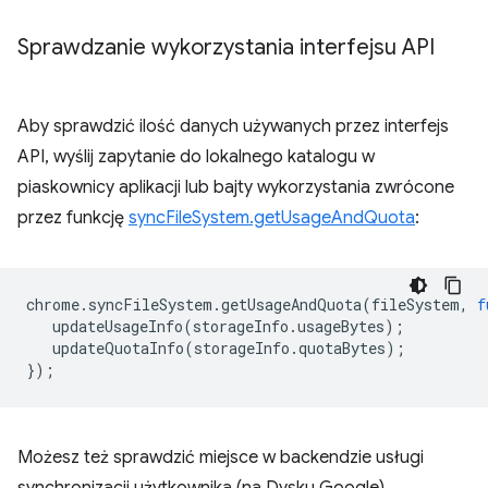
Sprawdzanie wykorzystania interfejsu API
Aby sprawdzić ilość danych używanych przez interfejs
API, wyślij zapytanie do lokalnego katalogu w
piaskownicy aplikacji lub bajty wykorzystania zwrócone
przez funkcję
syncFileSystem.getUsageAndQuota
:
chrome
.
syncFileSystem
.
getUsageAndQuota
(
fileSystem
,
f
updateUsageInfo
(
storageInfo
.
usageBytes
);
updateQuotaInfo
(
storageInfo
.
quotaBytes
);
});
Możesz też sprawdzić miejsce w backendzie usługi