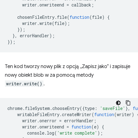
writer
.
onwriteend
=
callback
;
chosenFileEntry
.
file
(
function
(
file
)
{
writer
.
write
(
file
);
});
},
errorHandler
);
});
Ten kod tworzy nowy plik z opcją „Zapisz jako” i zapisuje
nowy obiekt blob w za pomocą metody
writer.write()
.
chrome
.
fileSystem
.
chooseEntry
({
type
:
'saveFile'
},
fu
writableFileEntry
.
createWriter
(
function
(
writer
)
writer
.
onerror
=
errorHandler
;
writer
.
onwriteend
=
function
(
e
)
{
console
.
log
(
'write complete'
);