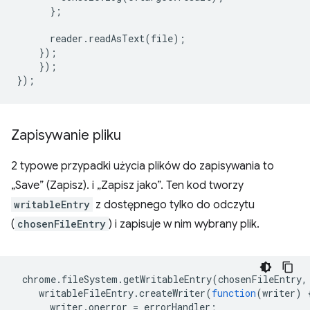
};
reader
.
readAsText
(
file
);
});
});
});
Zapisywanie pliku
2 typowe przypadki użycia plików do zapisywania to
„Save” (Zapisz). i „Zapisz jako”. Ten kod tworzy
writableEntry
z dostępnego tylko do odczytu
(
chosenFileEntry
) i zapisuje w nim wybrany plik.
chrome
.
fileSystem
.
getWritableEntry
(
chosenFileEntry
,
writableFileEntry
.
createWriter
(
function
(
writer
)
writer
.
onerror
=
errorHandler
;