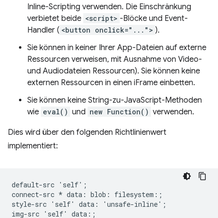
Inline-Scripting verwenden. Die Einschränkung
verbietet beide
<script>
-Blöcke und Event-
Handler (
<button onclick="...">
).
Sie können in keiner Ihrer App-Dateien auf externe
Ressourcen verweisen, mit Ausnahme von Video-
und Audiodateien Ressourcen). Sie können keine
externen Ressourcen in einen iFrame einbetten.
Sie können keine String-zu-JavaScript-Methoden
wie
eval()
und
new Function()
verwenden.
Dies wird über den folgenden Richtlinienwert
implementiert:
default-src 'self';

connect-src * data: blob: filesystem:;

style-src 'self' data: 'unsafe-inline';

img-src 'self' data:;
