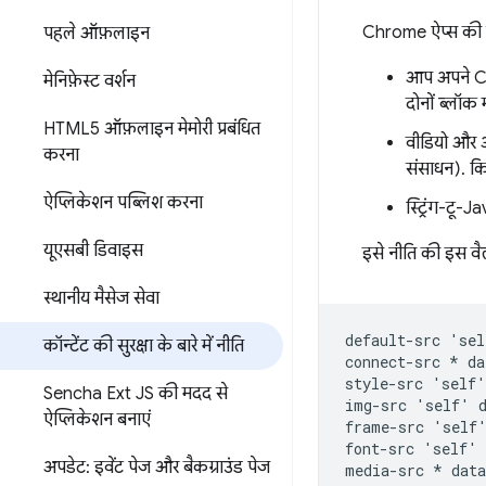
Chrome ऐप्स की साम
पहले ऑफ़लाइन
आप अपने Chr
मेनिफ़ेस्ट वर्शन
दोनों ब्लॉक 
HTML5 ऑफ़लाइन मेमोरी प्रबंधित
वीडियो और ऑ
करना
संसाधन). कि
ऐप्लिकेशन पब्लिश करना
स्ट्रिंग-टू-
यूएसबी डिवाइस
इसे नीति की इस वैल
स्थानीय मैसेज सेवा
default-src 'sel
कॉन्टेंट की सुरक्षा के बारे में नीति
connect-src * da
style-src 'self'
Sencha Ext JS की मदद से
img-src 'self' d
ऐप्लिकेशन बनाएं
frame-src 'self'
font-src 'self' 
अपडेट: इवेंट पेज और बैकग्राउंड पेज