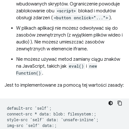
wbudowanych skryptów. Ograniczenie powoduje
zablokowanie obu
<script>
blokad i modułów
obsługi zdarzeń (
<button onclick="...">
).
W plikach aplikacji nie możesz odwoływać się do
zasobów zewnętrznych (z wyjątkiem plików wideo i
audio) ). Nie możesz umieszczać zasobów
zewnętrznych w elemencie iframe.
Nie możesz używać metod zamiany ciągu znaków
na JavaScript, takich jak
eval()
i
new
Function()
.
Jest to implementowane za pomocą tej wartości zasady:
default-src 'self';

connect-src * data: blob: filesystem:;

style-src 'self' data: 'unsafe-inline';

img-src 'self' data:;
