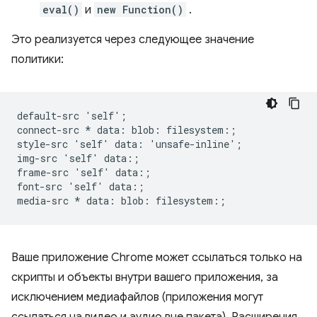
eval()
и
new Function()
.
Это реализуется через следующее значение
политики:
default-src 'self';

connect-src * data: blob: filesystem:;

style-src 'self' data: 'unsafe-inline';

img-src 'self' data:;

frame-src 'self' data:;

font-src 'self' data:;

Ваше приложение Chrome может ссылаться только на
скрипты и объекты внутри вашего приложения, за
исключением медиафайлов (приложения могут