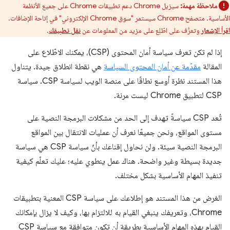
ملاحظة مهمة:
سيزيل Chrome دعم تطبيقات Chrome على جميع الأنظمة
الأساسية. متصفح Chrome سيستمر "سوق Chrome الإلكتروني" في إتاحة الإضافات.
اقرأ الإشعار
وتعرَّف على اطّلِع على مزيد من المعلومات عن
نقل تطبيقك
.
إذا لم تكن تعرف سياسة أمان المحتوى (CSP)، يمكنك الاطّلاع على
المقالة
مقدّمة عن أمان المحتوى السياسة
هي نقطة انطلاق جيدة. يتناول
هذا المستند نظرة أوسع نطاقًا على منصة الويب لسياسة CSP. سياسة
CSP لتطبيق Chrome ليست مرنة.
تُعد CSP سياسةً تهدف إلى الحد من مشكلات البرمجة النصية على
مستوى المواقع، ونحن جميعًا نعرف أن عمليات الانتقال بين المواقع
البرمجة النصية سيئة. ولن نحاول إقناعك بأنّ سياسة CSP هي سياسة
جديدة بسيطة وغير واضحة. هناك عمل ينطوي عليه؛ عليك تعلّم كيفية
تنفيذ المهام الأساسية بشكل مختلف.
الغرض من هذا المستند هو إطلاعك على سياسة CSP المعنية بتطبيقات
Chrome، وتعريفك ينبغي القيام به للالتزام بها، وكيف لا يزال بإمكانك
القيام بهذه المهام الأساسية بطريقة أن تكون متوافقة مع سياسة CSP