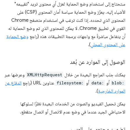
ستحتاج إلى استخدام وضع الحماية لعزل أي محتوى تريد "تقييمه"
الأشياء إليه. يعزّز وضع الحماية سياسة أمان المحتوى (CSP) على
المحتوى الذي تحدده. إذا كنت ترغب في استخدام متصفح Chrome
القوي في تطبيق Chrome، لا يمكن للمحتوى الذي تم وضع الحماية له
أن يتفاعل مباشرةً مع واجهات برمجة التطبيقات هذه (راجع
وضع الحماية
على المحتوى المحلي
).
الوصول إلى الموارد عن بُعد
يمكنك جلب المراجع البعيدة من خلال
XMLHttpRequest
وعرضها عبر
blob:
أو
data:
أو
filesystem:
عناوين URL (راجِع
الدفاع عن
الموارد الخارجية
).
يمكن تحميل الفيديو والصوت من الخدمات البعيدة نظرًا لسلوكها
الاحتياطي الجيد عندما في وضع عدم الاتصال أو اتصال متقطع.
تضمين محتوى على الويب