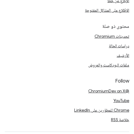
الإبلاغ عن خطأ
الاطّلاع على المشاكل المفتوحة
محتوى ذو صلة
تحديثات Chromium
دراسات الحالة
الأرشيف
ملفات البودكاست والعروض
Follow
@ChromiumDev on X
YouTube
Chrome للمطوّرين على LinkedIn
خلاصة RSS