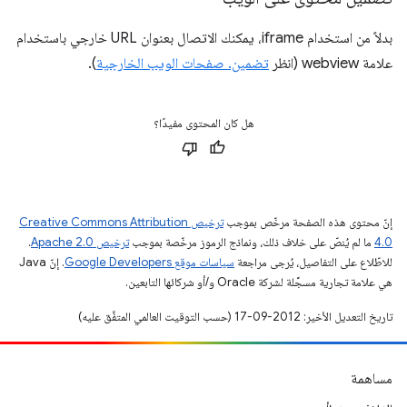
بدلاً من استخدام iframe، يمكنك الاتصال بعنوان URL خارجي باستخدام
علامة webview (انظر
تضمين. صفحات الويب الخارجية
).
هل كان المحتوى مفيدًا؟
إنّ محتوى هذه الصفحة مرخّص بموجب
ترخيص Creative Commons Attribution
4.0‏
ما لم يُنصّ على خلاف ذلك، ونماذج الرموز مرخّصة بموجب
ترخيص Apache 2.0‏
.
للاطّلاع على التفاصيل، يُرجى مراجعة
سياسات موقع Google Developers‏
. إنّ Java
هي علامة تجارية مسجَّلة لشركة Oracle و/أو شركائها التابعين.
تاريخ التعديل الأخير: 2012-09-17 (حسب التوقيت العالمي المتفَّق عليه)
مساهمة