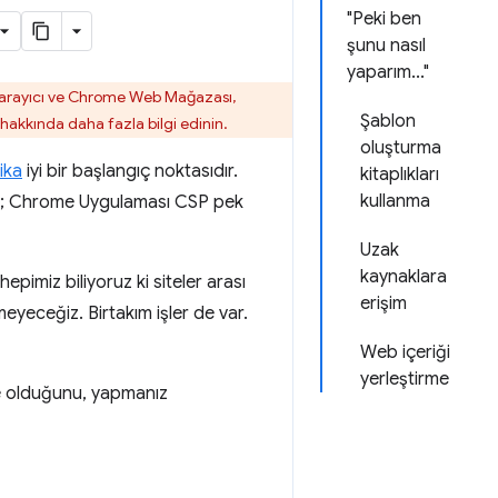
"Peki ben
şunu nasıl
yaparım..."
tarayıcı ve Chrome Web Mağazası,
Şablon
hakkında daha fazla bilgi edinin.
oluşturma
ika
iyi bir başlangıç noktasıdır.
kitaplıkları
kullanma
ır; Chrome Uygulaması CSP pek
Uzak
kaynaklara
hepimiz biliyoruz ki siteler arası
erişim
eyeceğiz. Birtakım işler de var.
Web içeriği
yerleştirme
ne olduğunu, yapmanız