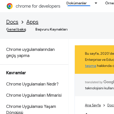
Dokümanlar
Örne
Docs
Apps
Genel bakış
Başvuru Kaynakları
Chrome uygulamalarından
Bu sayfa, 2020'de
geçiş yapma
Enterprise ve Edu
taşıma
hakkında da
Kavramlar
Chrome Uygulamaları Nedir?
teknolojisini kullan
Chrome Uygulamaları Mimarisi
Ana Sayfa
Doc
Chrome Uygulaması Yaşam
Döngüsü