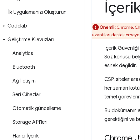
İçeri
İlk Uygulamanızı Oluşturun
Codelab
Önemli:
Chrome, Chr
uzantıları desteklemey
Geliştirme Kılavuzları
İçerik Güvenliği
Analytics
Söz konusu bel
esnek değildir.
Bluetooth
CSP, siteler aras
Ağ İletişimi
her zaman kötüdü
Seri Cihazlar
temel görevlerin
Otomatik güncelleme
Bu dokümanın am
gerektiğini ve 
Storage API'leri
Harici İçerik
Chrome Uyg