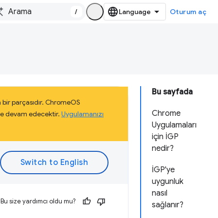
/
Oturum aç
Bu sayfada
 bir parçasıdır. ChromeOS
Chrome
eye devam edecektir.
Uygulamanızı
Uygulamaları
için İGP
nedir?
İGP'ye
uygunluk
nasıl
Bu size yardımcı oldu mu?
sağlanır?