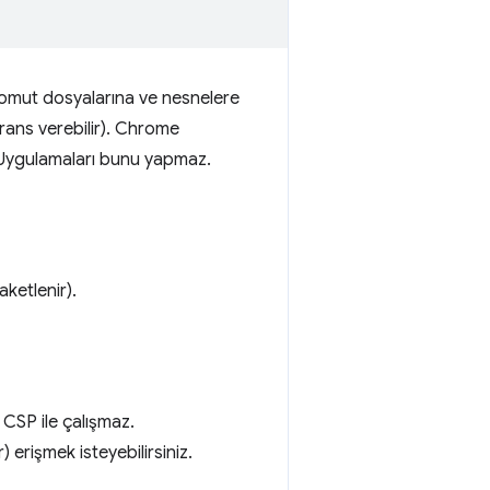
omut dosyalarına ve nesnelere
erans verebilir). Chrome
me Uygulamaları bunu yapmaz.
ketlenir).
u CSP ile çalışmaz.
 erişmek isteyebilirsiniz.