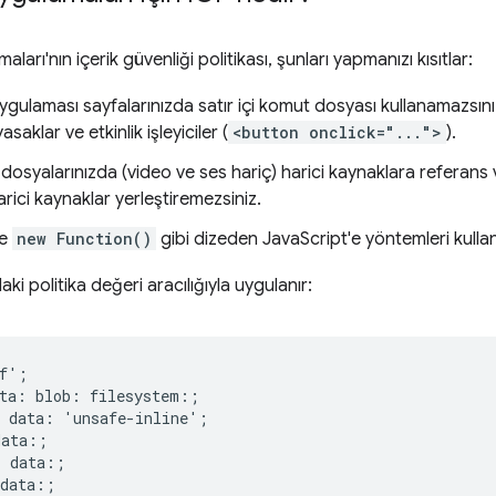
arı'nın içerik güvenliği politikası, şunları yapmanızı kısıtlar:
ulaması sayfalarınızda satır içi komut dosyası kullanamazsınız.
saklar ve etkinlik işleyiciler (
<button onclick="...">
).
osyalarınızda (video ve ses hariç) harici kaynaklara referans 
arici kaynaklar yerleştiremezsiniz.
e
new Function()
gibi dizeden JavaScript'e yöntemleri kulla
aki politika değeri aracılığıyla uygulanır:
f';

ta: blob: filesystem:;

 data: 'unsafe-inline';

ata:;

 data:;

data:;
