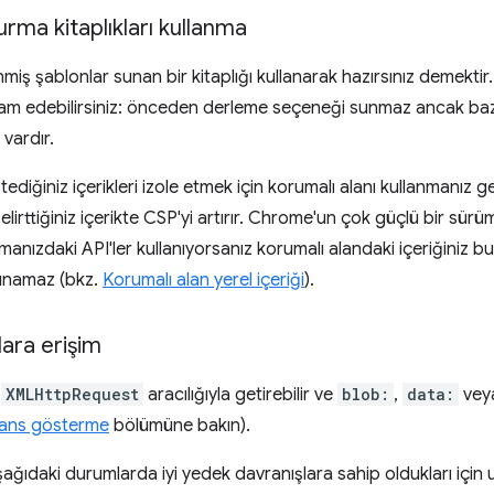
urma kitaplıkları kullanma
ş şablonlar sunan bir kitaplığı kullanarak hazırsınız demektir. Ş
m edebilirsiniz: önceden derleme seçeneği sunmaz ancak bazı
 vardır.
tediğiniz içerikleri izole etmek için korumalı alanı kullanmanız ge
elirttiğiniz içerikte CSP'yi artırır. Chrome'un çok güçlü bir sür
nızdaki API'ler kullanıyorsanız korumalı alandaki içeriğiniz b
lunamaz (bkz.
Korumalı alan yerel içeriği
).
ara erişim
ı
XMLHttpRequest
aracılığıyla getirebilir ve
blob:
,
data:
vey
erans gösterme
bölümüne bakın).
ağıdaki durumlarda iyi yedek davranışlara sahip oldukları için 