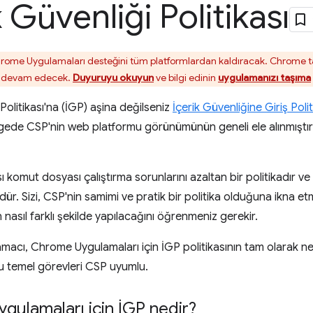
k Güvenliği Politikası
ome Uygulamaları desteğini tüm platformlardan kaldıracak. Chrome 
e devam edecek.
Duyuruyu okuyun
ve bilgi edinin
uygulamanızı taşıma
 Politikası'na (İGP) aşina değilseniz
İçerik Güvenliğine Giriş Polit
gede CSP'nin web platformu görünümünün geneli ele alınmışt
ı komut dosyası çalıştırma sorunlarını azaltan bir politikadır ve 
r. Sizi, CSP'nin samimi ve pratik bir politika olduğuna ikna etm
 nasıl farklı şekilde yapılacağını öğrenmeniz gerekir.
acı, Chrome Uygulamaları için İGP politikasının tam olarak 
bu temel görevleri CSP uyumlu.
ulamaları için İGP nedir?