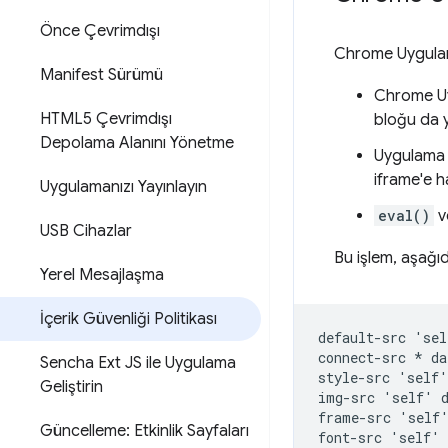
Önce Çevrimdışı
Chrome Uygulamal
Manifest Sürümü
Chrome Uyg
HTML5 Çevrimdışı
bloğu da ya
Depolama Alanını Yönetme
Uygulama d
iframe'e h
Uygulamanızı Yayınlayın
eval()
v
USB Cihazlar
Bu işlem, aşağıd
Yerel Mesajlaşma
İçerik Güvenliği Politikası
default-src 'sel
connect-src * da
Sencha Ext JS ile Uygulama
style-src 'self'
Geliştirin
img-src 'self' d
frame-src 'self'
Güncelleme: Etkinlik Sayfaları
font-src 'self' 