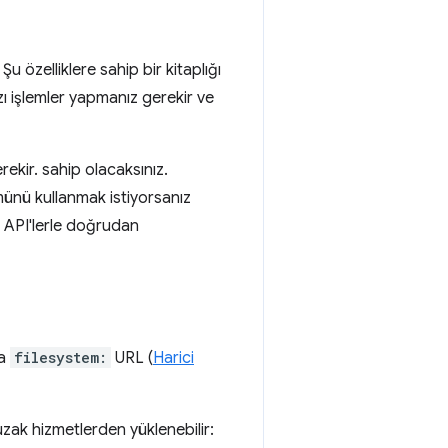
u özelliklere sahip bir kitaplığı
 işlemler yapmanız gerekir ve
rekir. sahip olacaksınız.
ümünü kullanmak istiyorsanız
u API'lerle doğrudan
a
filesystem:
URL (
Harici
uzak hizmetlerden yüklenebilir: