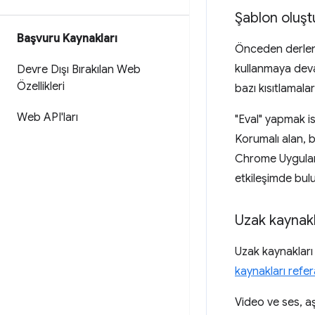
Şablon oluşt
Başvuru Kaynakları
Önceden derlenmi
kullanmaya deva
Devre Dışı Bırakılan Web
Özellikleri
bazı kısıtlamalar
Web API'ları
"Eval" yapmak is
Korumalı alan, b
Chrome Uygulama
etkileşimde bu
Uzak kaynakl
Uzak kaynaklar
kaynakları ref
Video ve ses, aş