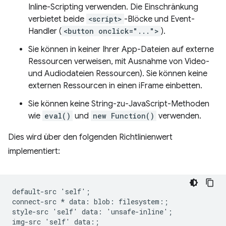
Inline-Scripting verwenden. Die Einschränkung
verbietet beide
<script>
-Blöcke und Event-
Handler (
<button onclick="...">
).
Sie können in keiner Ihrer App-Dateien auf externe
Ressourcen verweisen, mit Ausnahme von Video-
und Audiodateien Ressourcen). Sie können keine
externen Ressourcen in einen iFrame einbetten.
Sie können keine String-zu-JavaScript-Methoden
wie
eval()
und
new Function()
verwenden.
Dies wird über den folgenden Richtlinienwert
implementiert:
default-src 'self';

connect-src * data: blob: filesystem:;

style-src 'self' data: 'unsafe-inline';

img-src 'self' data:;
