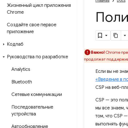
Главная
Docs
Жизненный цикл приложения
Поли
Chrome
Создайте свое первое
приложение
Кодлаб
Важно!
Chrome пре
Руководства по разработке
продолжат поддержив
Analytics
Если вы не зн
«Введение в п
Bluetooth
CSP на веб-пл
Сетевые коммуникации
CSP — это пол
Последовательные
мы все знаем,
устройства
том, что CSP —
выполнять фун
Автообновление