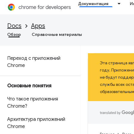
Документация
И
Docs
Apps
Обзор
Справочные материалы
Переход с приложений
Эта страница яв
Chrome
году. Приложени
не будут поддерж
службы всех ост
Основные понятия
образовательными
Что такое приложения
Chrome?
Архитектура приложений
Chrome