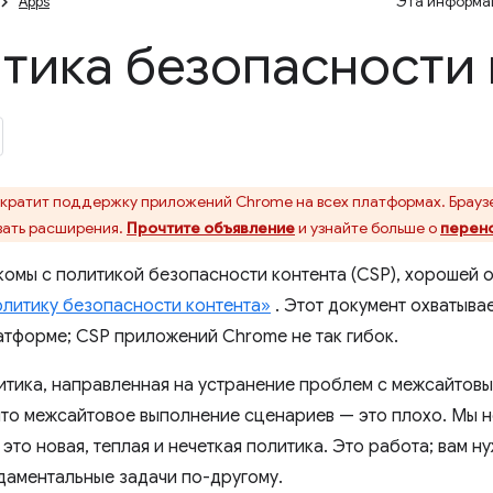
Apps
Эта информац
тика безопасности 
кратит поддержку приложений Chrome на всех платформах. Брауз
ать расширения.
Прочтите объявление
и узнайте больше о
перен
акомы с политикой безопасности контента (CSP), хорошей 
олитику безопасности контента»
. Этот документ охватыва
атформе; CSP приложений Chrome не так гибок.
итика, направленная на устранение проблем с межсайтовы
 что межсайтовое выполнение сценариев — это плохо. Мы н
 это новая, теплая и нечеткая политика. Это работа; вам н
даментальные задачи по-другому.