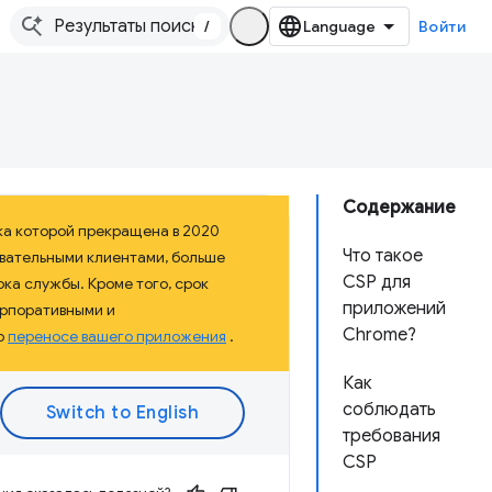
/
Войти
Содержание
ка которой прекращена в 2020
Что такое
овательными клиентами, больше
CSP для
ка службы. Кроме того, срок
приложений
орпоративными и
Chrome?
о
переносе вашего приложения
.
Как
соблюдать
требования
CSP