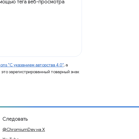
омощью тега веб-просмотра
ns "С указанием авторства 4.0"
, а
 – это зарегистрированный товарный знак
Следовать
@ChromiumDev на X