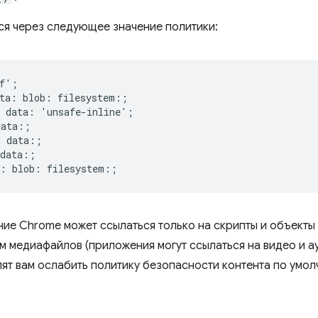
ся через следующее значение политики:
f';

ta: blob: filesystem:;

 data: 'unsafe-inline';

ata:;

 data:;

data:;

ие Chrome может ссылаться только на скрипты и объекты 
м медиафайлов (приложения могут ссылаться на видео и ау
ят вам ослабить политику безопасности контента по умо