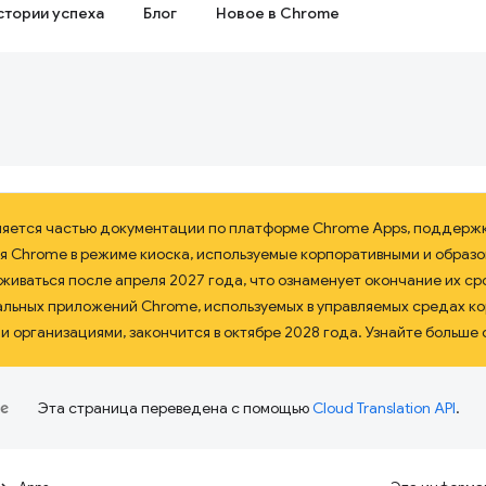
стории успеха
Блог
Новое в Chrome
ляется частью документации по платформе Chrome Apps, поддерж
я Chrome в режиме киоска, используемые корпоративными и образ
иваться после апреля 2027 года, что ознаменует окончание их сро
альных приложений Chrome, используемых в управляемых средах к
 организациями, закончится в октябре 2028 года. Узнайте больше 
Эта страница переведена с помощью
Cloud Translation API
.