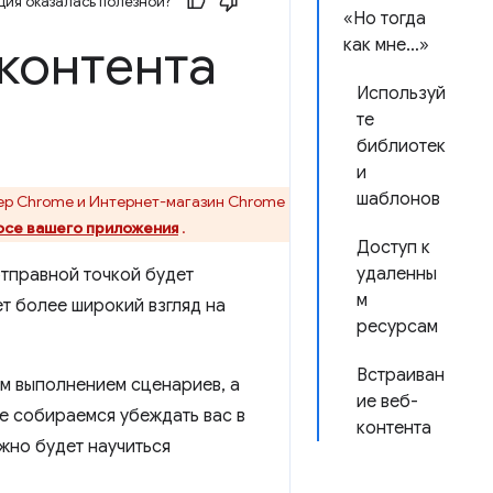
ия оказалась полезной?
«Но тогда
контента
как мне…»
Используй
те
библиотек
и
шаблонов
ер Chrome и Интернет-магазин Chrome
осе вашего приложения
.
Доступ к
удаленны
отправной точкой будет
м
ет более широкий взгляд на
ресурсам
Встраиван
м выполнением сценариев, а
ие веб-
е собираемся убеждать вас в
контента
ужно будет научиться