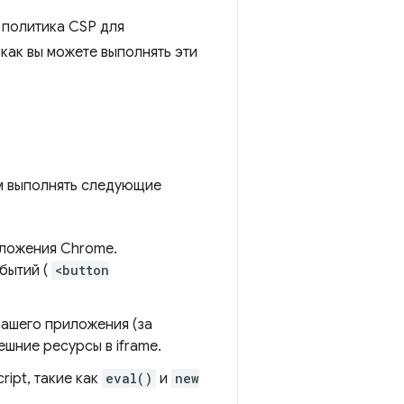
 политика CSP для
 как вы можете выполнять эти
м выполнять следующие
иложения Chrome.
обытий (
<button
вашего приложения (за
шние ресурсы в iframe.
ipt, такие как
eval()
и
new