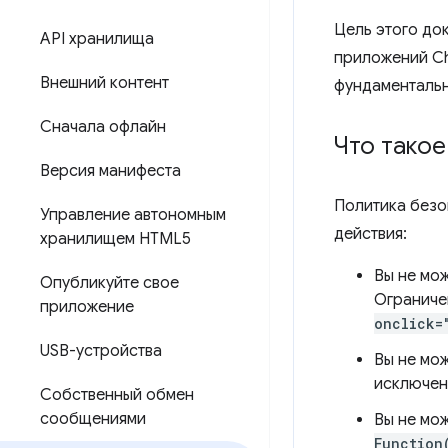
Цель этого до
API хранилища
приложений Chr
Внешний контент
фундаментальн
Сначала офлайн
Что тако
Версия манифеста
Политика безо
Управление автономным
действия:
хранилищем HTML5
Вы не мо
Опубликуйте свое
Ограниче
приложение
onclick=
USB-устройства
Вы не мо
исключени
Собственный обмен
сообщениями
Вы не мож
Function