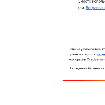
Вместо исполь
(см.
Встраиван
Если не указано иное, 
примеры кода – по
лицен
корпорации Oracle и ее
Последнее обновление:
Способствовать
Сообщить об ошибке