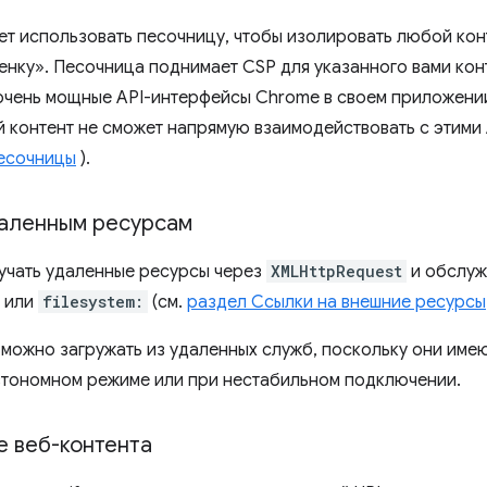
ет использовать песочницу, чтобы изолировать любой конт
енку». Песочница поднимает CSP для указанного вами конт
очень мощные API-интерфейсы Chrome в своем приложени
 контент не сможет напрямую взаимодействовать с этими 
есочницы
).
даленным ресурсам
учать удаленные ресурсы через
XMLHttpRequest
и обслуж
или
filesystem:
(см.
раздел Ссылки на внешние ресурсы
 можно загружать из удаленных служб, поскольку они им
втономном режиме или при нестабильном подключении.
е веб-контента