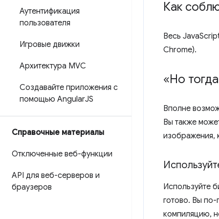
Как собл
Аутентификация
пользователя
Весь JavaScri
Игровые движки
Chrome).
Архитектура MVC
«Но тогда
Создавайте приложения с
помощью Angular
JS
Вполне возможн
Вы также може
Справочные материалы
изображения, к
Отключенные веб-функции
Используйт
API для веб-серверов и
Используйте б
браузеров
готово. Вы по
компиляцию, н