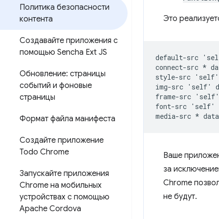
Политика безопасности
Это реализует
контента
Создавайте приложения с
помощью Sencha Ext JS
default-src 'sel
connect-src * da
Обновление: страницы
style-src 'self'
событий и фоновые
img-src 'self' d
frame-src 'self'
страницы
font-src 'self' 
Формат файла манифеста
Создайте приложение
Todo Chrome
Ваше приложен
за исключение
Запускайте приложения
Chrome позвол
Chrome на мобильных
не будут.
устройствах с помощью
Apache Cordova