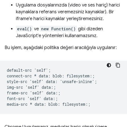
Uygulama dosyalarınızda (video ve ses hariç) harici
kaynaklara referans veremezsiniz kaynaklar). Bir
iframe'e harici kaynaklar yerleştiremezsiniz.
eval()
ve
new Function()
gibi dizeden
JavaScript'e yöntemleri kullanamazsınız.
Bu işlem, aşağıdaki politika değeri aracılığıyla uygulanır:
default-src 'self';

connect-src * data: blob: filesystem:;

style-src 'self' data: 'unsafe-inline';

img-src 'self' data:;

frame-src 'self' data:;

font-src 'self' data:;
