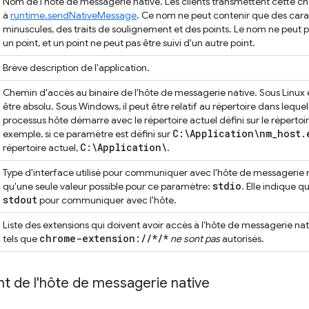
Nom de l'hôte de messagerie native. Les clients transmettent cette c
à
runtime.sendNativeMessage
. Ce nom ne peut contenir que des car
minuscules, des traits de soulignement et des points. Le nom ne peut
un point, et un point ne peut pas être suivi d'un autre point.
Brève description de l'application.
Chemin d'accès au binaire de l'hôte de messagerie native. Sous Linux 
être absolu. Sous Windows, il peut être relatif au répertoire dans lequel
processus hôte démarre avec le répertoire actuel défini sur le répertoire
C:\Application\nm
_
host
.
exemple, si ce paramètre est défini sur
C:\Application\
répertoire actuel,
.
Type d'interface utilisé pour communiquer avec l'hôte de messagerie na
stdio
qu'une seule valeur possible pour ce paramètre:
. Elle indique q
stdout
pour communiquer avec l'hôte.
Liste des extensions qui doivent avoir accès à l'hôte de messagerie na
chrome-extension:
/
/
*
/
*
tels que
ne sont pas
autorisés.
 de l'hôte de messagerie native