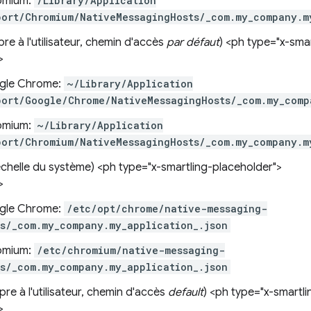
omium:
/Library/Application
port/Chromium/NativeMessagingHosts/_com.my_company.m
re à l'utilisateur, chemin d'accès
par défaut
) <ph type="x-sma
>
gle Chrome:
~/Library/Application
port/Google/Chrome/NativeMessagingHosts/_com.my_comp
omium:
~/Library/Application
port/Chromium/NativeMessagingHosts/_com.my_company.m
'échelle du système) <ph type="x-smartling-placeholder">
>
gle Chrome:
/etc/opt/chrome/native-messaging-
ts/_com.my_company.my_application_.json
omium:
/etc/chromium/native-messaging-
ts/_com.my_company.my_application_.json
pre à l'utilisateur, chemin d'accès
default
) <ph type="x-smartl
>