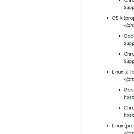
Chr
Sup
OS X (prop
</ph
Goo
Sup
Chr
Sup
Linux (à l
</ph
Goo
hos
Chr
hos
Linux (pro
</ph