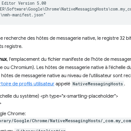
 Editor Version 5.00

ER\Software\Google\Chrome\NativeMessagingHosts\com.my_co
recherche des hôtes de messagerie native, le registre 32 bit
ts registre.
inux
, l'emplacement du fichier manifeste de l'hôte de messager
 ou Chromium). Les hôtes de messagerie native à l'échelle d
s hôtes de messagerie native au niveau de l'utilisateur sont r
toire de profils utilisateur
appelé
NativeMessagingHosts
.
échelle du système) <ph type="x-smartling-placeholder">
>
gle Chrome:
brary/Google/Chrome/NativeMessagingHosts/_com.my_com