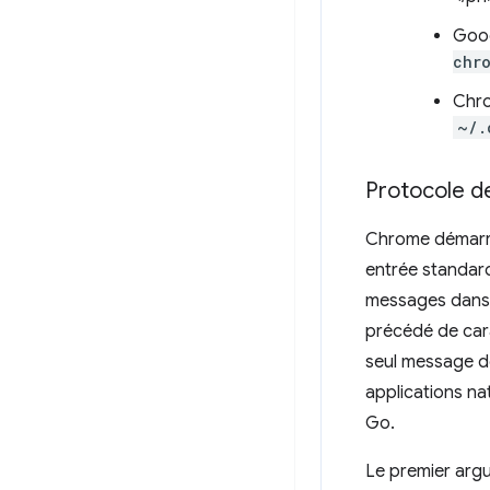
Goo
chr
Chr
~/.
Protocole d
Chrome démarre
entrée standard
messages dans 
précédé de cara
seul message de
applications na
Go.
Le premier argu