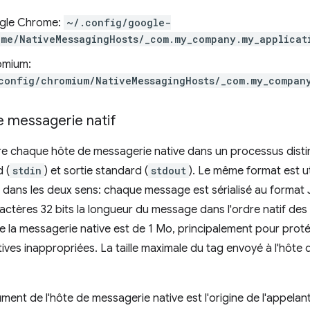
gle Chrome:
~/.config/google-
ome/NativeMessagingHosts/_com.my_company.my_applicat
omium:
config/chromium/NativeMessagingHosts/_com.my_company
e messagerie natif
 chaque hôte de messagerie native dans un processus distin
 (
stdin
) et sortie standard (
stdout
). Le même format est u
dans les deux sens: chaque message est sérialisé au format
ctères 32 bits la longueur du message dans l'ordre natif des o
 la messagerie native est de 1 Mo, principalement pour prot
tives inappropriées. La taille maximale du tag envoyé à l'hôte
ment de l'hôte de messagerie native est l'origine de l'appela