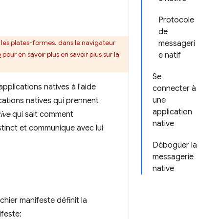
Protocole
de
 les plates-formes. dans le navigateur
messageri
e
pour en savoir plus en savoir plus sur la
e natif
Se
plications natives à l'aide
connecter à
une
ications natives qui prennent
application
ive
qui sait comment
native
tinct et communique avec lui
Déboguer la
messagerie
native
chier manifeste définit la
ifeste: