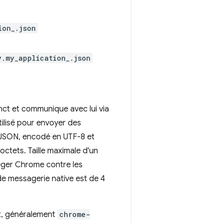
ion_.json
.my_application_.json
ct et communique avec lui via
tilisé pour envoyer des
 JSON, encodé en UTF-8 et
ctets. Taille maximale d'un
éger Chrome contre les
 de messagerie native est de 4
nt, généralement
chrome-