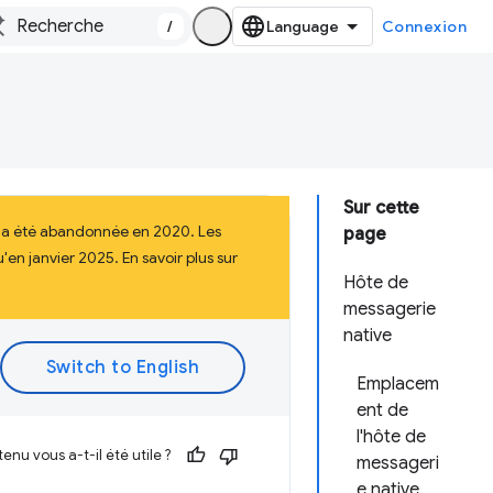
/
Connexion
Sur cette
i a été abandonnée en 2020. Les
page
en janvier 2025. En savoir plus sur
Hôte de
messagerie
native
Emplacem
ent de
l'hôte de
enu vous a-t-il été utile ?
messageri
e native