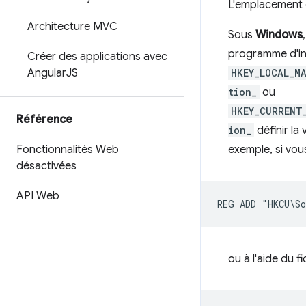
L'emplacement d
Architecture MVC
Sous
Windows
programme d'ins
Créer des applications avec
Angular
JS
HKEY_LOCAL_M
tion_
ou
HKEY_CURRENT
Référence
ion_
définir la
Fonctionnalités Web
exemple, si vou
désactivées
API Web
ou à l'aide du f