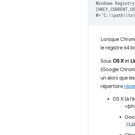
Windows Registry
[HKEY_CURRENT_US
Lorsque Chrome 
le registre 64 bi
Sous
OS X
et
L
(Google Chrome
un alors que le
répertoire
réper
OS X (à l'
</ph
Goo
/Li