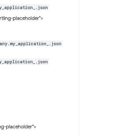
y_application_.json
rtling-placeholder">
any.my_application_.json
y_application_.json
ing-placeholder">