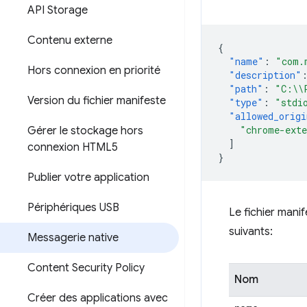
API Storage
Contenu externe
{
"name"
:
"com.
Hors connexion en priorité
"description"
"path"
:
"C:\\
Version du fichier manifeste
"type"
:
"stdi
"allowed_origi
"chrome-exte
Gérer le stockage hors
]
connexion HTML5
}
Publier votre application
Périphériques USB
Le fichier mani
suivants:
Messagerie native
Content Security Policy
Nom
Créer des applications avec