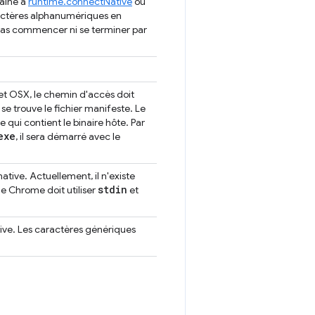
haîne à
runtime.connectNative
ou
actères alphanumériques en
 pas commencer ni se terminer par
et OSX, le chemin d'accès doit
 se trouve le fichier manifeste. Le
 qui contient le binaire hôte. Par
exe
, il sera démarré avec le
tive. Actuellement, il n'existe
stdin
ue Chrome doit utiliser
et
tive. Les caractères génériques