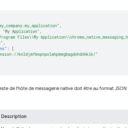
my_company.my_application"
,
:
"My Application"
,
Program Files\\My Application\\chrome_native_messaging_
o"
,
ns"
:
[
nsion://knldjmfmopnpolahpmmgbagdohdnhkik/"
feste de l'hôte de messagerie native doit être au format JSON 
Description