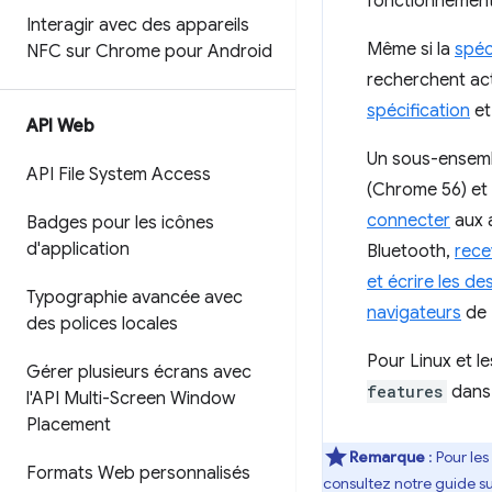
fonctionnement
Interagir avec des appareils
Même si la
spéc
NFC sur Chrome pour Android
recherchent ac
spécification
e
API Web
Un sous-ensemb
API File System Access
(Chrome 56) et
connecter
aux 
Badges pour les icônes
d'application
Bluetooth,
rece
et écrire les d
Typographie avancée avec
navigateurs
de
des polices locales
Pour Linux et l
Gérer plusieurs écrans avec
features
dan
l'API Multi-Screen Window
Placement
Remarque
:
Pour les
Formats Web personnalisés
consultez notre guide s