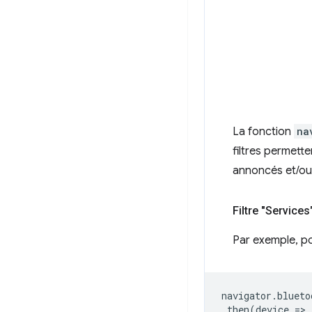
La fonction
na
filtres permett
annoncés et/ou 
Filtre "Services
Par exemple, po
navigator
.
blueto
.
then
(
device
=
>