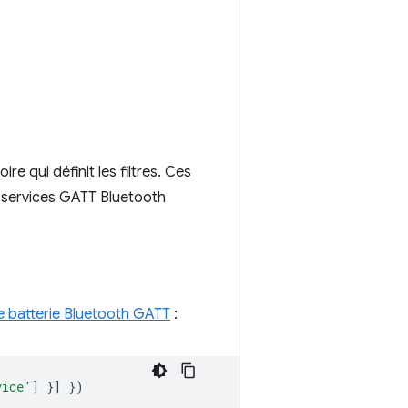
oire qui définit les filtres. Ces
s services GATT Bluetooth
e batterie Bluetooth GATT
:
vice'
]
}]
})