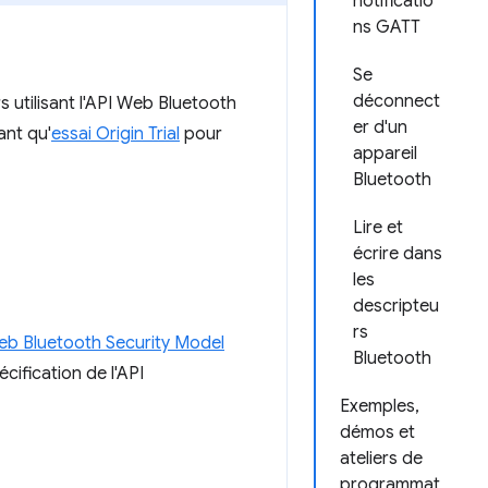
notificatio
ns GATT
Se
déconnect
s utilisant l'API Web Bluetooth
er d'un
ant qu'
essai Origin Trial
pour
appareil
Bluetooth
Lire et
écrire dans
les
descripteu
rs
b Bluetooth Security Model
Bluetooth
écification de l'API
Exemples,
démos et
ateliers de
programmat