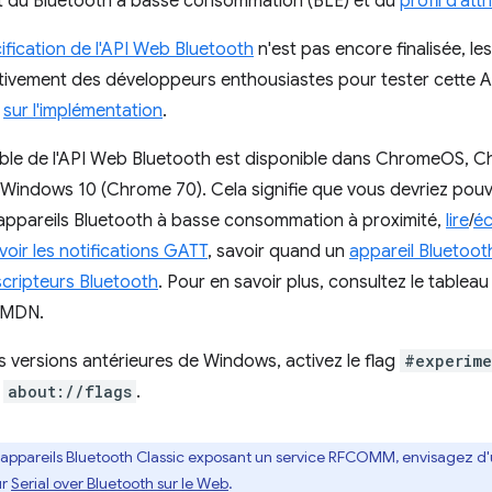
 du Bluetooth à basse consommation (BLE) et du
profil d'att
ification de l'API Web Bluetooth
n'est pas encore finalisée, le
tivement des développeurs enthousiastes pour tester cette A
t
sur l'implémentation
.
le de l'API Web Bluetooth est disponible dans ChromeOS, C
 Windows 10 (Chrome 70). Cela signifie que vous devriez pou
appareils Bluetooth à basse consommation à proximité,
lire
/
éc
voir les notifications GATT
, savoir quand un
appareil Bluetoo
escripteurs Bluetooth
. Pour en savoir plus, consultez le tablea
 MDN.
es versions antérieures de Windows, activez le flag
#experime
s
about://flags
.
 appareils Bluetooth Classic exposant un service RFCOMM, envisagez d'util
ur
Serial over Bluetooth sur le Web
.