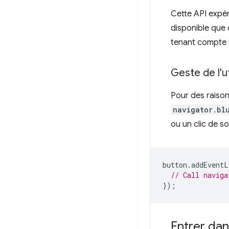
Cette API expér
disponible que
tenant compte
Geste de l'ut
Pour des raison
navigator.bl
ou un clic de s
button
.
addEventL
// Call naviga
});
Entrer dan