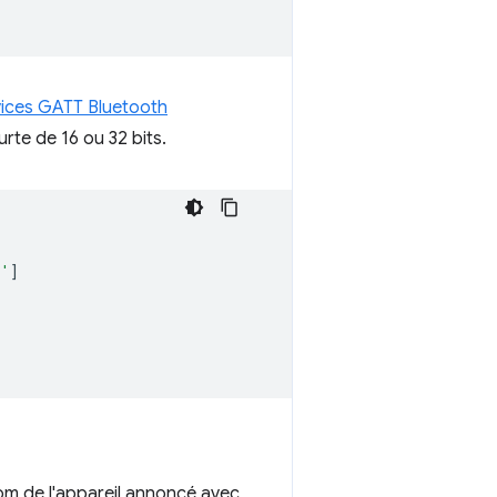
vices GATT Bluetooth
rte de 16 ou 32 bits.
b'
]
m de l'appareil annoncé avec