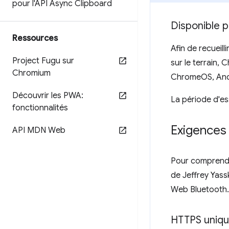
pour l'API Async Clipboard
Disponible p
Ressources
Afin de recueil
Project Fugu sur
sur le terrain,
Chromium
ChromeOS, And
Découvrir les PWA:
La période d'ess
fonctionnalités
Exigences 
API MDN Web
Pour comprendr
de Jeffrey Yassk
Web Bluetooth.
HTTPS uniq