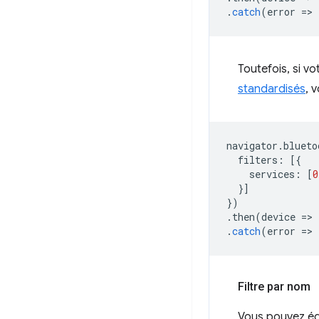
.
catch
(
error
=
>
Toutefois, si v
standardisés
, 
navigator
.
blueto
filters
:
[{
services
:
[
0
}]
})
.
then
(
device
=
>
.
catch
(
error
=
>
Filtre par nom
Vous pouvez ég