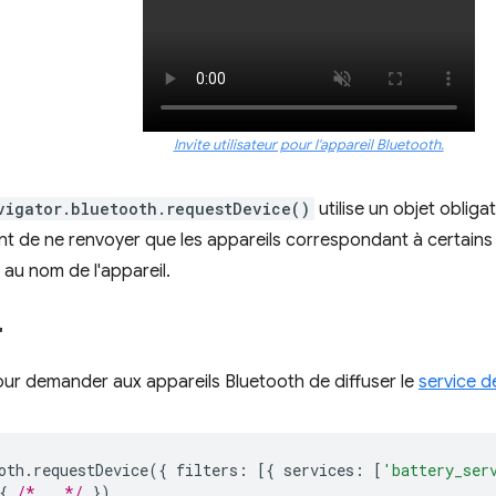
Invite utilisateur pour l'appareil Bluetooth.
vigator.bluetooth.requestDevice()
utilise un objet obligat
ent de ne renvoyer que les appareils correspondant à certain
au nom de l'appareil.
"
ur demander aux appareils Bluetooth de diffuser le
service d
oth
.
requestDevice
({
filters
:
[{
services
:
[
'battery_ser
{
/* … */
})