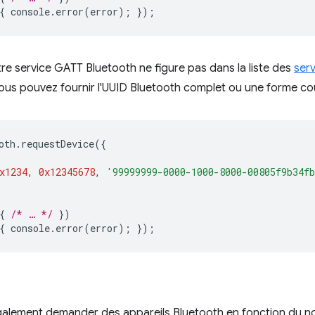
{
console
.
error
(
error
);
});
otre service GATT Bluetooth ne figure pas dans la liste des
ser
vous pouvez fournir l'UUID Bluetooth complet ou une forme cou
oth
.
requestDevice
({
x1234
,
0x12345678
,
'99999999-0000-1000-8000-00805f9b34f
{
/* … */
})
{
console
.
error
(
error
);
});
alement demander des appareils Bluetooth en fonction du no