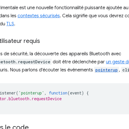
imentale est une nouvelle fonctionnalité puissante ajoutée au
 dans les
contextes sécurisés
. Cela signifie que vous devrez c
 du
TLS
.
ilisateur requis
s de sécurité, la découverte des appareils Bluetooth avec
uetooth.requestDevice
doit être déclenchée par
un geste de
ouris. Nous parlons d'écouter les événements
pointerup
,
cl
istener
(
'pointerup'
,
function
(
event
)
{
tor.bluetooth.requestDevice
s le code