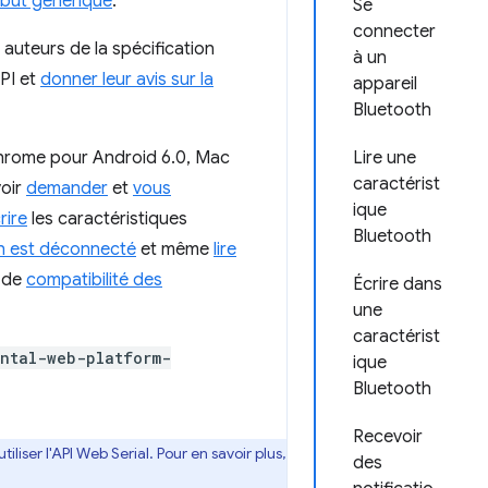
ribut générique
.
Se
connecter
s auteurs de la spécification
à un
PI et
donner leur avis sur la
appareil
Bluetooth
hrome pour Android 6.0, Mac
Lire une
caractérist
voir
demander
et
vous
ique
rire
les caractéristiques
Bluetooth
th est déconnecté
et même
lire
u de
compatibilité des
Écrire dans
une
caractérist
ntal-web-platform-
ique
Bluetooth
Recevoir
iser l'API Web Serial. Pour en savoir plus,
des