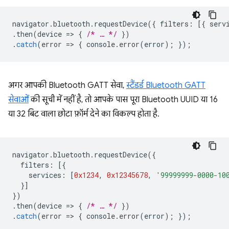
navigator
.
bluetooth
.
requestDevice
({
filters
:
[{
serv
.
then
(
device
=
>
{
/* … */
})
.
catch
(
error
=
>
{
console
.
error
(
error
);
});
अगर आपकी Bluetooth GATT सेवा,
स्टैंडर्ड Bluetooth GATT
सेवाओं
की सूची में नहीं है, तो आपके पास पूरा Bluetooth UUID या 16
या 32 बिट वाला छोटा फ़ॉर्म देने का विकल्प होता है.
navigator
.
bluetooth
.
requestDevice
({
filters
:
[{
services
:
[
0x1234
,
0x12345678
,
'99999999-0000-10
}]
})
.
then
(
device
=
>
{
/* … */
})
.
catch
(
error
=
>
{
console
.
error
(
error
);
});