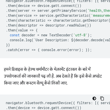
navigator
.
bluetooth
.
requestDevice
({
filters
:
[{
serv
.
then
(
device
=
>
device
.
gatt
.
connect
())
.
then
(
server
=
>
server
.
getPrimaryService
(
'health_the
.
then
(
service
=
>
service
.
getCharacteristic
(
'measurem
.
then
(
characteristic
=
>
characteristic
.
getDescriptor
.
then
(
descriptor
=
>
descriptor
.
readValue
())
.
then
(
value
=
>
{
const
decoder
=
new
TextDecoder
(
'utf-8'
);
console
.
log
(
`
User
Description
:
$
{
decoder
.
decode
(
va
})
.
catch
(
error
=
>
{
console
.
error
(
error
);
});
हमने डिवाइस के हेल्थ थर्मामीटर के मेज़रमेंट इंटरवल के बारे में
उपयोगकर्ता की जानकारी पढ़ ली है. अब देखते हैं कि इसे कैसे अपडेट
किया जाए और कस्टम वैल्यू कैसे लिखी जाए.
navigator
.
bluetooth
.
requestDevice
({
filters
:
[{
serv
.
then
(
device
=
>
device
.
gatt
.
connect
())