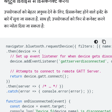
ब्लूटूथ डिवाइस से डिसकनेक्ट करना
उपयोगकर्ता को बेहतर अनुभव देने के लिए, डिसकनेक्ट होने वाले इवेंट के
बारे में सुना जा सकता है. साथ ही, उपयोगकर्ता को फिर से कनेक्ट करने
का न्योता दिया जा सकता है:
navigator
.
bluetooth
.
requestDevice
({
filters
:
[{
name
.
then
(
device
=
>
{
// Set up event listener for when device gets disco
device
.
addEventListener
(
'gattserverdisconnected'
,
// Attempts to connect to remote GATT Server.
return
device
.
gatt
.
connect
();
})
.
then
(
server
=
>
{
/* … */
})
.
catch
(
error
=
>
{
console
.
error
(
error
);
});
function
onDisconnected
(
event
)
{
const
device
=
event
.
target
;
console
.
log
(
`Device 
${
device
.
name
}
 is disconnected