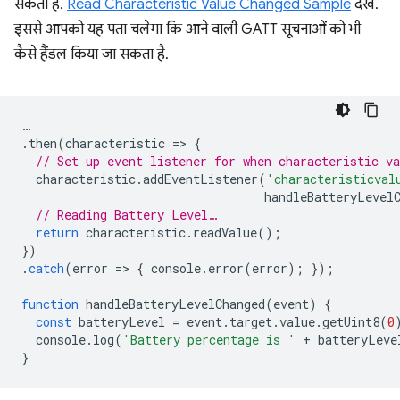
सकता है.
Read Characteristic Value Changed Sample
देखें.
इससे आपको यह पता चलेगा कि आने वाली GATT सूचनाओं को भी
कैसे हैंडल किया जा सकता है.
…
.
then
(
characteristic
=
>
{
// Set up event listener for when characteristic va
characteristic
.
addEventListener
(
'characteristicval
handleBatteryLevel
// Reading Battery Level…
return
characteristic
.
readValue
();
})
.
catch
(
error
=
>
{
console
.
error
(
error
);
});
function
handleBatteryLevelChanged
(
event
)
{
const
batteryLevel
=
event
.
target
.
value
.
getUint8
(
0
console
.
log
(
'Battery percentage is '
+
batteryLeve
}