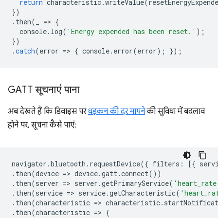
return
characteristic
.
writeValue
(
resetEnergyExpend
})
.
then
(
_
=
>
{
console
.
log
(
'Energy expended has been reset.'
);
})
.
catch
(
error
=
>
{
console
.
error
(
error
);
});
GATT सूचनाएं पाना
अब देखते हैं कि डिवाइस पर
धड़कन की दर मापने
की सुविधा में बदलाव
होने पर, सूचना कैसे पाएं:
navigator
.
bluetooth
.
requestDevice
({
filters
:
[{
serv
.
then
(
device
=
>
device
.
gatt
.
connect
())
.
then
(
server
=
>
server
.
getPrimaryService
(
'heart_rate
.
then
(
service
=
>
service
.
getCharacteristic
(
'heart_ra
.
then
(
characteristic
=
>
characteristic
.
startNotifica
.
then
(
characteristic
=
>
{