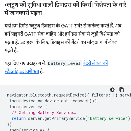
ब्लूटूथ की सुविधा वाली डिवाइस की किसी विशेषता के बारे
में जानकारी पढ़ना
यहां हम रिमोट ब्लूटूथ डिवाइस के GATT सर्वर से कनेक्ट करते हैं. अब
हमें प्राइमरी GATT सेवा चाहिए और हमें इस सेवा से जुड़ी विशेषता को
पढ़ना है. उदाहरण के लिए, डिवाइस की बैटरी का मौजूदा चार्ज लेवल
पढ़ते हैं.
यहां दिए गए उदाहरण में,
battery_level
बैटरी लेवल की
स्टैंडर्डाइज़्ड विशेषता
है.
navigator
.
bluetooth
.
requestDevice
({
filters
:
[{
serv
.
then
(
device
=
>
device
.
gatt
.
connect
())
.
then
(
server
=
>
{
// Getting Battery Service…
return
server
.
getPrimaryService
(
'battery_service'
)
})
.
then
(
service
=
>
{