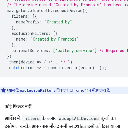
// The device named "Created by Francois" has been r
navigator
.
bluetooth
.
requestDevice
({
filters
:
[{
namePrefix
:
"Created by"
}],
exclusionFilters
:
[{
name
:
"Created by Francois"
}],
optionalServices
:
[
'battery_service'
]
// Required 
})
.
then
(
device
=
>
{
/* … */
})
.
catch
(
error
=
>
{
console
.
error
(
error
);
});
ध्यान दें:
विकल्प, Chrome 114 में उपलब्ध है.
exclusionFilters
कोई फ़िल्टर नहीं
आखिर में,
filters
के बजाय
acceptAllDevices
कुंजी का
इस्तेमाल करके, आस-पास मौजूद सभी ब्लूटूथ डिवाइसों को दिखाया जा