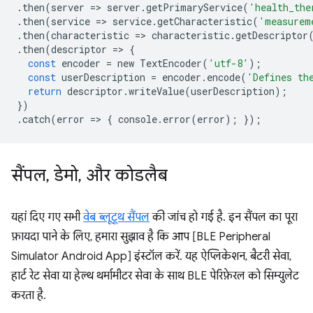
.
then
(
server
=
>
server
.
getPrimaryService
(
'health_the
.
then
(
service
=
>
service
.
getCharacteristic
(
'measurem
.
then
(
characteristic
=
>
characteristic
.
getDescriptor
.
then
(
descriptor
=
>
{
const
encoder
=
new
TextEncoder
(
'utf-8'
);
const
userDescription
=
encoder
.
encode
(
'Defines th
return
descriptor
.
writeValue
(
userDescription
);
})
.
catch
(
error
=
>
{
console
.
error
(
error
);
});
सैंपल
,
डेमो
,
और कोडलैब
यहां दिए गए सभी
वेब ब्लूटूथ सैंपल
की जांच हो गई है. इन सैंपल का पूरा
फ़ायदा पाने के लिए, हमारा सुझाव है कि आप [BLE Peripheral
Simulator Android App] इंस्टॉल करें. यह ऐप्लिकेशन, बैटरी सेवा,
हार्ट रेट सेवा या हेल्थ थर्मामीटर सेवा के साथ BLE पेरिफ़ेरल को सिम्युलेट
करता है.