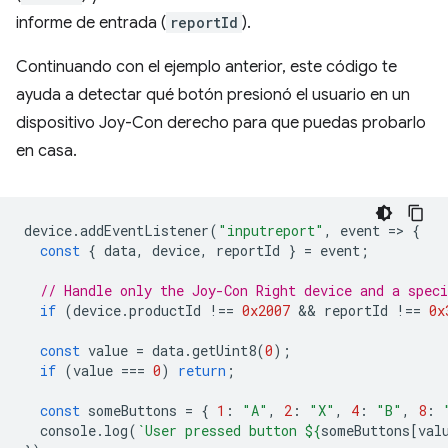
informe de entrada (
reportId
).
Continuando con el ejemplo anterior, este código te
ayuda a detectar qué botón presionó el usuario en un
dispositivo Joy-Con derecho para que puedas probarlo
en casa.
device
.
addEventListener
(
"inputreport"
,
event
=
>
{
const
{
data
,
device
,
reportId
}
=
event
;
// Handle only the Joy-Con Right device and a speci
if
(
device
.
productId
!==
0x2007
 && 
reportId
!==
0x
const
value
=
data
.
getUint8
(
0
);
if
(
value
===
0
)
return
;
const
someButtons
=
{
1
:
"A"
,
2
:
"X"
,
4
:
"B"
,
8
:
console
.
log
(
`User pressed button 
${
someButtons
[
val