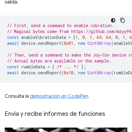
salida.
// First, send a command to enable vibration.
// Magical bytes come from https://github.com/mzyy94
const
enableVibrationData
=
[
1
,
0
,
1
,
64
,
64
,
0
,
1
,
6
await
device
.
sendReport
(
0x01
,
new
Uint8Array
(
enableV
// Then, send a command to make the Joy-Con device r
// Actual bytes are available in the sample.
const
rumbleData
=
[
/* ... */
];
await
device
.
sendReport
(
0x10
,
new
Uint8Array
(
rumbleD
Consulta la
demostración en CodePen
.
Envía y recibe informes de funciones