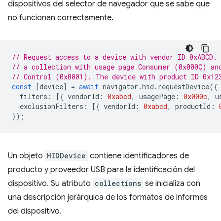
dispositivos del selector de navegador que se sabe que
no funcionan correctamente.
// Request access to a device with vendor ID 0xABCD.
// a collection with usage page Consumer (0x000C) an
// Control (0x0001). The device with product ID 0x12
const
[
device
]
=
await
navigator
.
hid
.
requestDevice
({
filters
:
[{
vendorId
:
0xabcd
,
usagePage
:
0x000c
,
u
exclusionFilters
:
[{
vendorId
:
0xabcd
,
productId
:
});
Un objeto
HIDDevice
contiene identificadores de
producto y proveedor USB para la identificación del
dispositivo. Su atributo
collections
se inicializa con
una descripción jerárquica de los formatos de informes
del dispositivo.