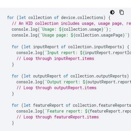
for
(
let
collection
of
device
.
collections
)
{
// An HID collection includes usage, usage page, re
console
.
log
(
`Usage: 
${
collection
.
usage
}
`
);
console
.
log
(
`Usage page: 
${
collection
.
usagePage
}
`
)
for
(
let
inputReport
of
collection
.
inputReports
)
{
console
.
log
(
`Input report: 
${
inputReport
.
reportI
// Loop through inputReport.items
}
for
(
let
outputReport
of
collection
.
outputReports
)
console
.
log
(
`Output report: 
${
outputReport
.
repor
// Loop through outputReport.items
}
for
(
let
featureReport
of
collection
.
featureReport
console
.
log
(
`Feature report: 
${
featureReport
.
rep
// Loop through featureReport.items
}