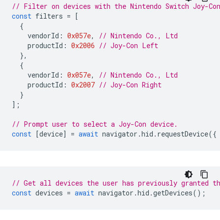
// Filter on devices with the Nintendo Switch Joy-Co
const
filters
=
[
{
vendorId
:
0x057e
,
// Nintendo Co., Ltd
productId
:
0x2006
// Joy-Con Left
},
{
vendorId
:
0x057e
,
// Nintendo Co., Ltd
productId
:
0x2007
// Joy-Con Right
}
];
// Prompt user to select a Joy-Con device.
const
[
device
]
=
await
navigator
.
hid
.
requestDevice
({
// Get all devices the user has previously granted t
const
devices
=
await
navigator
.
hid
.
getDevices
();