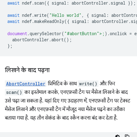
await
ndef
.
scan
({
signal
:
abortController
.
signal
});
await
ndef
.
write
(
"Hello world"
,
{
signal
:
abortContr
await
ndef
.
makeReadOnly
({
signal
:
abortController
.
si
document
.
querySelector
(
"#abortButton">;
).
onclick
=
e
abortCon
troller
.
abort
();
};
लिखने के बाद पढ़ना
AbortController
प्रिमिटिव के साथ
write()
और फिर
scan()
का इस्तेमाल करके, एनएफ़सी टैग पर मैसेज लिखने के बाद
उसे पढ़ा जा सकता है. यहां दिए गए उदाहरण में, एनएफ़सी टैग पर टेक्स्ट
मैसेज लिखने और एनएफ़सी टैग में मौजूद नया मैसेज पढ़ने का तरीका
बताया गया है. यह तीन सेकंड के बाद स्कैन करना बंद कर देता है.