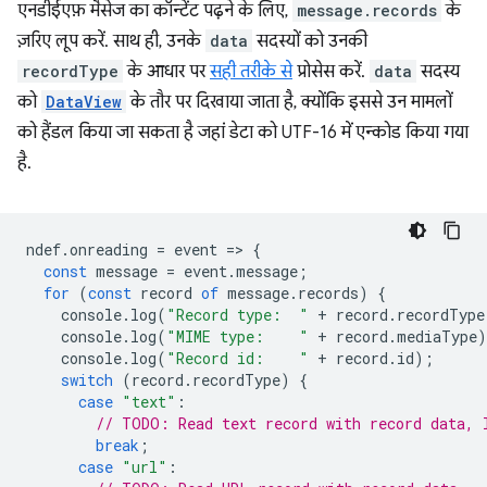
एनडीईएफ़ मैसेज का कॉन्टेंट पढ़ने के लिए,
message.records
के
ज़रिए लूप करें. साथ ही, उनके
data
सदस्यों को उनकी
recordType
के आधार पर
सही तरीके से
प्रोसेस करें.
data
सदस्य
को
DataView
के तौर पर दिखाया जाता है, क्योंकि इससे उन मामलों
को हैंडल किया जा सकता है जहां डेटा को UTF-16 में एन्कोड किया गया
है.
ndef
.
onreading
=
event
=
>
{
const
message
=
event
.
message
;
for
(
const
record
of
message
.
records
)
{
console
.
log
(
"Record type:  "
+
record
.
recordType
console
.
log
(
"MIME type:    "
+
record
.
mediaType
)
console
.
log
(
"Record id:    "
+
record
.
id
);
switch
(
record
.
recordType
)
{
case
"text"
:
// TODO: Read text record with record data, 
break
;
case
"url"
: