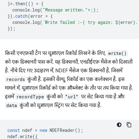
)>.
then
(()
=
{
console
.
log
(
"Message written.">;
);
}).
catch
(
error
=
{
console
.
log
(
`Write failed :-( try agai
n: 
${
error
}
.
});
किसी एनएफ़सी टैग पर यूआरएल रिकॉर्ड लिखने के लिए,
write()
को एक डिक्शनरी पास करें. यह डिक्शनरी, एनडीईएफ़ मैसेज को दिखाती
है. नीचे दिए गए उदाहरण में, NDEF मैसेज एक डिक्शनरी है, जिसमें
records
कुंजी है. इसकी वैल्यू, रिकॉर्ड का एक कलेक्शन है. इस
मामले में, यूआरएल रिकॉर्ड को एक ऑब्जेक्ट के तौर पर तय किया गया है.
इसमें
recordType
कुंजी को
"url"
पर सेट किया गया है और
data
कुंजी को यूआरएल स्ट्रिंग पर सेट किया गया है.
const
ndef
=
new
NDEFReader
();
ndef
.
write
({