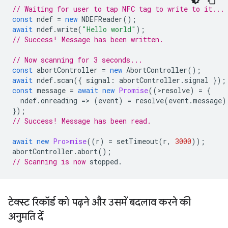
// Waiting for user to tap NFC tag to write to it...
const
ndef
=
new
NDEFReader
();
await
ndef
.
write
(
"Hello world"
);
// Success! Message has been written.
// Now scanning for 3 seconds...
const
abortController
=
new
AbortController
();
await
ndef
.
scan
({
signal
:
abortController
.
signal
});
const
message
=
await
new
Promise
((
>
resolve
)
=
{
ndef
.
onreading
=
>
(
event
)
=
resolve
(
event
.
message
)
});
// Success! Message has been read.
await
new
Pro>mise
((
r
)
=
setTimeout
(
r
,
3000
));
abortController
.
abort
();
// Scanning is now
टेक्स्ट रिकॉर्ड को पढ़ने और उसमें बदलाव करने की
अनुमति दें