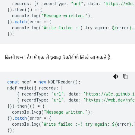
records
:
[{
recordType
:
"url"
,
data
:
"https://w3c.
}).
then
(()
=
{
console
.
log
(
"Message wri>tten."
);
}).
catch
(
error
=
{
console
.
log
(
`Write failed :-
( try again: 
${
error
}
.
});
किसी NFC टैग में एक से ज़्यादा रिकॉर्ड भी लिखे जा सकते हैं.
const
ndef
=
new
NDEFReader
();
ndef
.
write
({
records
:
[
{
recordType
:
"url"
,
data
:
"https://w3c.github.i
{
recordType
:
"url"
,
data
:
"ht>tps://web.dev/nfc
]}).
then
(()
=
{
console
.
l>og
(
"Message written."
);
}).
catch
(
error
=
{
console
.
log
(
`Write failed :-( try again: 
${
error
}
.
});