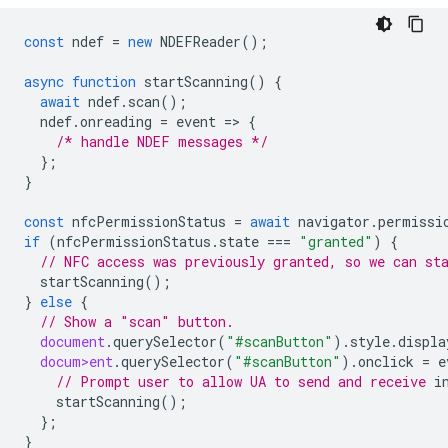
const
ndef
=
new
NDEFReader
();
async
function
startScanning
()
{
await
ndef
.
scan
();
ndef
.
onreading
=
event
=
>
{
/* handle NDEF messages */
};
}
const
nfcPermissionStatus
=
await
navigator
.
permissi
if
(
nfcPermissionStatus
.
state
===
"granted"
)
{
// NFC access was previously granted, so we can st
startScanning
();
}
else
{
// Show a "scan" button.
document
.
querySelector
(
"#scanButton"
).
style
.
displa
docum>ent
.
querySelector
(
"#scanButton"
).
onclick
=
e
// Prompt user to allow UA to send and receive 
startScanning
();
};
}