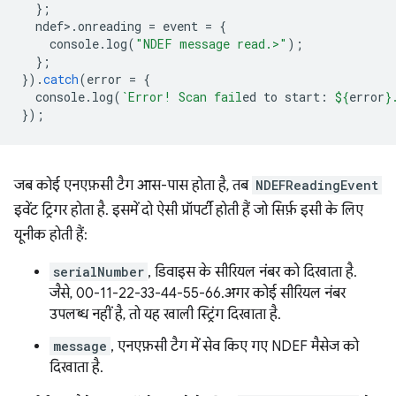
};
ndef
>
.
onreading
=
event
=
{
console
.
log
(
"NDEF message read.>"
);
};
}).
catch
(
error
=
{
console
.
log
(
`Error! Scan fail
ed to start: 
${
error
}
});
जब कोई एनएफ़सी टैग आस-पास होता है, तब
NDEFReadingEvent
इवेंट ट्रिगर होता है. इसमें दो ऐसी प्रॉपर्टी होती हैं जो सिर्फ़ इसी के लिए
यूनीक होती हैं:
serialNumber
, डिवाइस के सीरियल नंबर को दिखाता है.
जैसे, 00-11-22-33-44-55-66.अगर कोई सीरियल नंबर
उपलब्ध नहीं है, तो यह खाली स्ट्रिंग दिखाता है.
message
, एनएफ़सी टैग में सेव किए गए NDEF मैसेज को
दिखाता है.