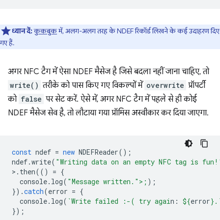
ध्यान दें:
कुकबुक
में, अलग-अलग तरह के NDEF रिकॉर्ड लिखने के कई उदाहरण दिए
गए हैं.
अगर NFC टैग में ऐसा NDEF मैसेज है जिसे बदला नहीं जाना चाहिए, तो
write()
तरीके को पास किए गए विकल्पों में
overwrite
प्रॉपर्टी
को
false
पर सेट करें. ऐसे में, अगर NFC टैग में पहले से ही कोई
NDEF मैसेज सेव है, तो लौटाया गया प्रॉमिस अस्वीकार कर दिया जाएगा.
const
ndef
=
new
NDEFReader
();
ndef
.
write
(
"Writing data on an empty NFC tag is fun!
>
.
then
(()
=
{
console
.
log
(
"Message written.">;
);
}).
catch
(
error
=
{
console
.
log
(
`Write failed :-( try agai
n: 
${
error
}
.
});