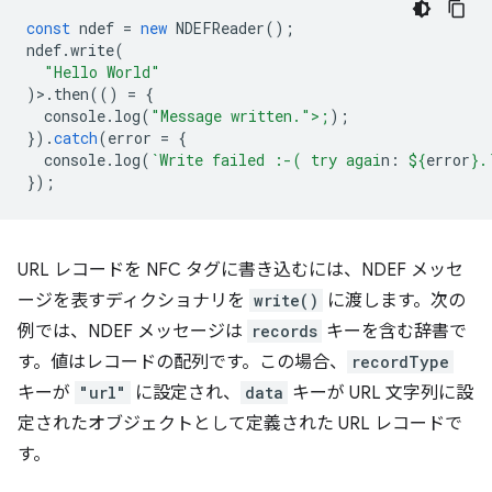
const
ndef
=
new
NDEFReader
();
ndef
.
write
(
"Hello World"
)>.
then
(()
=
{
console
.
log
(
"Message written.">;
);
}).
catch
(
error
=
{
console
.
log
(
`Write failed :-( try agai
n: 
${
error
}
.
});
URL レコードを NFC タグに書き込むには、NDEF メッセ
ージを表すディクショナリを
write()
に渡します。次の
例では、NDEF メッセージは
records
キーを含む辞書で
す。値はレコードの配列です。この場合、
recordType
キーが
"url"
に設定され、
data
キーが URL 文字列に設
定されたオブジェクトとして定義された URL レコードで
す。