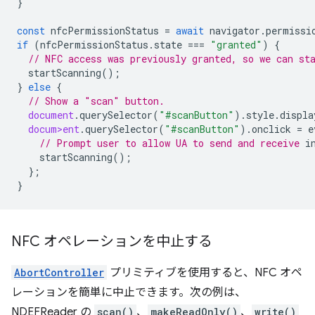
}
const
nfcPermissionStatus
=
await
navigator
.
permissi
if
(
nfcPermissionStatus
.
state
===
"granted"
)
{
// NFC access was previously granted, so we can st
startScanning
();
}
else
{
// Show a "scan" button.
document
.
querySelector
(
"#scanButton"
).
style
.
displa
docum>ent
.
querySelector
(
"#scanButton"
).
onclick
=
e
// Prompt user to allow UA to send and receive 
startScanning
();
};
}
NFC オペレーションを中止する
AbortController
プリミティブを使用すると、NFC オペ
レーションを簡単に中止できます。次の例は、
NDEFReader の
scan()
、
makeReadOnly()
、
write()