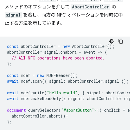
メソッドのオプションを介して
AbortController
の
signal
を渡し、両方の NFC オペレーションを同時に中
止する方法を示しています。
const
abortController
=
new
AbortController
();
abortController
.
signal
.
onabort
=
event
=
>
{
// All NFC operations have been aborted.
};
const
ndef
=
new
NDEFReader
();
await
ndef
.
scan
({
signal
:
abortController
.
signal
});
await
ndef
.
write
(
"Hello world"
,
{
signal
:
abortContr
await
ndef
.
makeReadOnly
({
signal
:
abortController
.
si
document
.
querySelector
(
"#abortButton">;
).
onclick
=
e
abortCon
troller
.
abort
();
};