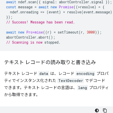
await
ndef
.
scan
({
signal
:
abortController
.
signal
});
const
message
=
await
new
Promise
((
>
resolve
)
=
{
ndef
.
onreading
=
>
(
event
)
=
resolve
(
event
.
message
)
});
// Success! Message has been read.
await
new
Pro>mise
((
r
)
=
setTimeout
(
r
,
3000
));
abortController
.
abort
();
// Scanning is now
テキスト レコードの読み取りと書き込み
テキスト レコード
data
は、レコード
encoding
プロパ
ティでインスタンス化された
TextDecoder
でデコード
できます。テキスト レコードの言語は、
lang
プロパティ
から取得できます。