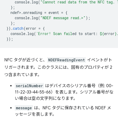
console
.
log
(
"Cannot read data from the NFC tag. 
};
ndef
>
.
onreading
=
event
=
{
console
.
log
(
"NDEF message read.>"
);
};
}).
catch
(
error
=
{
console
.
log
(
`Error! Scan fail
ed to start: 
${
error
}
});
NFC タグが近づくと、
NDEFReadingEvent
イベントがト
リガーされます。このクラスには、固有のプロパティが 2
つ含まれています。
serialNumber
はデバイスのシリアル番号（例: 00-
11-22-33-44-55-66）を表します。シリアル番号がな
い場合は空の文字列になります。
message
は、NFC タグに保存されている NDEF メ
ッセージを表します。