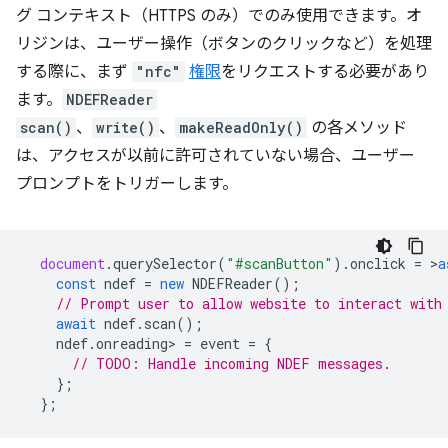
グ コンテキスト（HTTPS のみ）でのみ使用できます。オ
リジンは、ユーザー操作（ボタンのクリックなど）を処理
する際に、まず
"nfc"
権限
をリクエストする必要があり
ます。
NDEFReader
scan()
、
write()
、
makeReadOnly()
の各メソッド
は、アクセスが以前に許可されていない場合、ユーザー
プロンプトをトリガーします。
document
.
querySelector
(
"#scanButton"
).
onclick
=
>
a
const
ndef
=
new
NDEFReader
();
// Prompt user to allow website to interact with
await
ndef
.
scan
();
ndef
.
onreading
>
=
event
=
{
// TODO: Handle incoming NDEF messages.
};
};