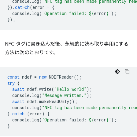
console
.
log
(
"NFC tag has been made permanently rea
}).
cat>ch
(
error
=
{
console
.
log
(
`Operation failed: 
${
erro
r
}
`
);
});
NFC タグに書き込んだ後、永続的に読み取り専用にする
方法は次のとおりです。
const
ndef
=
new
NDEFReader
();
try
{
await
ndef
.
write
(
"Hello world"
);
console
.
log
(
"Message written."
);
await
ndef
.
makeReadOnly
();
console
.
log
(
"NFC tag has been made permanently rea
}
catch
(
error
)
{
console
.
log
(
`Op
eration failed: 
${
error
}
`
);
}