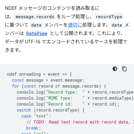
NDEF メッセージのコンテンツを読み取るに
は、
message.records
をループ処理し、
recordType
に基づいて
data
メンバーを
適切に
処理します。
data
メ
ンバーは
DataView
として公開されます。これにより、
データが UTF-16 でエンコードされているケースを処理で
きます。
ndef
.
onreading
=
event
=
>
{
const
message
=
event
.
message
;
for
(
const
record
of
message
.
records
)
{
console
.
log
(
"Record type:  "
+
record
.
recordType
console
.
log
(
"MIME type:    "
+
record
.
mediaType
)
console
.
log
(
"Record id:    "
+
record
.
id
);
switch
(
record
.
recordType
)
{
case
"text"
:
// TODO: Read text record with record data, 
break
;
case
"url"
: