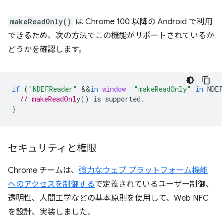
makeReadOnly()
は Chrome 100 以降の Android で利用
できるため、次の方法でこの機能がサポートされているか
どうかを確認します。
if
(
"NDEFReader"
&&
in
window
"makeReadOnly"
in
NDE
// makeReadOnl
}
セキュリティと権限
Chrome チームは、
強力なウェブ プラットフォーム機能
へのアクセスを制御する
で定義されているユーザー制御、
透明性、人間工学などの基本原則を使用して、Web NFC
を設計、実装しました。