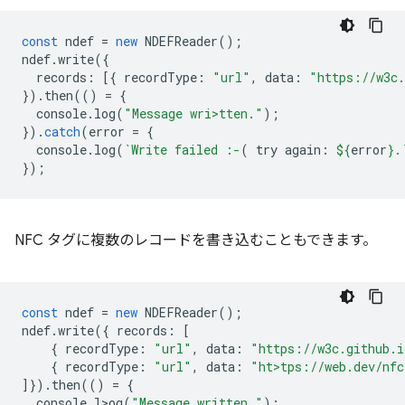
const
ndef
=
new
NDEFReader
();
ndef
.
write
({
records
:
[{
recordType
:
"url"
,
data
:
"https://w3c.
}).
then
(()
=
{
console
.
log
(
"Message wri>tten."
);
}).
catch
(
error
=
{
console
.
log
(
`Write failed :-
( try again: 
${
error
}
.
});
NFC タグに複数のレコードを書き込むこともできます。
const
ndef
=
new
NDEFReader
();
ndef
.
write
({
records
:
[
{
recordType
:
"url"
,
data
:
"https://w3c.github.i
{
recordType
:
"url"
,
data
:
"ht>tps://web.dev/nfc
]}).
then
(()
=
{
console
.
l>og
(
"Message written."
);