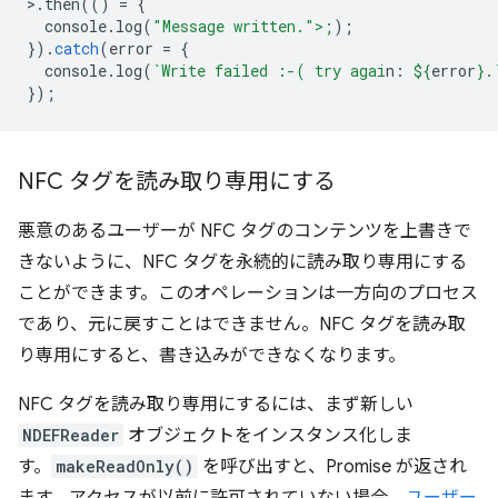
>
.
then
(()
=
{
console
.
log
(
"Message written.">;
);
}).
catch
(
error
=
{
console
.
log
(
`Write failed :-( try agai
n: 
${
error
}
.
});
NFC タグを読み取り専用にする
悪意のあるユーザーが NFC タグのコンテンツを上書きで
きないように、NFC タグを永続的に読み取り専用にする
ことができます。このオペレーションは一方向のプロセス
であり、元に戻すことはできません。NFC タグを読み取
り専用にすると、書き込みができなくなります。
NFC タグを読み取り専用にするには、まず新しい
NDEFReader
オブジェクトをインスタンス化しま
す。
makeReadOnly()
を呼び出すと、Promise が返され