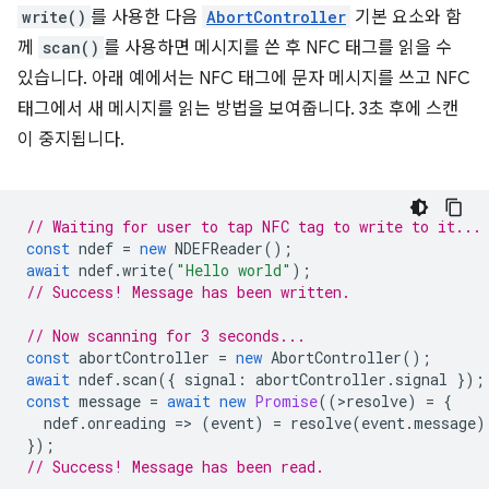
write()
를 사용한 다음
AbortController
기본 요소와 함
께
scan()
를 사용하면 메시지를 쓴 후 NFC 태그를 읽을 수
있습니다. 아래 예에서는 NFC 태그에 문자 메시지를 쓰고 NFC
태그에서 새 메시지를 읽는 방법을 보여줍니다. 3초 후에 스캔
이 중지됩니다.
// Waiting for user to tap NFC tag to write to it...
const
ndef
=
new
NDEFReader
();
await
ndef
.
write
(
"Hello world"
);
// Success! Message has been written.
// Now scanning for 3 seconds...
const
abortController
=
new
AbortController
();
await
ndef
.
scan
({
signal
:
abortController
.
signal
});
const
message
=
await
new
Promise
((
>
resolve
)
=
{
ndef
.
onreading
=
>
(
event
)
=
resolve
(
event
.
message
)
});
// Success! Message has been read.