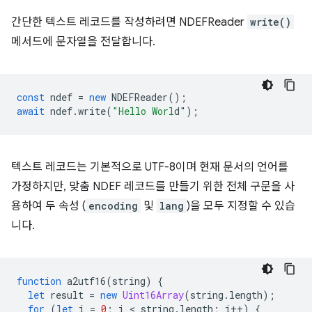
간단한 텍스트 레코드를 작성하려면 NDEFReader
write()
메서드에 문자열을 전달합니다.
const
ndef
=
new
NDEFReader
();
await
ndef
.
write
(
"Hello Worl
d"
);
텍스트 레코드는 기본적으로 UTF-8이며 현재 문서의 언어를
가정하지만, 맞춤 NDEF 레코드를 만들기 위한 전체 구문을 사
용하여 두 속성 (
encoding
및
lang
)을 모두 지정할 수 있습
니다.
function
a2utf16
(
string
)
{
let
result
=
new
Uint16Array
(
string
.
length
);
for
(
let
i
=
0
;
i
 < 
string
.
length
;
i
++
)
{