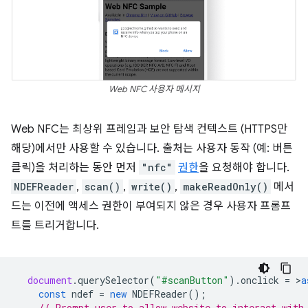
Web NFC 사용자 메시지
Web NFC는 최상위 프레임과 보안 탐색 컨텍스트 (HTTPS만
해당)에서만 사용할 수 있습니다. 출처는 사용자 동작 (예: 버튼
클릭)을 처리하는 동안 먼저
"nfc"
권한
을 요청해야 합니다.
NDEFReader
,
scan()
,
write()
,
makeReadOnly()
메서
드는 이전에 액세스 권한이 부여되지 않은 경우 사용자 프롬프
트를 트리거합니다.
document
.
querySelector
(
"#scanButton"
).
onclick
=
>
a
const
ndef
=
new
NDEFReader
();
// Prompt user to allow website to interact with