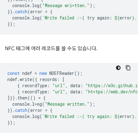
console
.
log
(
"Message wri>tten."
);
}).
catch
(
error
=
{
console
.
log
(
`Write failed :-
( try again: 
${
error
}
.
});
NFC 태그에 여러 레코드를 쓸 수도 있습니다.
const
ndef
=
new
NDEFReader
();
ndef
.
write
({
records
:
[
{
recordType
:
"url"
,
data
:
"https://w3c.github.i
{
recordType
:
"url"
,
data
:
"ht>tps://web.dev/nfc
]}).
then
(()
=
{
console
.
l>og
(
"Message written."
);
}).
catch
(
error
=
{
console
.
log
(
`Write failed :-( try again: 
${
error
}
.
});