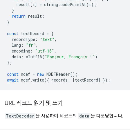
result
[
i
]
=
string
.
codePointAt
(
i
);
}
return
result
;
}
const
textRecord
=
{
recordType
:
"text"
,
lang
:
"fr"
,
encoding
:
"utf-16"
,
data
:
a2utf16
(
"Bonjour, François !"
)
};
const
ndef
=
new
NDEFReader
();
await
ndef
.
write
({
records
:
[
textRecord
]
});
URL 레코드 읽기 및 쓰기
TextDecoder
을 사용하여 레코드의
data
을 디코딩합니다.