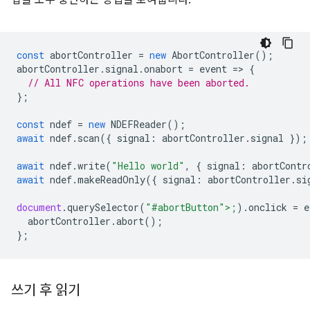
업을 모두 중단하는 방법을 보여줍니다.
const
abortController
=
new
AbortController
();
abortController
.
signal
.
onabort
=
event
=
>
{
// All NFC operations have been aborted.
};
const
ndef
=
new
NDEFReader
();
await
ndef
.
scan
({
signal
:
abortController
.
signal
});
await
ndef
.
write
(
"Hello world"
,
{
signal
:
abortContr
await
ndef
.
makeReadOnly
({
signal
:
abortController
.
si
document
.
querySelector
(
"#abortButton">;
).
onclick
=
e
abortCon
troller
.
abort
();
};
쓰기 후 읽기