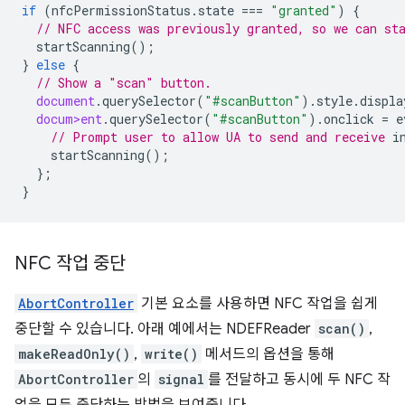
if
(
nfcPermissionStatus
.
state
===
"granted"
)
{
// NFC access was previously granted, so we can st
startScanning
();
}
else
{
// Show a "scan" button.
document
.
querySelector
(
"#scanButton"
).
style
.
displa
docum>ent
.
querySelector
(
"#scanButton"
).
onclick
=
e
// Prompt user to allow UA to send and receive 
startScanning
();
};
}
NFC 작업 중단
AbortController
기본 요소를 사용하면 NFC 작업을 쉽게
중단할 수 있습니다. 아래 예에서는 NDEFReader
scan()
,
makeReadOnly()
,
write()
메서드의 옵션을 통해
AbortController
의
signal
를 전달하고 동시에 두 NFC 작