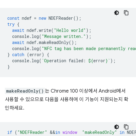
const
ndef
=
new
NDEFReader
();
try
{
await
ndef
.
write
(
"Hello world"
);
console
.
log
(
"Message written."
);
await
ndef
.
makeReadOnly
();
console
.
log
(
"NFC tag has been made permanently rea
}
catch
(
error
)
{
console
.
log
(
`Op
eration failed: 
${
error
}
`
);
}
makeReadOnly()
는 Chrome 100 이상에서 Android에서
사용할 수 있으므로 다음을 사용하여 이 기능이 지원되는지 확
인하세요.
if
(
"NDEFReader"
&&
in
window
"makeReadOnly"
in
NDE