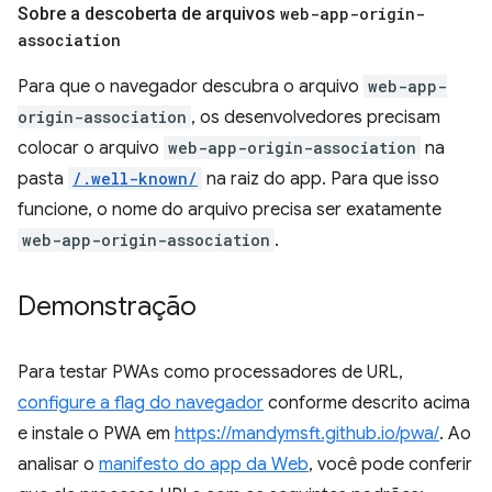
Sobre a descoberta de arquivos
web-app-origin-
association
Para que o navegador descubra o arquivo
web-app-
origin-association
, os desenvolvedores precisam
colocar o arquivo
web-app-origin-association
na
pasta
/.well-known/
na raiz do app. Para que isso
funcione, o nome do arquivo precisa ser exatamente
web-app-origin-association
.
Demonstração
Para testar PWAs como processadores de URL,
configure a flag do navegador
conforme descrito acima
e instale o PWA em
https://mandymsft.github.io/pwa/
. Ao
analisar o
manifesto do app da Web
, você pode conferir