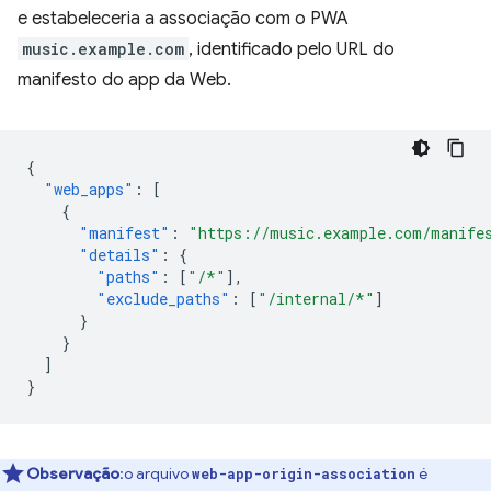
e estabeleceria a associação com o PWA
music.example.com
, identificado pelo URL do
manifesto do app da Web.
{
"web_apps"
:
[
{
"manifest"
:
"https://music.example.com/manife
"details"
:
{
"paths"
:
[
"/*"
],
"exclude_paths"
:
[
"/internal/*"
]
}
}
]
}
Observação
:o arquivo
é
web-app-origin-association