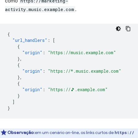
como
https://marketing-
activity.music.example.com
.
{
"url_handlers"
:
[
{
"origin"
:
"https://music.example.com"
},
{
"origin"
:
"https://*.music.example.com"
},
{
"origin"
:
"https://🎵.example.com"
}
]
}
Observação
:em um cenário on-line, os links curtos de
https://