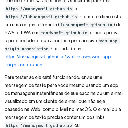
que ele processa URLs com os seguintes padrões:
https://mandymsft.github.io
e
https://luhuangmsft.github.io
. Como o último está
em uma origem diferente (
luhuangmsft.github.io
) do
PWA, o PWA em
mandymsft.github.io
precisa provar
a propriedade, o que acontece pelo arquivo
web-app-
origin-association
hospedado em
https://luhuangmsft.github.io/.well-known/web-app-
origin-association
.
Para testar se ele está funcionando, envie uma
mensagem de teste para você mesmo usando um app
de mensagens instantâneas de sua escolha ou um e-mail
visualizado em um cliente de e-mail que não seja
baseado na Web, como o Mail no macOS. O e-mail ou a
mensagem de texto precisa conter um dos links
https://mandymsft.github.io
ou