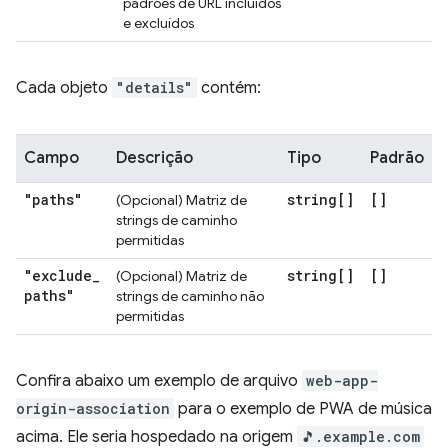
padrões de URL incluídos
e excluídos
Cada objeto
"details"
contém:
Campo
Descrição
Tipo
Padrão
"paths"
string[]
[]
(Opcional) Matriz de
strings de caminho
permitidas
"exclude
_
string[]
[]
(Opcional) Matriz de
paths"
strings de caminho não
permitidas
Confira abaixo um exemplo de arquivo
web-app-
origin-association
para o exemplo de PWA de música
acima. Ele seria hospedado na origem
🎵.example.com