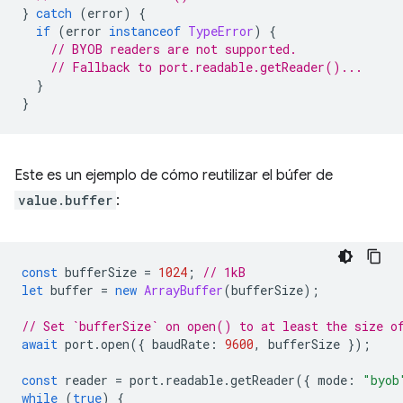
}
catch
(
error
)
{
if
(
error
instanceof
TypeError
)
{
// BYOB readers are not supported.
// Fallback to port.readable.getReader()...
}
}
Este es un ejemplo de cómo reutilizar el búfer de
value.buffer
:
const
bufferSize
=
1024
;
// 1kB
let
buffer
=
new
ArrayBuffer
(
bufferSize
);
// Set `bufferSize` on open() to at least the size o
await
port
.
open
({
baudRate
:
9600
,
bufferSize
});
const
reader
=
port
.
readable
.
getReader
({
mode
:
"byob
while
(
true
)
{