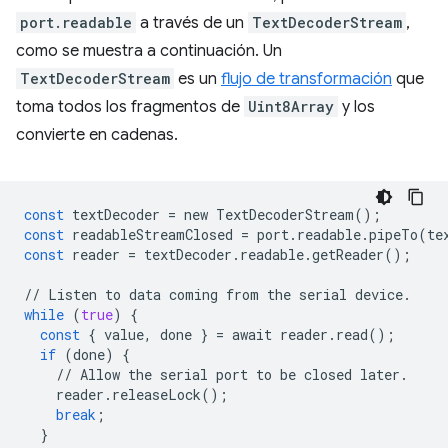
port.readable
a través de un
TextDecoderStream
,
como se muestra a continuación. Un
TextDecoderStream
es un
flujo de transformación
que
toma todos los fragmentos de
Uint8Array
y los
convierte en cadenas.
const
textDecoder
=
new
TextDecoderStream
();
const
readableStreamClosed
=
port
.
readable
.
pipeTo
(
te
const
reader
=
textDecoder
.
readable
.
getReader
();
//
Listen
to
data
coming
from
the
serial
device
.
while
(
true
)
{
const
{
value
,
done
}
=
await
reader
.
read
();
if
(
done
)
{
//
Allow
the
serial
port
to
be
closed
later
.
reader
.
releaseLock
();
break
;
}