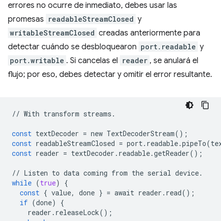
errores no ocurre de inmediato, debes usar las
promesas
readableStreamClosed
y
writableStreamClosed
creadas anteriormente para
detectar cuándo se desbloquearon
port.readable
y
port.writable
. Si cancelas el
reader
, se anulará el
flujo; por eso, debes detectar y omitir el error resultante.
//
With
transform
streams
.
const
textDecoder
=
new
TextDecoderStream
();
const
readableStreamClosed
=
port
.
readable
.
pipeTo
(
te
const
reader
=
textDecoder
.
readable
.
getReader
();
//
Listen
to
data
coming
from
the
serial
device
.
while
(
true
)
{
const
{
value
,
done
}
=
await
reader
.
read
();
if
(
done
)
{
reader
.
releaseLock
();