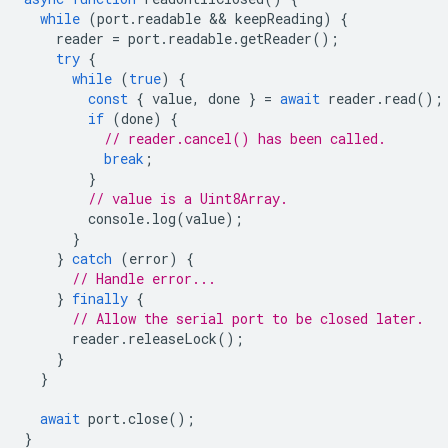
while
(
port
.
readable
 && 
keepReading
)
{
reader
=
port
.
readable
.
getReader
();
try
{
while
(
true
)
{
const
{
value
,
done
}
=
await
reader
.
read
();
if
(
done
)
{
// reader.cancel() has been called.
break
;
}
// value is a Uint8Array.
console
.
log
(
value
);
}
}
catch
(
error
)
{
// Handle error...
}
finally
{
// Allow the serial port to be closed later.
reader
.
releaseLock
();
}
}
await
port
.
close
();
}