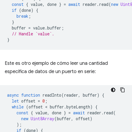
const
{
value
,
done
}
=
await
reader
.
read
(
new
Uint
if
(
done
)
{
break
;
}
buffer
=
value
.
buffer
;
// Handle `value`.
}
Este es otro ejemplo de cómo leer una cantidad
específica de datos de un puerto en serie:
async
function
readInto
(
reader
,
buffer
)
{
let
offset
=
0
;
while
(
offset
 < 
buffer
.
byteLength
)
{
const
{
value
,
done
}
=
await
reader
.
read
(
new
Uint8Array
(
buffer
,
offset
)
);
if
(
done
)
{