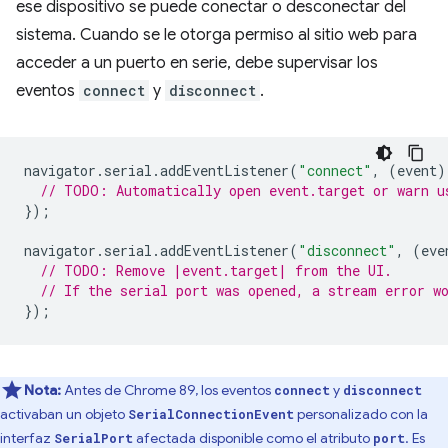
ese dispositivo se puede conectar o desconectar del
sistema. Cuando se le otorga permiso al sitio web para
acceder a un puerto en serie, debe supervisar los
eventos
connect
y
disconnect
.
navigator
.
serial
.
addEventListener
(
"connect"
,
(
event
)
// TODO: Automatically open event.target or warn u
});
navigator
.
serial
.
addEventListener
(
"disconnect"
,
(
eve
// TODO: Remove |event.target| from the UI.
// If the serial port was opened, a stream error w
});
Nota:
Antes de Chrome 89, los eventos
y
connect
disconnect
activaban un objeto
personalizado con la
SerialConnectionEvent
interfaz
afectada disponible como el atributo
. Es
SerialPort
port