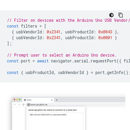
// Filter on devices with the Arduino Uno USB Vendor
const
filters
=
[
{
usbVendorId
:
0x2341
,
usbProductId
:
0x0043
},
{
usbVendorId
:
0x2341
,
usbProductId
:
0x0001
}
];
// Prompt user to select an Arduino Uno device.
const
port
=
await
navigator
.
serial
.
requestPort
({
fi
const
{
usbProductId
,
usbVendorId
}
=
port
.
getInfo
()