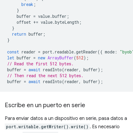
break
;
}
buffer
=
value
.
buffer
;
offset
+=
value
.
byteLength
;
}
return
buffer
;
}
const
reader
=
port
.
readable
.
getReader
({
mode
:
"byob
let
buffer
=
new
ArrayBuffer
(
512
);
// Read the first 512 bytes.
buffer
=
await
readInto
(
reader
,
buffer
);
// Then read the next 512 bytes.
buffer
=
await
readInto
(
reader
,
buffer
);
Escribe en un puerto en serie
Para enviar datos a un dispositivo en serie, pasa datos a
port.writable.getWriter().write()
. Es necesario