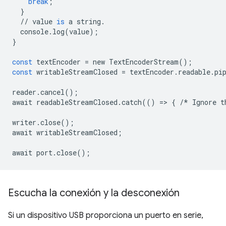
break
;
}
//
value
is
a
string
.
console
.
log
(
value
);
}
const
textEncoder
=
new
TextEncoderStream
();
const
writableStreamClosed
=
textEncoder
.
readable
.
pi
reader
.
cancel
();
await
readableStreamClosed
.
catch
(()
=
>
{
/*
Ignore
t
writer
.
close
();
await
writableStreamClosed
;
await
port
.
close
();
Escucha la conexión y la desconexión
Si un dispositivo USB proporciona un puerto en serie,