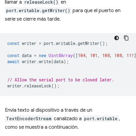
llamar a
releaseLock()
en
port.writable.getWriter()
para que el puerto en
serie se cierre más tarde.
const
writer
=
port
.
writable
.
getWriter
();
const
data
=
new
Uint8Array
([
104
,
101
,
108
,
108
,
111
await
writer
.
write
(
data
);
// Allow the serial port to be closed later.
writer
.
releaseLock
();
Envía texto al dispositivo a través de un
TextEncoderStream
canalizado a
port.writable
,
como se muestra a continuación.