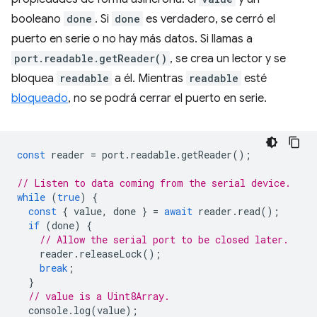
booleano
done
. Si
done
es verdadero, se cerró el
puerto en serie o no hay más datos. Si llamas a
port.readable.getReader()
, se crea un lector y se
bloquea
readable
a él. Mientras
readable
esté
bloqueado
, no se podrá cerrar el puerto en serie.
const
reader
=
port
.
readable
.
getReader
();
// Listen to data coming from the serial device.
while
(
true
)
{
const
{
value
,
done
}
=
await
reader
.
read
();
if
(
done
)
{
// Allow the serial port to be closed later.
reader
.
releaseLock
();
break
;
}
// value is a Uint8Array.
console
.
log
(
value
);