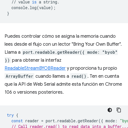
//
value
is
a
string
.
console
.
log
(
value
);
}
Puedes controlar cómo se asigna la memoria cuando
lees desde el flujo con un lector "Bring Your Own Buffer".
Llama a
port.readable.getReader({ mode: "byob"
})
para obtener la interfaz
ReadableStreamBYOBReader
y proporciona tu propio
ArrayBuffer
cuando llames a
read()
. Ten en cuenta
que la API de Web Serial admite esta función en Chrome
106 o versiones posteriores.
try
{
const
reader
=
port
.
readable
.
getReader
({
mode
:
"by
// Call reader.read() to read data into a buffer..