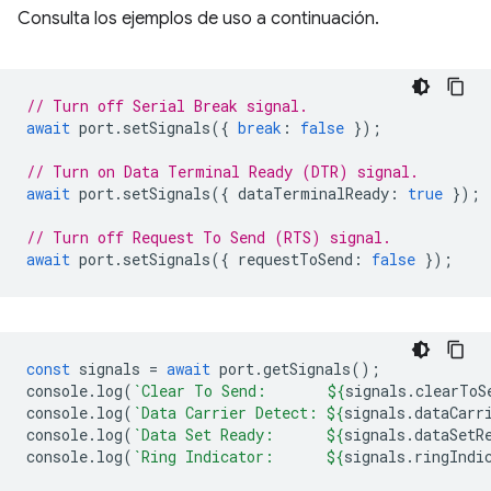
Consulta los ejemplos de uso a continuación.
// Turn off Serial Break signal.
await
port
.
setSignals
({
break
:
false
});
// Turn on Data Terminal Ready (DTR) signal.
await
port
.
setSignals
({
dataTerminalReady
:
true
});
// Turn off Request To Send (RTS) signal.
await
port
.
setSignals
({
requestToSend
:
false
});
const
signals
=
await
port
.
getSignals
();
console
.
log
(
`Clear To Send:       
${
signals
.
clearToS
console
.
log
(
`Data Carrier Detect: 
${
signals
.
dataCarr
console
.
log
(
`Data Set Ready:      
${
signals
.
dataSetR
console
.
log
(
`Ring Indicator:      
${
signals
.
ringIndi