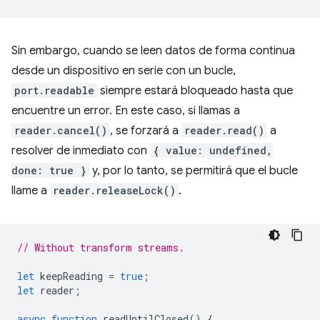
Sin embargo, cuando se leen datos de forma continua
desde un dispositivo en serie con un bucle,
port.readable
siempre estará bloqueado hasta que
encuentre un error. En este caso, si llamas a
reader.cancel()
, se forzará a
reader.read()
a
resolver de inmediato con
{ value: undefined,
done: true }
y, por lo tanto, se permitirá que el bucle
llame a
reader.releaseLock()
.
// Without transform streams.
let
keepReading
=
true
;
let
reader
;
async
function
readUntilClosed
()
{