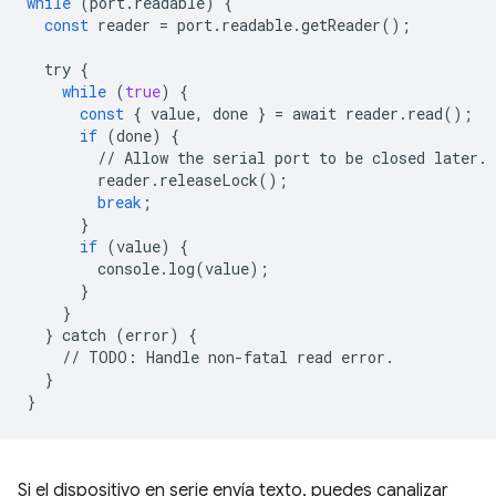
while
(
port
.
readable
)
{
const
reader
=
port
.
readable
.
getReader
();
try
{
while
(
true
)
{
const
{
value
,
done
}
=
await
reader
.
read
();
if
(
done
)
{
//
Allow
the
serial
port
to
be
closed
later
.
reader
.
releaseLock
();
break
;
}
if
(
value
)
{
console
.
log
(
value
);
}
}
}
catch
(
error
)
{
//
TODO
:
Handle
non
-
fatal
read
error
.
}
}
Si el dispositivo en serie envía texto, puedes canalizar