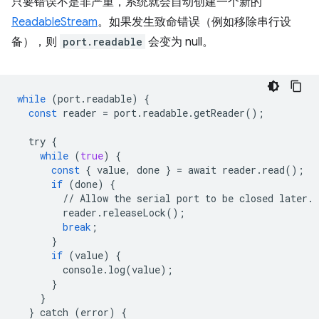
只要错误不是非严重，系统就会自动创建一个新的
ReadableStream
。如果发生致命错误（例如移除串行设
备），则
port.readable
会变为 null。
while
(
port
.
readable
)
{
const
reader
=
port
.
readable
.
getReader
();
try
{
while
(
true
)
{
const
{
value
,
done
}
=
await
reader
.
read
();
if
(
done
)
{
//
Allow
the
serial
port
to
be
closed
later
.
reader
.
releaseLock
();
break
;
}
if
(
value
)
{
console
.
log
(
value
);
}
}
}
catch
(
error
)
{