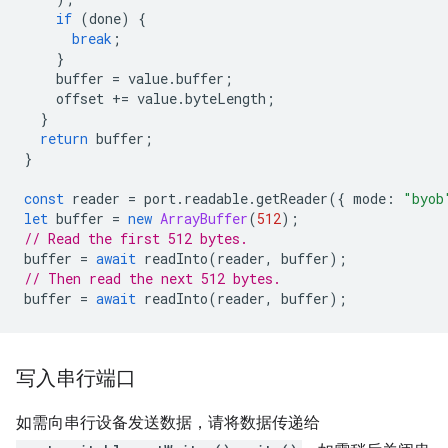
if
(
done
)
{
break
;
}
buffer
=
value
.
buffer
;
offset
+=
value
.
byteLength
;
}
return
buffer
;
}
const
reader
=
port
.
readable
.
getReader
({
mode
:
"byob
let
buffer
=
new
ArrayBuffer
(
512
);
// Read the first 512 bytes.
buffer
=
await
readInto
(
reader
,
buffer
);
// Then read the next 512 bytes.
buffer
=
await
readInto
(
reader
,
buffer
);
写入串行端口
如需向串行设备发送数据，请将数据传递给