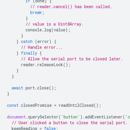
if
(
done
)
{
// reader.cancel() has been called.
break
;
}
// value is a Uint8Array.
console
.
log
(
value
);
}
}
catch
(
error
)
{
// Handle error...
}
finally
{
// Allow the serial port to be closed later.
reader
.
releaseLock
();
}
}
await
port
.
close
();
}
const
closedPromise
=
readUntilClosed
();
document
.
querySelector
(
'button'
).
addEventListener
(
'c
// User clicked a button to close the serial port.
keepReading
=
false
;