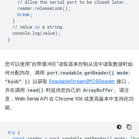
//
Allow
the
serial
port
to
be
closed
later
.
reader
.
releaseLock
();
break
;
}
//
value
is
a
string
.
console
.
log
(
value
);
}
您可以使用“自带缓冲区”读取器来控制从流中读取数据时如
何分配内存。调用
port.readable.getReader({ mode:
"byob" })
以获取
ReadableStreamBYOBReader
接口，
并在调用
read()
时提供您自己的
ArrayBuffer
。请注
意，Web Serial API 在 Chrome 106 或更高版本中支持此功
能。
try
{
const
reader
=
port
.
readable
.
getReader
({
mode
:
"by