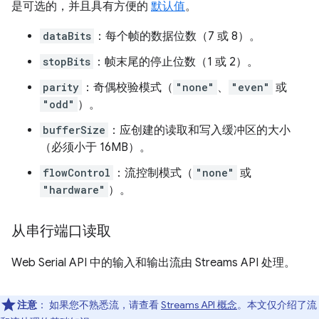
是可选的，并且具有方便的
默认值
。
dataBits
：每个帧的数据位数（7 或 8）。
stopBits
：帧末尾的停止位数（1 或 2）。
parity
：奇偶校验模式（
"none"
、
"even"
或
"odd"
）。
bufferSize
：应创建的读取和写入缓冲区的大小
（必须小于 16MB）。
flowControl
：流控制模式（
"none"
或
"hardware"
）。
从串行端口读取
Web Serial API 中的输入和输出流由 Streams API 处理。
注意
： 如果您不熟悉流，请查看
Streams API 概念
。本文仅介绍了流