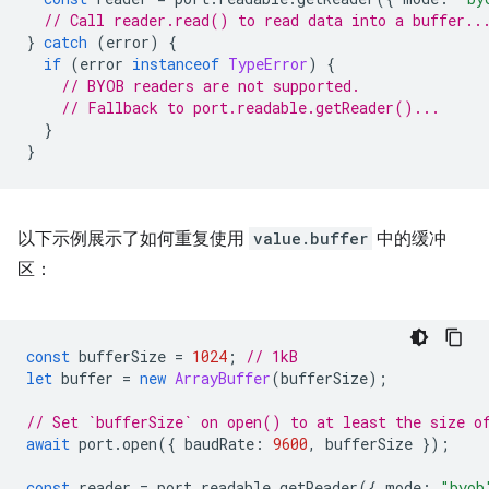
// Call reader.read() to read data into a buffer..
}
catch
(
error
)
{
if
(
error
instanceof
TypeError
)
{
// BYOB readers are not supported.
// Fallback to port.readable.getReader()...
}
}
以下示例展示了如何重复使用
value.buffer
中的缓冲
区：
const
bufferSize
=
1024
;
// 1kB
let
buffer
=
new
ArrayBuffer
(
bufferSize
);
// Set `bufferSize` on open() to at least the size o
await
port
.
open
({
baudRate
:
9600
,
bufferSize
});
const
reader
=
port
.
readable
.
getReader
({
mode
:
"byob