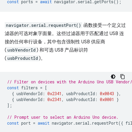
const
ports
=
await
navigator
.
serial
.
getPorts
();
navigator.serial.requestPort()
函数接受一个定义过
滤器的可选对象字面量。这些过滤器用于匹配通过 USB 连
接的任何串行设备，其中包含强制性 USB 供应商
(
usbVendorId
) 和可选 USB 产品标识符
(
usbProductId
)。
// Filter on devices with the Arduino Uno USB Vendor
const
filters
=
[
{
usbVendorId
:
0x2341
,
usbProductId
:
0x0043
},
{
usbVendorId
:
0x2341
,
usbProductId
:
0x0001
}
];
// Prompt user to select an Arduino Uno device.
const
port
=
await
navigator
.
serial
.
requestPort
({
fi