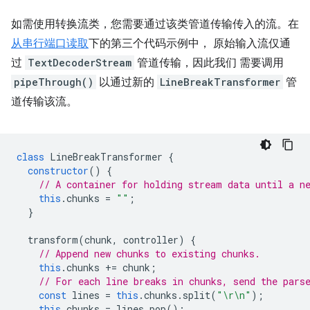
如需使用转换流类，您需要通过该类管道传输传入的流。在
从串行端口读取
下的第三个代码示例中， 原始输入流仅通
过
TextDecoderStream
管道传输，因此我们 需要调用
pipeThrough()
以通过新的
LineBreakTransformer
管
道传输该流。
class
LineBreakTransformer
{
constructor
()
{
// A container for holding stream data until a n
this
.
chunks
=
""
;
}
transform
(
chunk
,
controller
)
{
// Append new chunks to existing chunks.
this
.
chunks
+=
chunk
;
// For each line breaks in chunks, send the pars
const
lines
=
this
.
chunks
.
split
(
"\r\n"
);
this
.
chunks
=
lines
.
pop
();