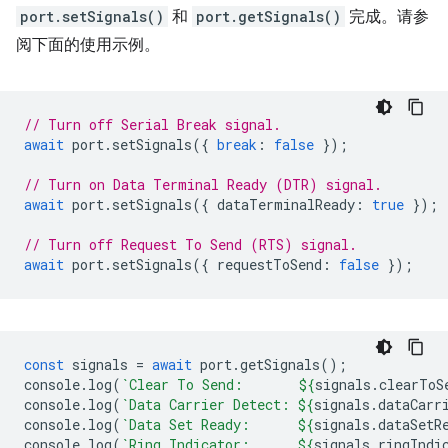
port.setSignals()
和
port.getSignals()
完成。请参
阅下面的使用示例。
// Turn off Serial Break signal.
await
port
.
setSignals
({
break
:
false
});
// Turn on Data Terminal Ready (DTR) signal.
await
port
.
setSignals
({
dataTerminalReady
:
true
});
// Turn off Request To Send (RTS) signal.
await
port
.
setSignals
({
requestToSend
:
false
});
const
signals
=
await
port
.
getSignals
();
console
.
log
(
`Clear To Send:       
${
signals
.
clearToS
console
.
log
(
`Data Carrier Detect: 
${
signals
.
dataCarr
console
.
log
(
`Data Set Ready:      
${
signals
.
dataSetR
console
.
log
(
`Ring Indicator:      
${
signals
.
ringIndi