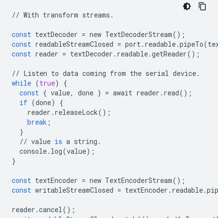
//
With
transform
streams
.
const
textDecoder
=
new
TextDecoderStream
();
const
readableStreamClosed
=
port
.
readable
.
pipeTo
(
te
const
reader
=
textDecoder
.
readable
.
getReader
();
//
Listen
to
data
coming
from
the
serial
device
.
while
(
true
)
{
const
{
value
,
done
}
=
await
reader
.
read
();
if
(
done
)
{
reader
.
releaseLock
();
break
;
}
//
value
is
a
string
.
console
.
log
(
value
);
}
const
textEncoder
=
new
TextEncoderStream
();
const
writableStreamClosed
=
textEncoder
.
readable
.
pi
reader
.
cancel
();