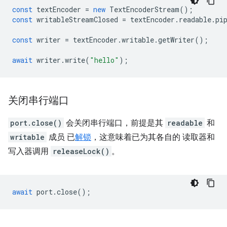
const
textEncoder
=
new
TextEncoderStream
();
const
writableStreamClosed
=
textEncoder
.
readable
.
pi
const
writer
=
textEncoder
.
writable
.
getWriter
();
await
writer
.
write
(
"hello"
);
关闭串行端口
port.close()
会关闭串行端口，前提是其
readable
和
writable
成员 已
解锁
，这意味着已为其各自的 读取器和
写入器调用
releaseLock()
。
await
port
.
close
();