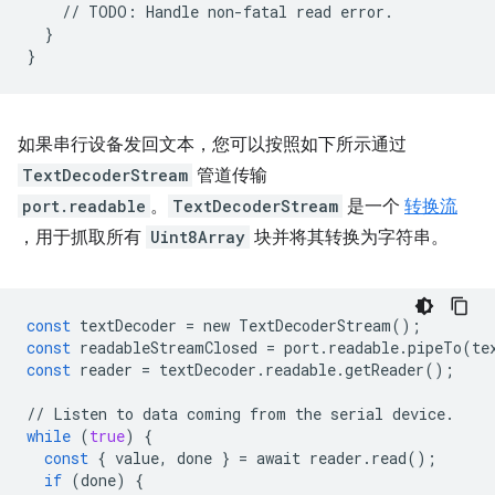
//
TODO
:
Handle
non
-
fatal
read
error
.
}
}
如果串行设备发回文本，您可以按照如下所示通过
TextDecoderStream
管道传输
port.readable
。
TextDecoderStream
是一个
转换流
，用于抓取所有
Uint8Array
块并将其转换为字符串。
const
textDecoder
=
new
TextDecoderStream
();
const
readableStreamClosed
=
port
.
readable
.
pipeTo
(
te
const
reader
=
textDecoder
.
readable
.
getReader
();
//
Listen
to
data
coming
from
the
serial
device
.
while
(
true
)
{
const
{
value
,
done
}
=
await
reader
.
read
();
if
(
done
)
{