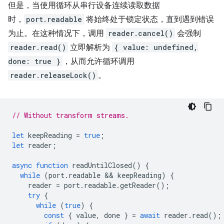
但是，当使用循环从串行设备连续读取数据
时，
port.readable
将始终处于锁定状态，直到遇到错误
为止。在这种情况下，调用
reader.cancel()
会强制
reader.read()
立即解析为
{ value: undefined,
done: true }
，从而允许循环调用
reader.releaseLock()
。
// Without transform streams.
let
keepReading
=
true
;
let
reader
;
async
function
readUntilClosed
()
{
while
(
port
.
readable
 && 
keepReading
)
{
reader
=
port
.
readable
.
getReader
();
try
{
while
(
true
)
{
const
{
value
,
done
}
=
await
reader
.
read
();