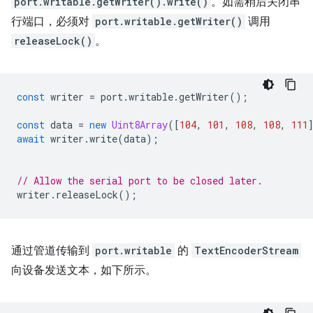
port.writable.getWriter().write()
。如需稍后关闭串
行端口，必须对
port.writable.getWriter()
调用
releaseLock()
。
const
writer
=
port
.
writable
.
getWriter
();
const
data
=
new
Uint8Array
([
104
,
101
,
108
,
108
,
111
await
writer
.
write
(
data
);
// Allow the serial port to be closed later.
writer
.
releaseLock
();
通过管道传输到
port.writable
的
TextEncoderStream
向设备发送文本，如下所示。