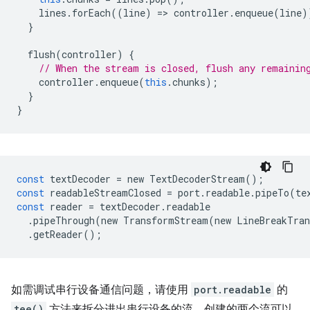
lines
.
forEach
((
line
)
=
>
controller
.
enqueue
(
line
)
}
flush
(
controller
)
{
// When the stream is closed, flush any remainin
controller
.
enqueue
(
this
.
chunks
);
}
}
const
textDecoder
=
new
TextDecoderStream
();
const
readableStreamClosed
=
port
.
readable
.
pipeTo
(
te
const
reader
=
textDecoder
.
readable
.
pipeThrough
(
new
TransformStream
(
new
LineBreakTran
.
getReader
();
如需调试串行设备通信问题，请使用
port.readable
的
tee()
方法来拆分进出串行设备的流。创建的两个流可以