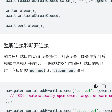
await
readableStreamClosed
.
catch
(()
=
>
{
/*
Ignore
t
writer
.
close
();
await
writableStreamClosed
;
await
port
.
close
();
监听连接和断开连接
如果串行端口由 USB 设备提供，则该设备可能会连接到系
统或与系统断开连接。当网站被授予访问串行端口的权限
时，它应监控
connect
和
disconnect
事件。
navigator
.
serial
.
addEventListener
(
"connect"
,
(
event
)
// TODO: Automatically open event.target or warn u
});
navigator
.
serial
.
addEventListener
(
"disconnect"
,
(
eve