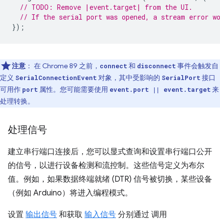
// TODO: Remove |event.target| from the UI.
// If the serial port was opened, a stream error w
});
注意
： 在 Chrome 89 之前，
和
事件会触发自
connect
disconnect
定义
对象，其中受影响的
接口
SerialConnectionEvent
SerialPort
可用作
属性。您可能需要使用
来
port
event.port || event.target
处理转换。
处理信号
建立串行端口连接后，您可以显式查询和设置串行端口公开
的信号，以进行设备检测和流控制。这些信号定义为布尔
值。例如，如果数据终端就绪 (DTR) 信号被切换，某些设备
（例如 Arduino）将进入编程模式。
设置
输出信号
和获取
输入信号
分别通过 调用