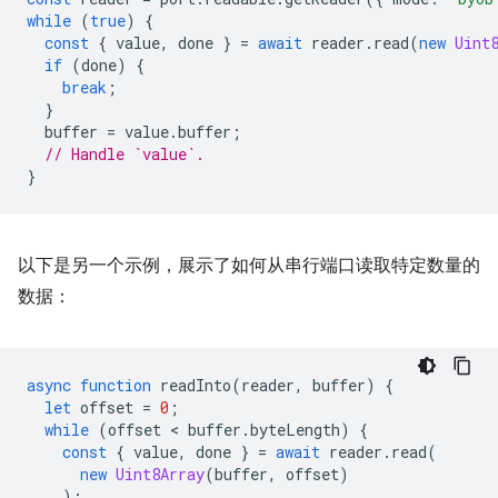
while
(
true
)
{
const
{
value
,
done
}
=
await
reader
.
read
(
new
Uint
if
(
done
)
{
break
;
}
buffer
=
value
.
buffer
;
// Handle `value`.
}
以下是另一个示例，展示了如何从串行端口读取特定数量的
数据：
async
function
readInto
(
reader
,
buffer
)
{
let
offset
=
0
;
while
(
offset
 < 
buffer
.
byteLength
)
{
const
{
value
,
done
}
=
await
reader
.
read
(
new
Uint8Array
(
buffer
,
offset
)
);