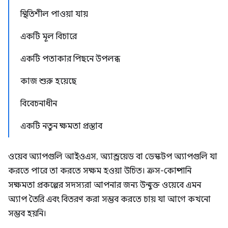
স্থিতিশীল পাওয়া যায়
একটি মূল বিচারে
একটি পতাকার পিছনে উপলব্ধ
কাজ শুরু হয়েছে
বিবেচনাধীন
একটি নতুন ক্ষমতা প্রস্তাব
ওয়েব অ্যাপগুলি আইওএস, অ্যান্ড্রয়েড বা ডেস্কটপ অ্যাপগুলি যা
করতে পারে তা করতে সক্ষম হওয়া উচিত। ক্রস-কোম্পানি
সক্ষমতা প্রকল্পের সদস্যরা আপনার জন্য উন্মুক্ত ওয়েবে এমন
অ্যাপ তৈরি এবং বিতরণ করা সম্ভব করতে চায় যা আগে কখনো
সম্ভব হয়নি।