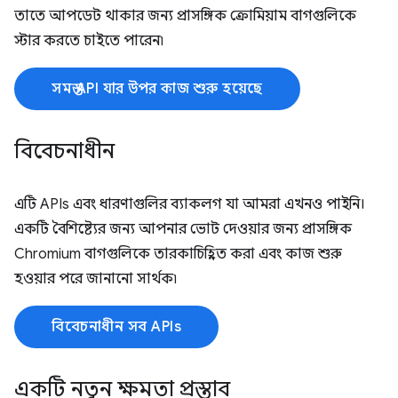
তাতে আপডেট থাকার জন্য প্রাসঙ্গিক ক্রোমিয়াম বাগগুলিকে
স্টার করতে চাইতে পারেন৷
সমস্ত API যার উপর কাজ শুরু হয়েছে
বিবেচনাধীন
এটি APIs এবং ধারণাগুলির ব্যাকলগ যা আমরা এখনও পাইনি।
একটি বৈশিষ্ট্যের জন্য আপনার ভোট দেওয়ার জন্য প্রাসঙ্গিক
Chromium বাগগুলিকে তারকাচিহ্নিত করা এবং কাজ শুরু
হওয়ার পরে জানানো সার্থক৷
বিবেচনাধীন সব APIs
একটি নতুন ক্ষমতা প্রস্তাব