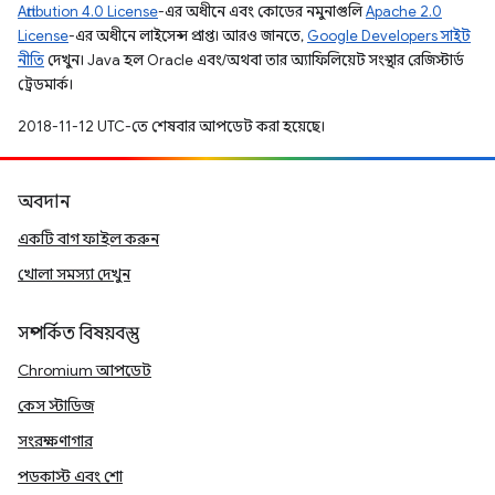
Attribution 4.0 License
-এর অধীনে এবং কোডের নমুনাগুলি
Apache 2.0
License
-এর অধীনে লাইসেন্স প্রাপ্ত। আরও জানতে,
Google Developers সাইট
নীতি
দেখুন। Java হল Oracle এবং/অথবা তার অ্যাফিলিয়েট সংস্থার রেজিস্টার্ড
ট্রেডমার্ক।
2018-11-12 UTC-তে শেষবার আপডেট করা হয়েছে।
অবদান
একটি বাগ ফাইল করুন
খোলা সমস্যা দেখুন
সম্পর্কিত বিষয়বস্তু
Chromium আপডেট
কেস স্টাডিজ
সংরক্ষণাগার
পডকাস্ট এবং শো