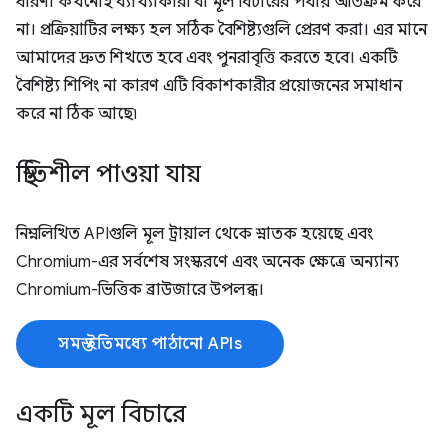
ধারণা কখনোই ব্যাখ্যাকারী বা মূল বিচারের পর্যায় অতিক্রম করে
না। প্রক্রিয়াটির লক্ষ্য হল সঠিক বৈশিষ্ট্যগুলি প্রেরণ করা। এর মানে
আমাদের দ্রুত শিখতে হবে এবং পুনরাবৃত্তি করতে হবে। একটি
বৈশিষ্ট্য শিপিং না কারণ এটি বিকাশকারীর প্রয়োজনের সমাধান
করে না ঠিক আছে৷
স্থিতিশীল পাওয়া যায়
নিম্নলিখিত APIগুলি মূল ট্রায়াল থেকে স্নাতক হয়েছে এবং
Chromium-এর সর্বশেষ সংস্করণে এবং অনেক ক্ষেত্রে অন্যান্য
Chromium-ভিত্তিক ব্রাউজারে উপলব্ধ।
সমস্ত ইতিমধ্যে পাঠানো APIs
একটি মূল বিচারে