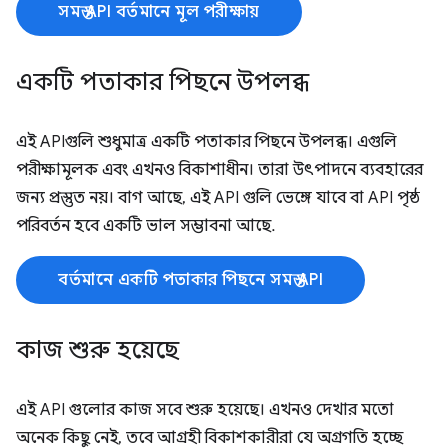
সমস্ত API বর্তমানে মূল পরীক্ষায়
একটি পতাকার পিছনে উপলব্ধ
এই APIগুলি শুধুমাত্র একটি পতাকার পিছনে উপলব্ধ। এগুলি
পরীক্ষামূলক এবং এখনও বিকাশাধীন। তারা উৎপাদনে ব্যবহারের
জন্য প্রস্তুত নয়। বাগ আছে, এই API গুলি ভেঙ্গে যাবে বা API পৃষ্ঠ
পরিবর্তন হবে একটি ভাল সম্ভাবনা আছে.
বর্তমানে একটি পতাকার পিছনে সমস্ত API
কাজ শুরু হয়েছে
এই API গুলোর কাজ সবে শুরু হয়েছে। এখনও দেখার মতো
অনেক কিছু নেই, তবে আগ্রহী বিকাশকারীরা যে অগ্রগতি হচ্ছে