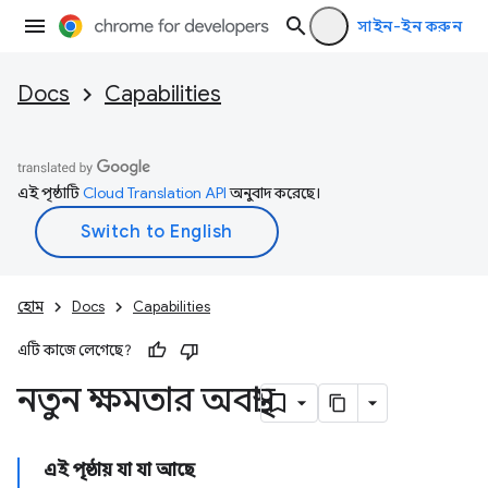
সাইন-ইন করুন
Docs
Capabilities
এই পৃষ্ঠাটি
Cloud Translation API
অনুবাদ করেছে।
হোম
Docs
Capabilities
এটি কাজে লেগেছে?
নতুন ক্ষমতার অবস্থা
এই পৃষ্ঠায় যা যা আছে