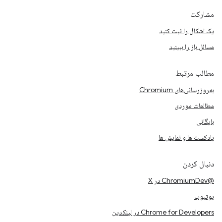
مشارکت
یک اشکال را ثبت کنید
مسائل باز را ببینید
مطالب مرتبط
به‌روزرسانی‌های Chromium
مطالعات موردی
بایگانی
پادکست ها و نمایش ها
دنبال کردن
@ChromiumDev در X
یوتیوب
Chrome for Developers در لینکدین