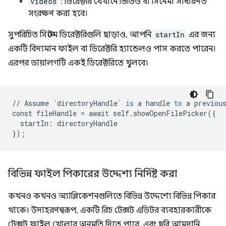
videos
: ডিরেক্টরি যেখানে ভিডিও বা সিনেমা সাধারণত
সংরক্ষণ করা হবে।
সুপরিচিত সিস্টেম ডিরেক্টরিগুলি ছাড়াও, আপনি
startIn
এর জন্য
একটি বিদ্যমান ফাইল বা ডিরেক্টরি হ্যান্ডেলও পাস করতে পারেন।
এরপর ডায়ালগটি একই ডিরেক্টরিতে খুলবে।
//
Assume
`directoryHandle`
is
a
handle
to
a
previou
const
fileHandle
=
await
self
.
showOpenFilePicker
(
{
startIn
:
directoryHandle
}
);
বিভিন্ন ফাইল পিকারের উদ্দেশ্য নির্দিষ্ট করা
কখনও কখনও অ্যাপ্লিকেশনগুলিতে বিভিন্ন উদ্দেশ্যে বিভিন্ন পিকার
থাকে। উদাহরণস্বরূপ, একটি রিচ টেক্সট এডিটর ব্যবহারকারীকে
টেক্সট ফাইল খোলার অনুমতি দিতে পারে, এবং ছবি আমদানি