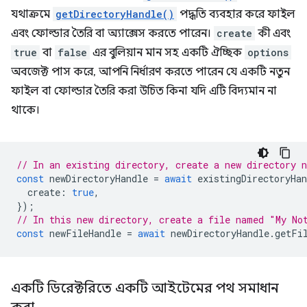
যথাক্রমে
getDirectoryHandle()
পদ্ধতি ব্যবহার করে ফাইল
এবং ফোল্ডার তৈরি বা অ্যাক্সেস করতে পারেন।
create
কী এবং
true
বা
false
এর বুলিয়ান মান সহ একটি ঐচ্ছিক
options
অবজেক্ট পাস করে, আপনি নির্ধারণ করতে পারেন যে একটি নতুন
ফাইল বা ফোল্ডার তৈরি করা উচিত কিনা যদি এটি বিদ্যমান না
থাকে।
// In an existing directory, create a new directory 
const
newDirectoryHandle
=
await
existingDirectoryHan
create
:
true
,
});
// In this new directory, create a file named "My No
const
newFileHandle
=
await
newDirectoryHandle
.
getFi
একটি ডিরেক্টরিতে একটি আইটেমের পথ সমাধান