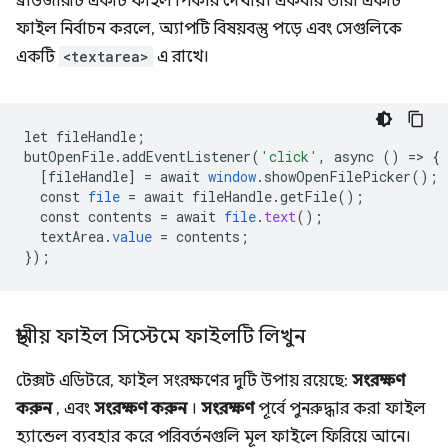
ব্রাউজারটি একটি ফাইল পিকার দেখায়। একবার তারা একটি
ফাইল নির্বাচন করলে, অ্যাপটি বিষয়বস্তু পড়ে এবং সেগুলিকে
একটি
<textarea>
এ রাখে।
let
fileHandle
;
butOpenFile
.
addEventListener
(
'click'
,
async
()
=
>
{
[
fileHandle
]
=
await
window
.
showOpenFilePicker
();
const
file
=
await
fileHandle
.
getFile
();
const
contents
=
await
file
.
text
();
textArea
.
value
=
contents
;
}
);
স্থানীয় ফাইল সিস্টেমে ফাইলটি লিখুন
টেক্সট এডিটরে, ফাইল সংরক্ষণের দুটি উপায় রয়েছে:
সংরক্ষণ
করুন
, এবং
সংরক্ষণ করুন
।
সংরক্ষণ
পূর্বে পুনরুদ্ধার করা ফাইল
হ্যান্ডেল ব্যবহার করে পরিবর্তনগুলি মূল ফাইলে ফিরিয়ে আনে।