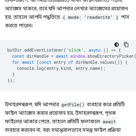
ডিফল্টরূপে, আপনার ডিরেক্টরিতে থাকা ফাইলগুলিতে পড়ার
অ্যাক্সেস থাকবে, তবে যদি আপনার লেখার অ্যাক্সেসের প্রয়োজন
হয়, তাহলে আপনি পদ্ধতিতে
{ mode: 'readwrite' }
পাস
করতে পারেন।
butDir
.
addEventListener
(
'click'
,
async
()
=
>
{
const
dirHandle
=
await
window
.
showDirectoryPicker
for
await
(
const
entry
of
dirHandle
.
values
())
{
console
.
log
(
entry
.
kind
,
entry
.
name
);
}
});
উদাহরণস্বরূপ, যদি আপনার
getFile()
ব্যবহার করে প্রতিটি
ফাইল অ্যাক্সেস করার প্রয়োজন হয়, উদাহরণস্বরূপ, পৃথক
ফাইলের আকার পেতে, তাহলে প্রতিটি ফলাফলে
await
ব্যবহার করবেন না, বরং সমান্তরালভাবে সমস্ত ফাইল প্রক্রিয়া