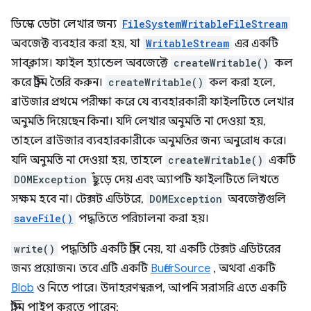
ডিস্কে ডেটা লেখার জন্য
FileSystemWritableFileStream
অবজেক্ট ব্যবহার করা হয়, যা
WritableStream
এর একটি
সাবক্লাস। ফাইল হ্যান্ডেল অবজেক্টে
createWritable()
কল
করে স্ট্রিম তৈরি করুন।
createWritable()
কল করা হলে,
ব্রাউজার প্রথমে পরীক্ষা করে যে ব্যবহারকারী ফাইলটিতে লেখার
অনুমতি দিয়েছেন কিনা। যদি লেখার অনুমতি না দেওয়া হয়,
তাহলে ব্রাউজার ব্যবহারকারীকে অনুমতির জন্য অনুরোধ করে।
যদি অনুমতি না দেওয়া হয়, তাহলে
createWritable()
একটি
DOMException
ছুঁড়ে দেয় এবং অ্যাপটি ফাইলটিতে লিখতে
সক্ষম হবে না। টেক্সট এডিটরে,
DOMException
অবজেক্টগুলি
saveFile()
পদ্ধতিতে পরিচালনা করা হয়।
write()
পদ্ধতিটি একটি স্ট্রিং নেয়, যা একটি টেক্সট এডিটরের
জন্য প্রয়োজন। তবে এটি একটি
BufferSource
, অথবা একটি
Blob
ও নিতে পারে। উদাহরণস্বরূপ, আপনি সরাসরি এতে একটি
স্ট্রিম পাইপ করতে পারেন: