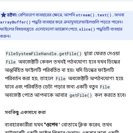
দ্রষ্টব্য:
বেশিরভাগ ব্যবহারের ক্ষেত্রে, আপনি
,
, অথবা
stream()
text()
পদ্ধতি ব্যবহার করে
ক্রমানুসারে
ফাইলগুলি পড়তে পারেন।
arrayBuffer()
ফাইলের বিষয়বস্তুতে
এলোমেলো অ্যাক্সেস
পেতে,
পদ্ধতিটি ব্যবহার
slice()
করুন।
FileSystemFileHandle.getFile()
দ্বারা ফেরত দেওয়া
File
অবজেক্টটি কেবল তখনই পঠনযোগ্য হবে যখন ডিস্কের
অন্তর্নিহিত ফাইলটি পরিবর্তিত না হয়। যদি ডিস্কের ফাইলটি
পরিবর্তন করা হয়, তাহলে
File
অবজেক্টটি অপঠনযোগ্য হয়ে
যাবে এবং পরিবর্তিত ডেটা পড়ার জন্য একটি নতুন
File
অবজেক্ট পেতে আপনাকে আবার
getFile()
কল করতে হবে।
সবকিছু একসাথে করা
ব্যবহারকারীরা যখন
"ওপেন
" বোতামে ক্লিক করেন, তখন