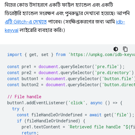
নিচের কোড উদাহরণে একটি ফাইল হ্যান্ডেল এবং একটি
ডিরেক্টরি হ্যান্ডেল সংরক্ষণ এবং পুনরুদ্ধার দেখানো হয়েছে। আপনি
এটি Glitch-এ দেখতে
পাবেন। (সংক্ষিপ্তকরণের জন্য আমি
idb-
keyval
লাইব্রেরি ব্যবহার করি।)
import
{
get
,
set
}
from
'https://unpkg.com/idb-keyv
const
pre1
=
document
.
querySelector
(
'pre.file'
);
const
pre2
=
document
.
querySelector
(
'pre.directory'
)
const
button1
=
document
.
querySelector
(
'button.file'
const
button2
=
document
.
querySelector
(
'button.direc
// File handle
button1
.
addEventListener
(
'click'
,
async
()
=
>
{
try
{
const
fileHandleOrUndefined
=
await
get
(
'file'
);
if
(
fileHandleOrUndefined
)
{
pre1
.
textContent
=
`Retrieved file handle "
${
f
return
;