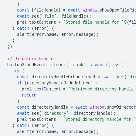
}
const
[
fileHandle
]
=
await
window
.
showOpenFilePi
await
set
(
'file'
,
fileHandle
);
pre1
.
textContent
=
`Stored file handle for "
${
fi
}
catch
(
error
)
{
alert
(
error
.
name
,
error
.
message
);
}
});
// Directory handle
button2
.
addEventListener
(
'click'
,
async
()
=
>
{
try
{
const
directoryHandleOrUndefined
=
await
get
(
'di
if
(
directoryHandleOrUndefined
)
{
pre2
.
textContent
=
`Retrieved directroy handle
return
;
}
const
directoryHandle
=
await
window
.
showDirecto
await
set
(
'directory'
,
directoryHandle
);
pre2
.
textContent
=
`Stored directory handle for 
}
catch
(
error
)
{
alert
(
error
.
name
,
error
.
message
);