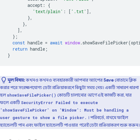
accept
:
{
'text/plain'
:
[
'.txt'
],
},
},
],
};
const
handle
=
await
window
.
showSaveFilePicker
(
opt
return
handle
;
}
মূল বিষয়:
কখনও কখনও ব্যবহারকারী আপনার অ্যাপের
Save
বোতামে ক্লিক
করার পরে সংরক্ষণযোগ্য ডেটা প্রক্রিয়াকরণে কিছুটা সময় নেয়। একটি সাধারণ ধারণা
হল
কোডটি চালানোর
আগে
এই কাজটি করা, যার
showSaveFilePicker()
ফলে একটি
SecurityError Failed to execute
'showSaveFilePicker' on 'Window': Must be handling a
। পরিবর্তে, প্রথমে ফাইল
user gesture to show a file picker.
হ্যান্ডেলটি পান এবং ফাইল হ্যান্ডেলটি পাওয়ার
পরেই
ডেটা প্রক্রিয়াকরণ শুরু করুন।