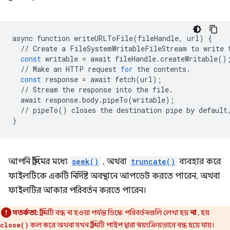
async
function
writeURLToFile
(
fileHandle
,
url
)
{
//
Create
a
FileSystemWritableFileStream
to
write
const
writable
=
await
fileHandle
.
createWritable
()
//
Make
an
HTTP
request
for
the
contents
.
const
response
=
await
fetch
(
url
);
//
Stream
the
response
into
the
file
.
await
response
.
body
.
pipeTo
(
writable
);
//
pipeTo
()
closes
the
destination
pipe
by
default
}
আপনি স্ট্রিমের মধ্যে
seek()
, অথবা
truncate()
ব্যবহার করে
ফাইলটিকে একটি নির্দিষ্ট অবস্থানে আপডেট করতে পারেন, অথবা
ফাইলটির আকার পরিবর্তন করতে পারেন।
সতর্কতা:
স্ট্রিমটি বন্ধ না হওয়া পর্যন্ত ডিস্কে পরিবর্তনগুলি লেখা হয়
না
, হয়
কল করে অথবা যখন স্ট্রিমটি পাইপ দ্বারা স্বয়ংক্রিয়ভাবে বন্ধ হয়ে যায়।
close()