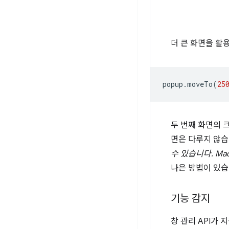
더 큰 화면을 
popup
.
moveTo
(
25
두 번째 화면의 
면은 다루지 않습
수
있습니다
. M
나은 방법이 있습니
기능 감지
창 관리 API가