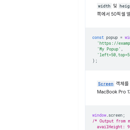
width
및
heig
쪽에서 50픽셀 
const
popup
=
wi
'https://exam
'My Popup'
,
'left=50,top=5
);
Screen
객체를
MacBook Pro
window
.
screen
;
/* Output from 
  availHeight: 9