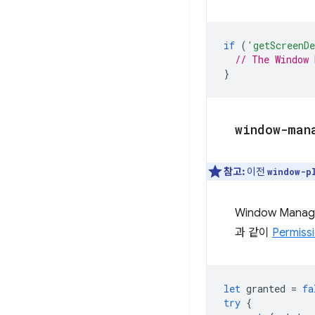
if
(
'getScreenD
// The Window 
}
window-man
참고:
이전
window-p
Window Man
과 같이
Permiss
let
granted
=
fa
try
{