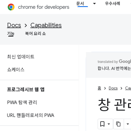
문서
우수사례
Docs
Capabilities
기능
복어 요리 쇼
최신 업데이트
합니다. AI 번역에
쇼케이스
홈
Docs
Cap
프로그레시브 웹 앱
창 관
PWA 탐색 관리
URL 핸들러로서의 PWA