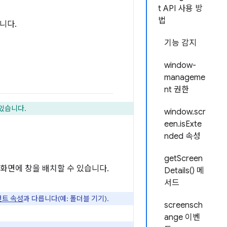
t API 사용 방
법
니다.
기능 감지
window-
manageme
nt 권한
 있습니다.
window.scr
een.isExte
nded 속성
getScreen
정 화면에 창을 배치할 수 있습니다.
Details() 메
서드
먼트 속성
과 다릅니다(예: 폴더블 기기).
screensch
ange 이벤