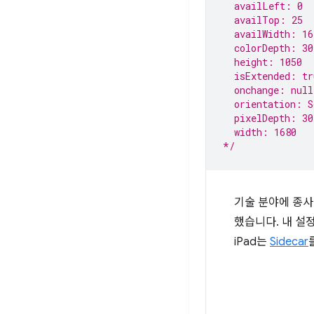
  availLeft: 0
  availTop: 25
  availWidth: 16
  colorDepth: 30
  height: 1050
  isExtended: tr
  onchange: null
  orientation: S
  pixelDepth: 30
  width: 1680
*/
기술 분야에 종사
했습니다. 내 설
iPad는
Sidecar