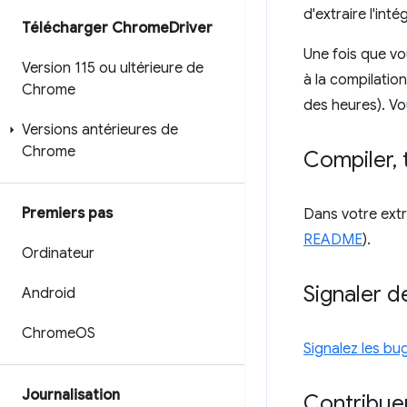
d'extraire l'in
Télécharger Chrome
Driver
Une fois que vo
Version 115 ou ultérieure de
à la compilatio
Chrome
des heures). V
Versions antérieures de
Chrome
Compiler
,
Premiers pas
Dans votre ext
README
).
Ordinateur
Signaler 
Android
Chrome
OS
Signalez les bu
Journalisation
Contribue