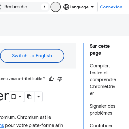
/
Connexion
Sur cette
page
Compiler,
tester et
enu vous a-t-il été utile ?
comprendre
ChromeDriv
er
er
Signaler des
problèmes
romium. Chromium est le
ons
pour votre plate-forme afin
Contribuer