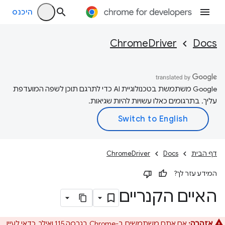
היכנס
ChromeDriver
Docs
‫Google משתמשת בטכנולוגיית AI כדי לתרגם תוכן לשפה המועדפת
עליך. בתרגומים כאלו עשויות להיות שגיאות.
דף הבית
Docs
ChromeDriver
המידע עזר לך?
האיים הקנריים
אזהרה:
אם אתם משתמשים ב-Chrome בגרסה 115 ואילך, כדאי לעיין