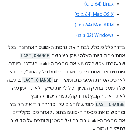
Linux‏ (64 ביט)
Mac OS X‏ (64 ביט)
Mac ARM‏ (64 ביט)
Windows‏ (32 ביט)
בדרך כלל מומלץ לבחור את גרסת ה-build האחרונה. בכל
אחת מהתיקיות האלה יש קובץ בשם
LAST_CHANGE
,
שבעזרתו אפשר למצוא את מספר ה-build העדכני ביותר.
פותחים את אחת מהגרסאות ה-build של Canary, בהתאם
לארכיטקטורת המערכת, ומקלידים
LAST_CHANGE
בתיבה
של המסנן בחלק העליון. יכול להיות שייקח לאתר זמן מה
לאתר את הקובץ (עד דקה). כשהקישור לקובץ
LAST_CHANGE
מופיע, לוחצים עליו כדי להוריד את הקובץ
ומחפשים את מספר ה-build בתוכו. לאחר מכן מקלידים
את מספר ה-build בתיבה של המסנן ולוחצים על הקישור
לתיקייה שמופיע.