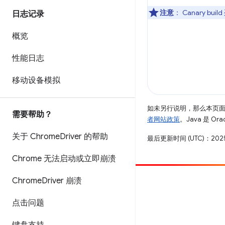
注意
：
Canary bui
日志记录
概览
性能日志
移动设备模拟
如未另行说明，那么本页
需要帮助？
者网站政策
。Java 是 O
关于 Chrome
Driver 的帮助
最后更新时间 (UTC)：2025
Chrome 无法启动或立即崩溃
Chrome
Driver 崩溃
参与
提交 bug
点击问题
查看未处理完毕的问题