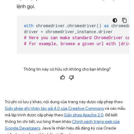
lệnh gọi.
with
chromedriver
.
chromedriver
()
as
chromedri
driver
=
chromedriver_instance
.
driver
# Here you can make standard ChromeDriver cal
# For example, browse a given url with |drive
Thông tin này có hữu ích không cho bạn không?
Trừ phi có lưu ý khác, nội dung của trang này được cấp phép theo
Giấy phép ghi nhận tác giả 4.0 của Creative Commons
và các mẫu
mã lập trình được cấp phép theo
Giấy phép Apache 2.0
. Để biết
thông tin chi tiết, vui lòng tham khảo
Chính sách trang web của
Google Developers
. Java là nhãn hiệu đã đăng ký của Oracle