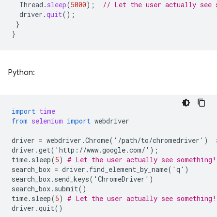
Thread
.
sleep
(
5000
);
// Let the user actually see 
driver
.
quit
();
}
}
Python:
import
time
from
selenium
import
webdriver
driver
=
webdriver
.
Chrome
(
'
/
path
/
to
/
chromedriver
'
)
driver
.
get
(
'
http
:
//
www
.
google
.
com
/
'
);
time
.
sleep
(
5
)
# Let the user actually see something!
search_box
=
driver
.
find_element_by_name
(
'
q
'
)
search_box
.
send_keys
(
'
ChromeDriver
'
)
search_box
.
submit
()
time
.
sleep
(
5
)
# Let the user actually see something!
driver
.
quit
()