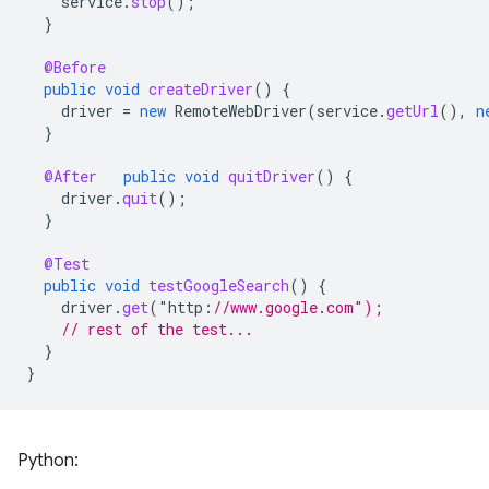
service
.
stop
();
}
@Before
public
void
createDriver
()
{
driver
=
new
RemoteWebDriver
(
service
.
getUrl
(),
n
}
@After
public
void
quitDriver
()
{
driver
.
quit
();
}
@Test
public
void
testGoogleSearch
()
{
driver
.
get
(
"
http
:
//www.google.com");
// rest of the test...
}
}
Python: