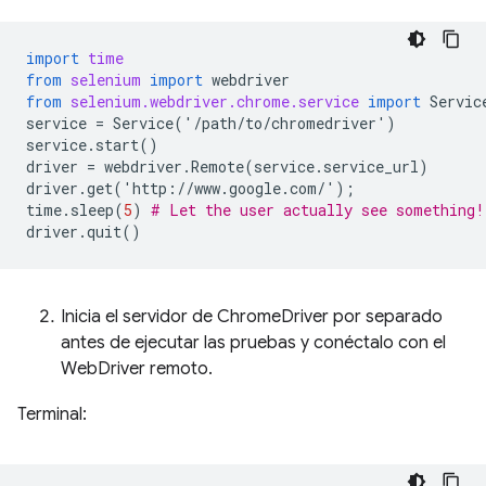
import
time
from
selenium
import
webdriver
from
selenium.webdriver.chrome.service
import
Servic
service
=
Service
(
'
/
path
/
to
/
chromedriver
'
)
service
.
start
()
driver
=
webdriver
.
Remote
(
service
.
service_url
)
driver
.
get
(
'
http
:
//
www
.
google
.
com
/
'
);
time
.
sleep
(
5
)
# Let the user actually see something!
driver
.
quit
()
Inicia el servidor de ChromeDriver por separado
antes de ejecutar las pruebas y conéctalo con el
WebDriver remoto.
Terminal: