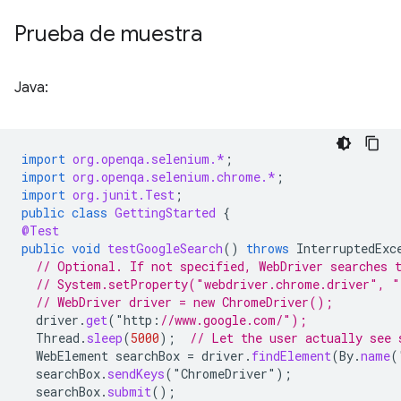
Prueba de muestra
Java:
import
org.openqa.selenium.*
;
import
org.openqa.selenium.chrome.*
;
import
org.junit.Test
;
public
class
GettingStarted
{
@Test
public
void
testGoogleSearch
()
throws
InterruptedExc
// Optional. If not specified, WebDriver searches 
// System.setProperty("webdriver.chrome.driver", "
// WebDriver driver = new ChromeDriver();
driver
.
get
(
"
http
:
//www.google.com/"); 
Thread
.
sleep
(
5000
);
// Let the user actually see 
WebElement
searchBox
=
driver
.
findElement
(
By
.
name
(
searchBox
.
sendKeys
(
"
ChromeDriver
"
);
searchBox
.
submit
();