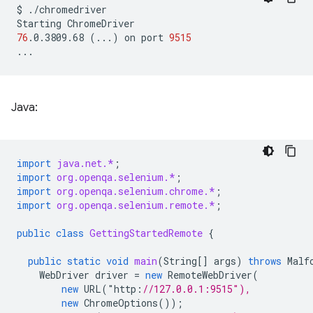
$
./chromedriver

Starting
76
.0.3809.68
(
...
)
on
port
9515
Java:
import
java.net.*
;
import
org.openqa.selenium.*
;
import
org.openqa.selenium.chrome.*
;
import
org.openqa.selenium.remote.*
;
public
class
GettingStartedRemote
{
public
static
void
main
(
String
[]
args
)
throws
Malf
WebDriver
driver
=
new
RemoteWebDriver
(
new
URL
(
"
http
:
//127.0.0.1:9515"),
new
ChromeOptions
());