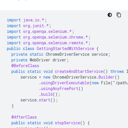
import
java.io.*
;
import
org.junit.*
;
import
org.openqa.selenium.*
;
import
org.openqa.selenium.chrome.*
;
import
org.openqa.selenium.remote.*
;
public
class
GettingStartedWithService
{
private
static
ChromeDriverService
service
;
private
WebDriver
driver
;
@BeforeClass
public
static
void
createAndStartService
()
throws
service
=
new
ChromeDriverService
.
Builder
()
.
usingDriverExecutable
(
new
File
(
"
/
path
.
usingAnyFreePort
()
.
build
();
service
.
start
();
}
@AfterClass
public
static
void
stopService
()
{