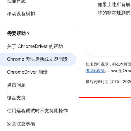
性能日志
如果上述所有解
殊的非常规测试环
移动设备模拟
需要帮助？
关于 Chrome
Driver 的帮助
Chrome 无法启动或立即崩溃
如未另行说明，那么本页
者网站政策
。Java 是 O
Chrome
Driver 崩溃
最后更新时间 (UTC)：2025
点击问题
键盘支持
参与
使用远程调试时不支持此操作
提交 bug
安全注意事项
查看未处理完毕的问题