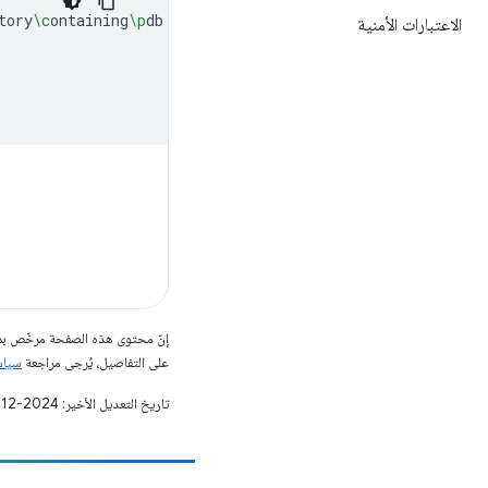
tory
\c
ontaining
\p
db

الاعتبارات الأمنية
إنّ محتوى هذه الصفحة مرخّص 
على التفاصيل، يُرجى مراجعة
سياسات مو
تاريخ التعديل الأخير: 2024-12-17 (حسب التوقيت العالمي المتفَّق عليه)