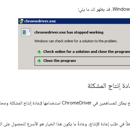
دة إنتاج المشكلة
أنشئ حالة إعادة إنتاج يمكن للمساهمين في ChromeDriver استخدامها
خطأ في طلب إعادة الإنتاج. وعادةً ما يكون هذا الخيار هو الأسرع للحصول على ال