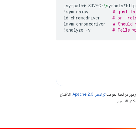
.sympath+
SRV*C:
\s
ymbols*http
!sym
noisy
# just to
ld
chromedriver
# or !rel
lmvm
chromedriver
# Should 
!analyze
-v
# Tells w
الرموز مرخّصة بموجب
ترخيص Apache 2.0‏
. للاطّلاع