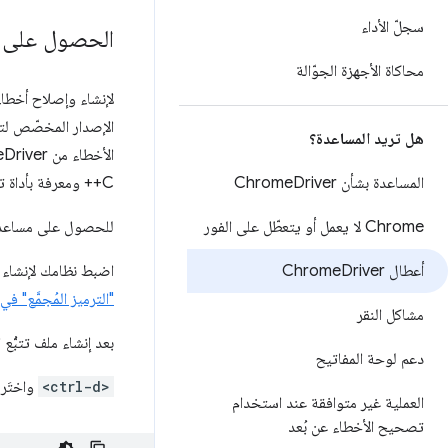
سجلّ الأداء
الحصول على ملف تتب
محاكاة الأجهزة الجوّالة
هل تريد المساعدة؟
المساعدة بشأن Chrome
Driver
C++ ومعرفة بأداة تصحيح أخطاء النظام.
Chrome لا يعمل أو يتعطّل على الفور
للحصول على مساعدة،
أعطال Chrome
Driver
اضبط نظامك لإنشاء ملف dump كامل عند حدوث عطل. للحصول على المساعدة، يُرجى الاطّلاع على 
"الترميز المُجمَّع" 
مشاكل النقر
بعد إنشاء ملف تتبُّع الأعطال،
دعم لوحة المفاتيح
<ctrl-d>
واختَر 
العملية غير متوافقة عند استخدام
تصحيح الأخطاء عن بُعد