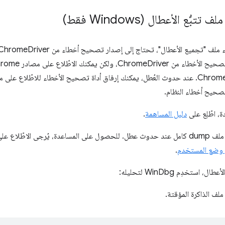
ُّع الأعطال (Windows فقط)
الأخطاء من ChromeDriver. عند حدوث العُطل، يمكنك إرفاق أداة تصحيح الأخطاء للاطّ
 اطّلِع على
دليل المساهمة
.
مقالة Microsoft بعنوان
في وضع المستخدم
.
 استخدِم WinDbg لتحليله:
ملف الذاكرة المؤقتة.