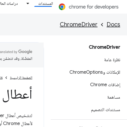
المستندات
دراسات الحال
ChromeDriver
Docs
Chrome
Driver
المفضّلة، وقد تتضمّن ب
نظرة عامة
الإمكانات وChrome
Options
الصفحة الرئيسية
cs
إضافات Chrome
أعطال Chrome
مساهمة
مستندات التصميم
لأعطال Chrome أو إغلاقه.