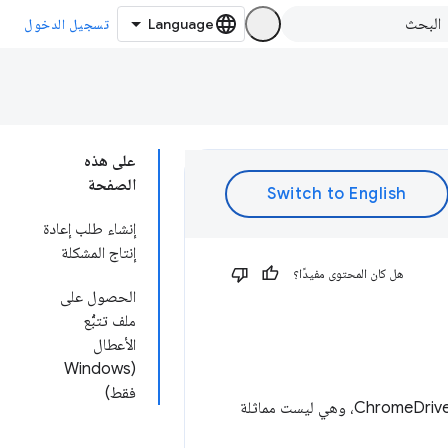
تسجيل الدخول
على هذه
الصفحة
إنشاء طلب إعادة
إنتاج المشكلة
هل كان المحتوى مفيدًا؟
الحصول على
ملف تتبُّع
الأعطال
(Windows
فقط)
لتشخيص أعطال ChromeDriver وإصلاحها، لديك بعض الخيارات. لا ينطبق ذلك إلا على أعطال ChromeDriver، وهي ليست مماثلة