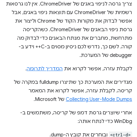
צריך גרסה לניפוי באגים של ChromeDriver. אין לנו גרסאות
רשמיות של ChromeDriver עם תוצאות ניפוי באגים, אבל
אפשר לבדוק את מקורות הקוד של Chrome וליצור את
גרסת ניפוי הבאגים של ChromeDriver. כשהקריסה
מתרחשת, מחברים את מנתח הבאגים כדי לבדוק מה
קורה. לשם כך, נדרש לכם ניסיון מסוים ב-C++ וידע ב-
debugger של המערכת.
לקבלת עזרה, אפשר לקרוא את
המדריך לתרומה
.
מגדירים את המערכת כך שתיצרו fulldump במקרה של
קריסה. לקבלת עזרה, אפשר לקרוא את המאמר
Collecting User-Mode Dumps
של Microsoft.
אחרי שיוצרים גרסת דמפ של קריסה, משתמשים ב-
WinDbg כדי לנתח אותה:
<ctrl-d>
ובוחרים את קובץ ה-dump.