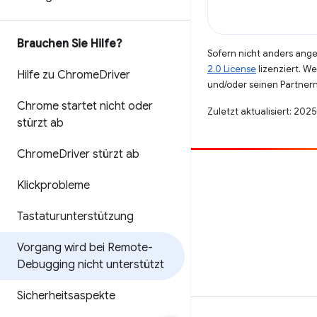
Brauchen Sie Hilfe?
Sofern nicht anders angeg
2.0 License
lizenziert. W
Hilfe zu Chrome
Driver
und/oder seinen Partnern
Chrome startet nicht oder
Zuletzt aktualisiert: 202
stürzt ab
Chrome
Driver stürzt ab
Beitragen
Klickprobleme
Fehler melden
Tastaturunterstützung
Offene Fragen ansehen
Vorgang wird bei Remote-
Debugging nicht unterstützt
Sicherheitsaspekte