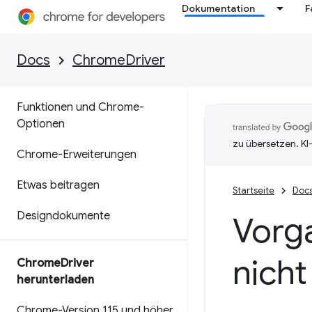
Dokumentation
F
ChromeDriver
Docs
ChromeDriver
Übersicht
Funktionen und Chrome-
Optionen
zu übersetzen. KI
Chrome-Erweiterungen
Etwas beitragen
Startseite
Doc
Designdokumente
Vorg
nicht
Chrome
Driver
herunterladen
Chrome-Version 115 und höher