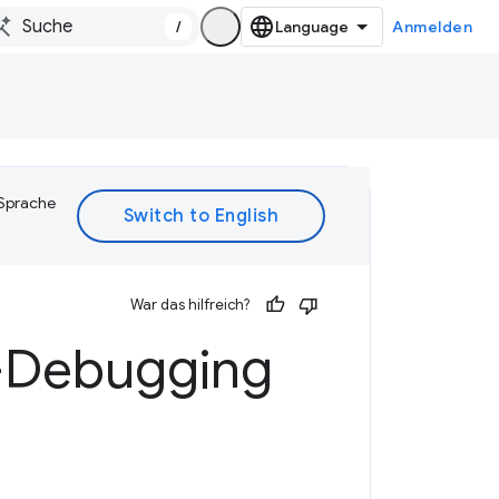
/
Anmelden
 Sprache
War das hilfreich?
e-Debugging