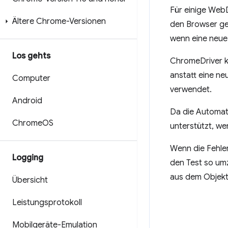
Für einige Web
Ältere Chrome-Versionen
den Browser ge
wenn eine neue
Los gehts
ChromeDriver k
anstatt eine ne
Computer
verwendet.
Android
Da die Automati
Chrome
OS
unterstützt, w
Wenn die Fehle
Logging
den Test so um
aus dem Objekt 
Übersicht
Leistungsprotokoll
Mobilgeräte-Emulation