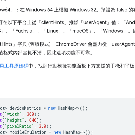
w64」：在 Windows 64 上模擬 Windows 32。預設為 false
er 可在以下平台上從「clientHints」推斷「userAgent」值：「An
 OS」、「Fuchsia」、「Linux」、「macOS」、「Window
tHints」字典 (舊版模式)，ChromeDriver 會盡力從「userAgen
nt」值格式內部含糊不清，因此這項功能不可靠。
員工具原始碼
中，找到行動模擬功能面板下方支援的手機和平板
ct
>
deviceMetrics
=
new
HashMap
<>
();
t
(
"width"
,
360
);
t
(
"height"
,
640
);
t
(
"pixelRatio"
,
3.0
);
ct
>
mobileEmulation
=
new
HashMap
<>
();