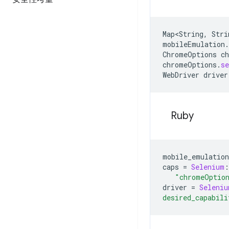
Map<String
,
Stri
mobileEmulation
.
ChromeOptions
c
chromeOptions
.
s
WebDriver
driver
Ruby
mobile_emulation
caps
=
Selenium
:
"chromeOptio
driver
=
Seleniu
desired_capabili