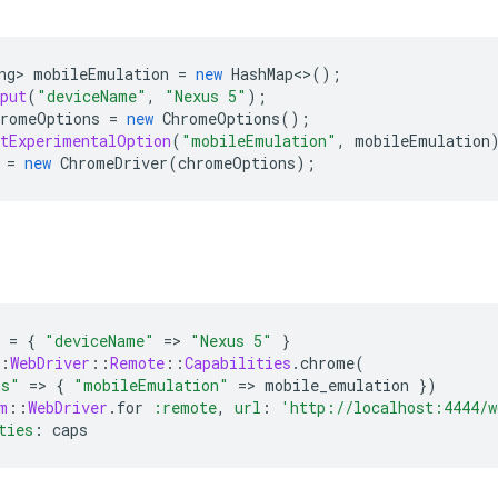
ng
>
mobileEmulation
=
new
HashMap
<>
();
put
(
"deviceName"
,
"Nexus 5"
);
hromeOptions
=
new
ChromeOptions
();
etExperimentalOption
(
"mobileEmulation"
,
mobileEmulation
=
new
ChromeDriver
(
chromeOptions
);
=
{
"deviceName"
=
>
"Nexus 5"
}
:
WebDriver
::
Remote
::
Capabilities
.
chrome
(
ns"
=
>
{
"mobileEmulation"
=
>
mobile_emulation
})
m
::
WebDriver
.
for
:remote
,
url
:
'http://localhost:4444/w
ties
:
caps