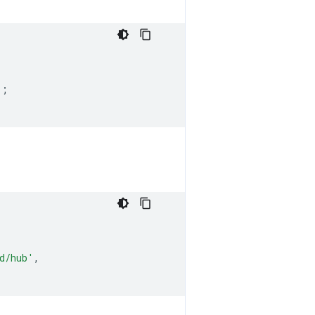
);
d/hub'
,