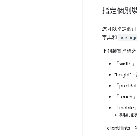
指定個別
您可以指定個別屬
字典和
userAg
下列裝置指標必須在
「widt
"heigh
「pixel
「touc
「mobi
可視區域等
「clientHi