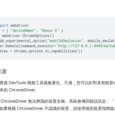
mport
webdriver
=
{
"deviceName"
:
"Nexus 5"
}
webdriver
.
ChromeOptions
()
dd_experimental_option
(
"mobileEmulation"
,
mobile_emulat
er
.
Remote
(
command_executor
=
'http://127.0.0.1:4444/wd/hu
ties
=
chrome_options
.
to_capabilities
())
來源
過 DevTools 模擬工具面板產生。不過，您可以針對具有較新或
 ChromeDriver。
ChromeDriver 無法辨識的裝置名稱，系統會傳回錯誤訊息：「
要模擬 ChromeDriver 不認識的裝置，請使用個別裝置指