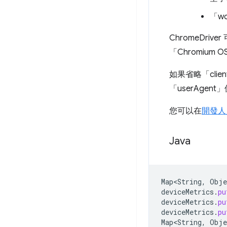
「wo
ChromeDriv
「Chromium
如果省略「clien
「userAge
您可以在
開發人
Java
Map<String
,
Obje
deviceMetrics
.
pu
deviceMetrics
.
pu
deviceMetrics
.
pu
Map<String
,
Obje