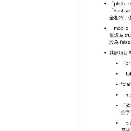
「platf
「Fuchs
全相符，
「mobi
值設為 tr
設為 fa
其餘項目
「b
「f
"pl
「m
「架
空字
「b
空字