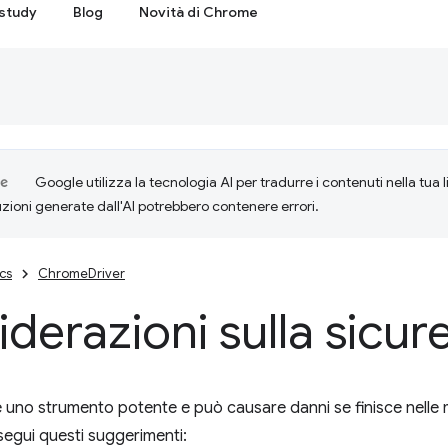
study
Blog
Novità di Chrome
Google utilizza la tecnologia AI per tradurre i contenuti nella tua 
uzioni generate dall'AI potrebbero contenere errori.
cs
ChromeDriver
derazioni sulla sicur
uno strumento potente e può causare danni se finisce nelle m
egui questi suggerimenti: