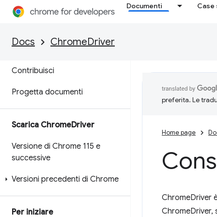
Documenti
Case 
Panoramica
Funzionalità e ChromeOptions
Docs
ChromeDriver
Estensioni di Chrome
Contribuisci
Progetta documenti
preferita. Le trad
Scarica Chrome
Driver
Home page
Do
Versione di Chrome 115 e
Consi
successive
Versioni precedenti di Chrome
ChromeDriver è 
ChromeDriver, s
Per iniziare