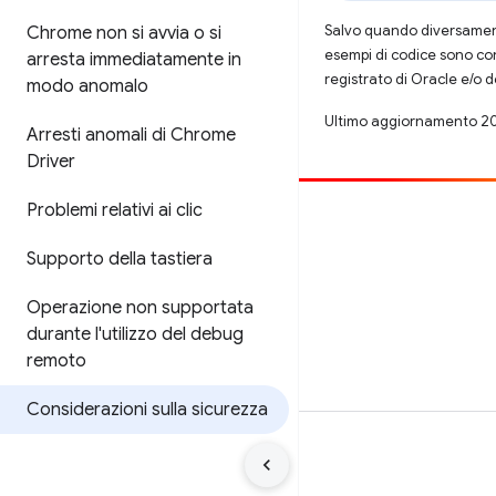
Salvo quando diversamente
Chrome non si avvia o si
esempi di codice sono con
arresta immediatamente in
registrato di Oracle e/o d
modo anomalo
Ultimo aggiornamento 2
Arresti anomali di Chrome
Driver
Problemi relativi ai clic
Contribuisci
Supporto della tastiera
Segnala un bug
Visualizza i problemi aperti
Operazione non supportata
durante l'utilizzo del debug
remoto
Considerazioni sulla sicurezza
Termini
Privacy
Manage cookies