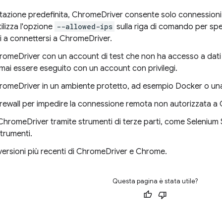
azione predefinita, ChromeDriver consente solo connessioni lo
ilizza l'opzione
--allowed-ips
sulla riga di comando per speci
i a connettersi a ChromeDriver.
omeDriver con un account di test che non ha accesso a dati di
mai essere eseguito con un account con privilegi.
romeDriver in un ambiente protetto, ad esempio Docker o una
l firewall per impedire la connessione remota non autorizzata 
i ChromeDriver tramite strumenti di terze parti, come Selenium 
strumenti.
e versioni più recenti di ChromeDriver e Chrome.
Questa pagina è stata utile?