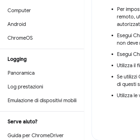
Per impost
Computer
remoto, ut
Android
autorizzat
Esegui Chr
Chrome
OS
non deve 
Esegui Ch
Logging
Utilizza i
Panoramica
Se utilizz
di questi 
Log prestazioni
Utilizza l
Emulazione di dispositivi mobili
Serve aiuto?
Guida per Chrome
Driver