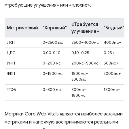
«требующие улучшения» или «плохие».
«Требуется
Метрический
"Хороший"
"Бедный"
улучшение»
ЛКП
0–2500 мс
2500–4000мс
4000мс+
ЦЛС
0,00-0,10
0,10–0,25
0.25+
ИНП
0–200 мс
200мс–500мс
500мс+
ФКП
0–1800 мс
1800мс–
3000мс+
3000мс
ТТФБ
0–800 мс
800мс–
1800мс+
1800мс
Метрики Core Web Vitals являются наиболее важными
метриками и напрямую воспринимаются реальными