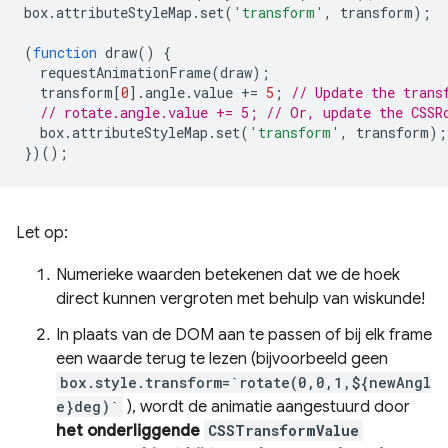
box
.
attributeStyleMap
.
set
(
'transform'
,
transform
);
(
function
draw
()
{
requestAnimationFrame
(
draw
);
transform
[
0
].
angle
.
value
+=
5
;
// Update the trans
// rotate.angle.value += 5; // Or, update the CSSR
box
.
attributeStyleMap
.
set
(
'transform'
,
transform
);
})();
Let op:
Numerieke waarden betekenen dat we de hoek
direct kunnen vergroten met behulp van wiskunde!
In plaats van de DOM aan te passen of bij elk frame
een waarde terug te lezen (bijvoorbeeld geen
box.style.transform=`rotate(0,0,1,${newAngl
e}deg)`
), wordt de animatie aangestuurd door
het onderliggende
CSSTransformValue