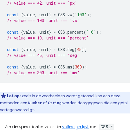
// value === 42, unit === 'px'
const
{
value
,
unit
}
=
CSS
.
vw
(
'100'
);
// value === 100, unit === 'vw'
const
{
value
,
unit
}
=
CSS
.
percent
(
'10'
);
// value === 10, unit === 'percent'
const
{
value
,
unit
}
=
CSS
.
deg
(
45
);
// value === 45, unit === 'deg'
const
{
value
,
unit
}
=
CSS
.
ms
(
300
);
// value === 300, unit === 'ms'
Let op:
zoals in de voorbeelden wordt getoond, kan aan deze
methoden een
of
worden doorgegeven die een getal
Number
String
vertegenwoordigt.
Zie de specificatie voor de
volledige lijst
met
CSS.*