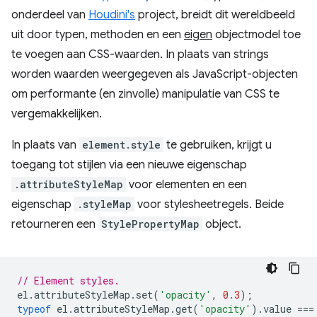
onderdeel van
Houdini's
project, breidt dit wereldbeeld
uit door typen, methoden en een
eigen
objectmodel toe
te voegen aan CSS-waarden. In plaats van strings
worden waarden weergegeven als JavaScript-objecten
om performante (en zinvolle) manipulatie van CSS te
vergemakkelijken.
In plaats van
element.style
te gebruiken, krijgt u
toegang tot stijlen via een nieuwe eigenschap
.attributeStyleMap
voor elementen en een
eigenschap
.styleMap
voor stylesheetregels. Beide
retourneren een
StylePropertyMap
object.
// Element styles.
el
.
attributeStyleMap
.
set
(
'opacity'
,
0.3
);
typeof
el
.
attributeStyleMap
.
get
(
'opacity'
).
value
===