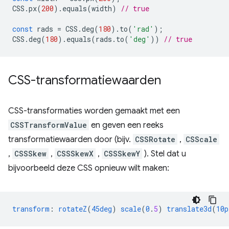
CSS
.
px
(
200
).
equals
(
width
)
// true
const
rads
=
CSS
.
deg
(
180
).
to
(
'rad'
);
CSS
.
deg
(
180
).
equals
(
rads
.
to
(
'deg'
))
// true
CSS-transformatiewaarden
CSS-transformaties worden gemaakt met een
CSSTransformValue
en geven een reeks
transformatiewaarden door (bijv.
CSSRotate
,
CSScale
,
CSSSkew
,
CSSSkewX
,
CSSSkewY
). Stel dat u
bijvoorbeeld deze CSS opnieuw wilt maken:
transform
:
rotateZ
(
45deg
)
scale
(
0
.
5
)
translate3d
(
10p