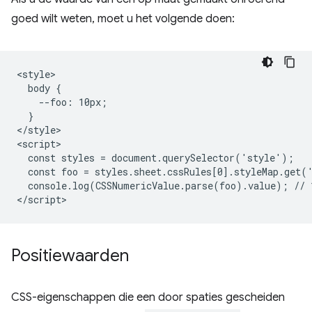
goed wilt weten, moet u het volgende doen:
<style>

  body {

    --foo: 10px;

  }

</style>

<script>

  const styles = document.querySelector('style');

  const foo = styles.sheet.cssRules[0].styleMap.get('
  console.log(CSSNumericValue.parse(foo).value); // 1
Positiewaarden
CSS-eigenschappen die een door spaties gescheiden