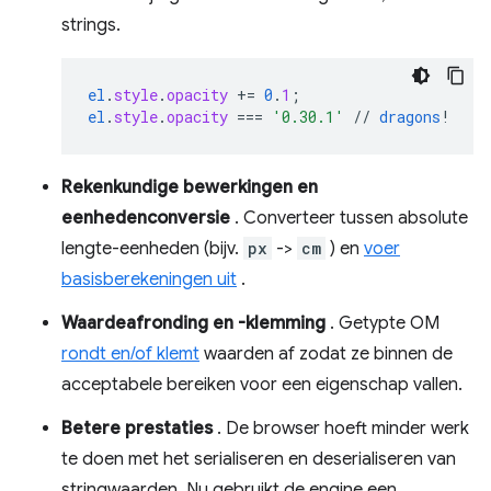
strings.
el
.
style
.
opacity
+=
0
.
1
;
el
.
style
.
opacity
===
'0.30.1'
//
dragons
!
Rekenkundige bewerkingen en
eenhedenconversie
. Converteer tussen absolute
lengte-eenheden (bijv.
px
->
cm
) en
voer
basisberekeningen uit
.
Waardeafronding en -klemming
. Getypte OM
rondt en/of klemt
waarden af ​​zodat ze binnen de
acceptabele bereiken voor een eigenschap vallen.
Betere prestaties
. De browser hoeft minder werk
te doen met het serialiseren en deserialiseren van
stringwaarden. Nu gebruikt de engine een