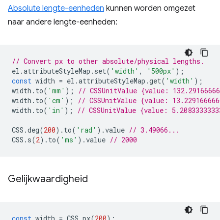
Absolute lengte-eenheden
kunnen worden omgezet
naar andere lengte-eenheden:
// Convert px to other absolute/physical lengths.
el
.
attributeStyleMap
.
set
(
'width'
,
'500px'
);
const
width
=
el
.
attributeStyleMap
.
get
(
'width'
);
width
.
to
(
'mm'
);
// CSSUnitValue {value: 132.2916666
width
.
to
(
'cm'
);
// CSSUnitValue {value: 13.22916666
width
.
to
(
'in'
);
// CSSUnitValue {value: 5.2083333333
CSS
.
deg
(
200
).
to
(
'rad'
).
value
// 3.49066...
CSS
.
s
(
2
).
to
(
'ms'
).
value
// 2000
Gelijkwaardigheid
const
width
=
CSS
.
px
(
200
);