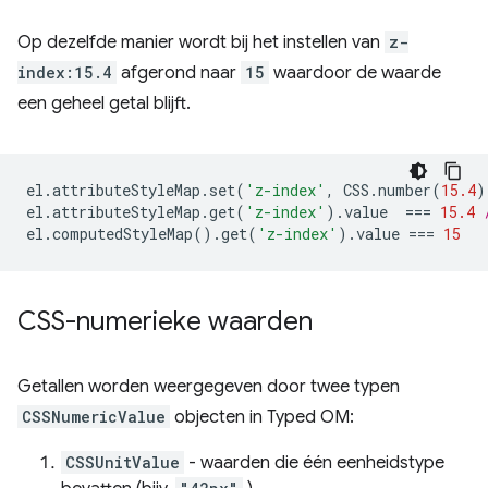
Op dezelfde manier wordt bij het instellen van
z-
index:15.4
afgerond naar
15
waardoor de waarde
een geheel getal blijft.
el
.
attributeStyleMap
.
set
(
'z-index'
,
CSS
.
number
(
15.4
)
el
.
attributeStyleMap
.
get
(
'z-index'
).
value
===
15.4
el
.
computedStyleMap
().
get
(
'z-index'
).
value
===
15
CSS-numerieke waarden
Getallen worden weergegeven door twee typen
CSSNumericValue
objecten in Typed OM:
CSSUnitValue
- waarden die één eenheidstype