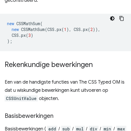
geconstrueerd:
new
CSSMathSum
(
new
CSSMathSum
(
CSS
.
px
(
1
),
CSS
.
px
(
2
)),
CSS
.
px
(
3
)
);
Rekenkundige bewerkingen
Een van de handigste functies van The CSS Typed OM is
dat u wiskundige bewerkingen kunt uitvoeren op
CSSUnitValue
objecten.
Basisbewerkingen
Basisbewerkingen (
add
/
sub
/
mul
/
div
/
min
/
max