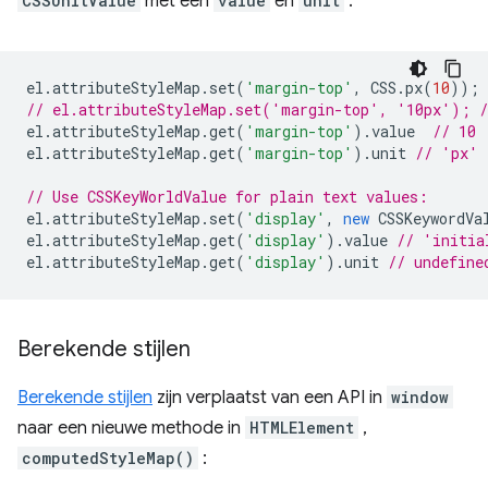
CSSUnitValue
met een
value
en
unit
:
el
.
attributeStyleMap
.
set
(
'margin-top'
,
CSS
.
px
(
10
));
// el.attributeStyleMap.set('margin-top', '10px'); /
el
.
attributeStyleMap
.
get
(
'margin-top'
).
value
// 10
el
.
attributeStyleMap
.
get
(
'margin-top'
).
unit
// 'px'
// Use CSSKeyWorldValue for plain text values:
el
.
attributeStyleMap
.
set
(
'display'
,
new
CSSKeywordVa
el
.
attributeStyleMap
.
get
(
'display'
).
value
// 'initia
el
.
attributeStyleMap
.
get
(
'display'
).
unit
// undefine
Berekende stijlen
Berekende stijlen
zijn verplaatst van een API in
window
naar een nieuwe methode in
HTMLElement
,
computedStyleMap()
: