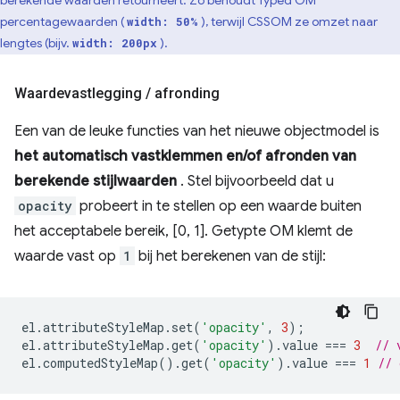
berekende waarden retourneert. Zo behoudt Typed OM
percentagewaarden (
), terwijl CSSOM ze omzet naar
width: 50%
lengtes (bijv.
).
width: 200px
Waardevastlegging
/
afronding
Een van de leuke functies van het nieuwe objectmodel is
het automatisch vastklemmen en/of afronden van
berekende stijlwaarden
. Stel bijvoorbeeld dat u
opacity
probeert in te stellen op een waarde buiten
het acceptabele bereik, [0, 1]. Getypte OM klemt de
waarde vast op
1
bij het berekenen van de stijl:
el
.
attributeStyleMap
.
set
(
'opacity'
,
3
);
el
.
attributeStyleMap
.
get
(
'opacity'
).
value
===
3
// 
el
.
computedStyleMap
().
get
(
'opacity'
).
value
===
1
// 