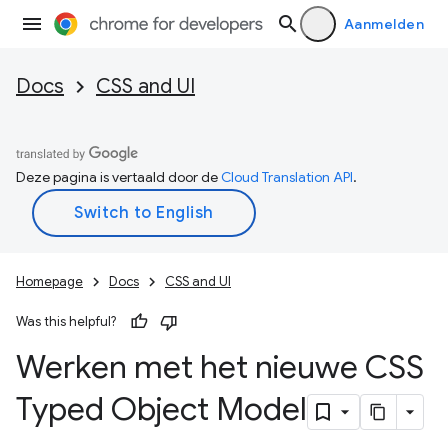
Aanmelden
Docs
CSS and UI
Deze pagina is vertaald door de
Cloud Translation API
.
Homepage
Docs
CSS and UI
Was this helpful?
Werken met het nieuwe CSS
Typed Object Model