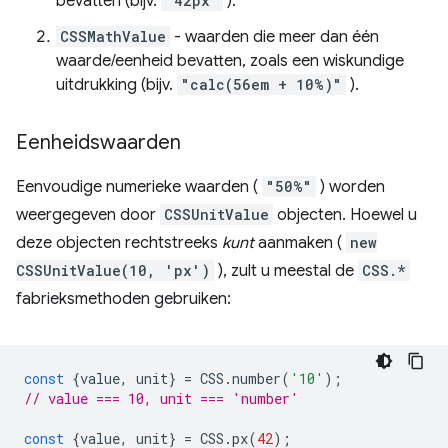
bevatten (bijv.
"42px"
).
CSSMathValue
- waarden die meer dan één
waarde/eenheid bevatten, zoals een wiskundige
uitdrukking (bijv.
"calc(56em + 10%)"
).
Eenheidswaarden
Eenvoudige numerieke waarden (
"50%"
) worden
weergegeven door
CSSUnitValue
objecten. Hoewel u
deze objecten rechtstreeks
kunt
aanmaken (
new
CSSUnitValue(10, 'px')
), zult u meestal de
CSS.*
fabrieksmethoden gebruiken:
const
{
value
,
unit
}
=
CSS
.
number
(
'10'
);
// value === 10, unit === 'number'
const
{
value
,
unit
}
=
CSS
.
px
(
42
);