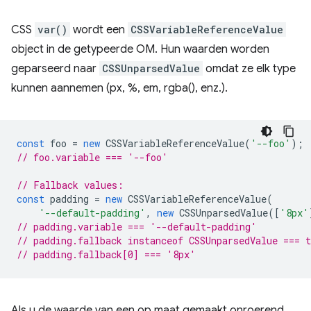
CSS
var()
wordt een
CSSVariableReferenceValue
object in de getypeerde OM. Hun waarden worden
geparseerd naar
CSSUnparsedValue
omdat ze elk type
kunnen aannemen (px, %, em, rgba(), enz.).
const
foo
=
new
CSSVariableReferenceValue
(
'--foo'
);
// foo.variable === '--foo'
// Fallback values:
const
padding
=
new
CSSVariableReferenceValue
(
'--default-padding'
,
new
CSSUnparsedValue
([
'8px'
// padding.variable === '--default-padding'
// padding.fallback instanceof CSSUnparsedValue === t
// padding.fallback[0] === '8px'
Als u de waarde van een op maat gemaakt onroerend