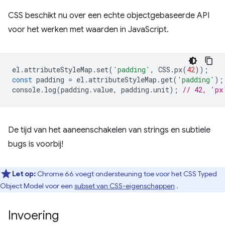
CSS beschikt nu over een echte objectgebaseerde API
voor het werken met waarden in JavaScript.
el
.
attributeStyleMap
.
set
(
'padding'
,
CSS
.
px
(
42
));
const
padding
=
el
.
attributeStyleMap
.
get
(
'padding'
);
console
.
log
(
padding
.
value
,
padding
.
unit
);
// 42, 'px
De tijd van het aaneenschakelen van strings en subtiele
bugs is voorbij!
Let op:
Chrome 66 voegt ondersteuning toe voor het CSS Typed
Object Model voor een
subset van CSS-eigenschappen
.
Invoering