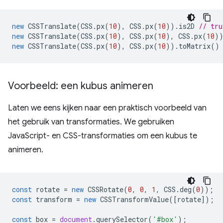
new
CSSTranslate
(
CSS
.
px
(
10
),
CSS
.
px
(
10
)).
is2D
// tru
new
CSSTranslate
(
CSS
.
px
(
10
),
CSS
.
px
(
10
),
CSS
.
px
(
10
)
new
CSSTranslate
(
CSS
.
px
(
10
),
CSS
.
px
(
10
)).
toMatrix
()
Voorbeeld: een kubus animeren
Laten we eens kijken naar een praktisch voorbeeld van
het gebruik van transformaties. We gebruiken
JavaScript- en CSS-transformaties om een ​​kubus te
animeren.
const
rotate
=
new
CSSRotate
(
0
,
0
,
1
,
CSS
.
deg
(
0
));
const
transform
=
new
CSSTransformValue
([
rotate
]);
const
box
=
document
.
querySelector
(
'#box'
);