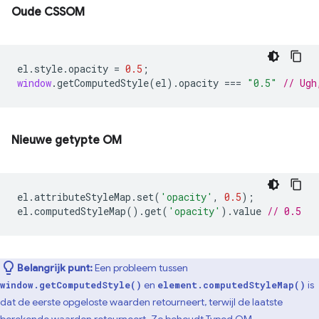
Oude CSSOM
el
.
style
.
opacity
=
0.5
;
window
.
getComputedStyle
(
el
).
opacity
===
"0.5"
// Ugh
Nieuwe getypte OM
el
.
attributeStyleMap
.
set
(
'opacity'
,
0.5
);
el
.
computedStyleMap
().
get
(
'opacity'
).
value
// 0.5
Belangrijk punt:
Een probleem tussen
en
is
window.getComputedStyle()
element.computedStyleMap()
dat de eerste opgeloste waarden retourneert, terwijl de laatste