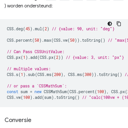
) worden ondersteund:
CSS
.
deg
(
45
).
mul
(
2
)
// {value: 90, unit: "deg"}
CSS
.
percent
(
50
).
max
(
CSS
.
vw
(
50
)).
toString
()
// "max(
// Can Pass CSSUnitValue:
CSS
.
px
(
1
).
add
(
CSS
.
px
(
2
))
// {value: 3, unit: "px"}
// multiple values:
CSS
.
s
(
1
).
sub
(
CSS
.
ms
(
200
),
CSS
.
ms
(
300
)).
toString
()
/
// or pass a `CSSMathSum`:
const
sum
=
new
CSSMathSum
(
CSS
.
percent
(
100
),
CSS
.
px
(
CSS
.
vw
(
100
).
add
(
sum
).
toString
()
// "calc(100vw + (1
Conversie