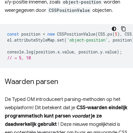
x/y-positie innemen, zoals
object-position
worden
weergegeven door
CSSPositionValue
objecten.
const
position
=
new
CSSPositionValue
(
CSS
.
px
(
5
),
CSS
el
.
attributeStyleMap
.
set
(
'object-position'
,
position
console
.
log
(
position
.
x
.
value
,
position
.
y
.
value
);
// → 5, 10
Waarden parsen
De Typed OM introduceert parsing-methoden op het
webplatform! Dit betekent dat je
CSS-waarden eindelijk
programmatisch kunt parsen
voordat
je ze
daadwerkelijk gebruikt
! Deze nieuwe mogelijkheid is
een potentiële levensredder om bugs en misvormde CSS