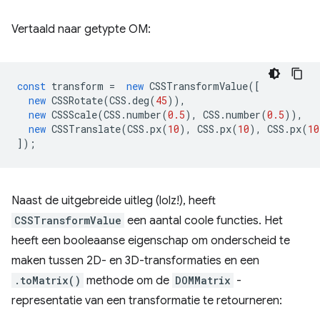
Vertaald naar getypte OM:
const
transform
=
new
CSSTransformValue
([
new
CSSRotate
(
CSS
.
deg
(
45
)),
new
CSSScale
(
CSS
.
number
(
0.5
),
CSS
.
number
(
0.5
)),
new
CSSTranslate
(
CSS
.
px
(
10
),
CSS
.
px
(
10
),
CSS
.
px
(
10
]);
Naast de uitgebreide uitleg (lolz!), heeft
CSSTransformValue
een aantal coole functies. Het
heeft een booleaanse eigenschap om onderscheid te
maken tussen 2D- en 3D-transformaties en een
.toMatrix()
methode om de
DOMMatrix
-
representatie van een transformatie te retourneren: