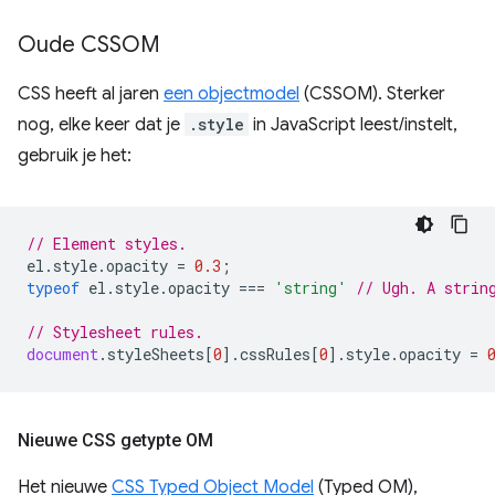
Oude CSSOM
CSS heeft al jaren
een objectmodel
(CSSOM). Sterker
nog, elke keer dat je
.style
in JavaScript leest/instelt,
gebruik je het:
// Element styles.
el
.
style
.
opacity
=
0.3
;
typeof
el
.
style
.
opacity
===
'string'
// Ugh. A strin
// Stylesheet rules.
document
.
styleSheets
[
0
].
cssRules
[
0
].
style
.
opacity
=
Nieuwe CSS getypte OM
Het nieuwe
CSS Typed Object Model
(Typed OM),