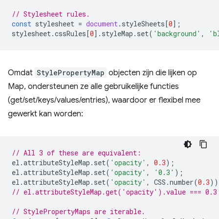
// Stylesheet rules.
const
stylesheet
=
document
.
styleSheets
[
0
];
stylesheet
.
cssRules
[
0
].
styleMap
.
set
(
'background'
,
'b
Omdat
StylePropertyMap
objecten zijn die lijken op
Map, ondersteunen ze alle gebruikelijke functies
(get/set/keys/values/entries), waardoor er flexibel mee
gewerkt kan worden:
// All 3 of these are equivalent:
el
.
attributeStyleMap
.
set
(
'opacity'
,
0.3
);
el
.
attributeStyleMap
.
set
(
'opacity'
,
'0.3'
);
el
.
attributeStyleMap
.
set
(
'opacity'
,
CSS
.
number
(
0.3
))
// el.attributeStyleMap.get('opacity').value === 0.3
// StylePropertyMaps are iterable.