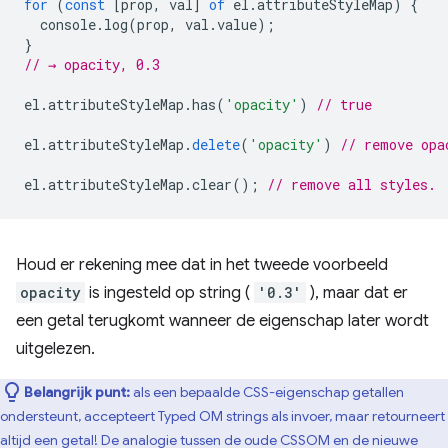
for
(
const
[
prop
,
val
]
of
el
.
attributeStyleMap
)
{
console
.
log
(
prop
,
val
.
value
);
}
// → opacity, 0.3
el
.
attributeStyleMap
.
has
(
'opacity'
)
// true
el
.
attributeStyleMap
.
delete
(
'opacity'
)
// remove opa
el
.
attributeStyleMap
.
clear
();
// remove all styles.
Houd er rekening mee dat in het tweede voorbeeld
opacity
is ingesteld op string (
'0.3'
), maar dat er
een getal terugkomt wanneer de eigenschap later wordt
uitgelezen.
Belangrijk punt:
als een bepaalde CSS-eigenschap getallen
ondersteunt, accepteert Typed OM strings als invoer, maar retourneert
altijd een getal! De analogie tussen de oude CSSOM en de nieuwe