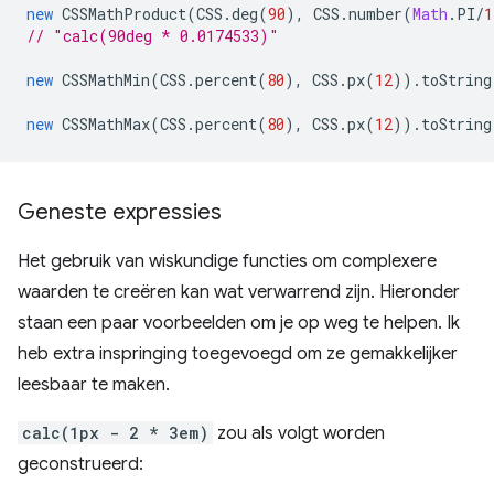
new
CSSMathProduct
(
CSS
.
deg
(
90
),
CSS
.
number
(
Math
.
PI
/
1
// "calc(90deg * 0.0174533)"
new
CSSMathMin
(
CSS
.
percent
(
80
),
CSS
.
px
(
12
)).
toString
new
CSSMathMax
(
CSS
.
percent
(
80
),
CSS
.
px
(
12
)).
toString
Geneste expressies
Het gebruik van wiskundige functies om complexere
waarden te creëren kan wat verwarrend zijn. Hieronder
staan ​​een paar voorbeelden om je op weg te helpen. Ik
heb extra inspringing toegevoegd om ze gemakkelijker
leesbaar te maken.
calc(1px - 2 * 3em)
zou als volgt worden
geconstrueerd: