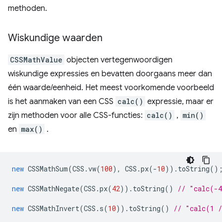
methoden.
Wiskundige waarden
CSSMathValue
objecten vertegenwoordigen
wiskundige expressies en bevatten doorgaans meer dan
één waarde/eenheid. Het meest voorkomende voorbeeld
is het aanmaken van een CSS
calc()
expressie, maar er
zijn methoden voor alle CSS-functies:
calc()
,
min()
en
max()
.
new
CSSMathSum
(
CSS
.
vw
(
100
),
CSS
.
px
(
-
10
)).
toString
()
new
CSSMathNegate
(
CSS
.
px
(
42
)).
toString
()
// "calc(-
new
CSSMathInvert
(
CSS
.
s
(
10
)).
toString
()
// "calc(1 