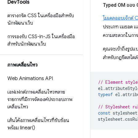
Dev
Tools
Typed OM ของ C
ตารางกริด CSS ในเครื่องมือสำหรับ
โมเดลออบเจ็กต์ CS
นักพัฒนาเว็บ
ประเภท เมธอด แล
ความสะดวกในการจ
การรองรับ CSS-in-JS ในเครื่องมือ
สำหรับนักพัฒนาเว็บ
คุณจะเข้าถึงรูปแ
สำหรับกฎชีตสไตล
ภาพเคลื่อนไหว
Web Animations API
// Element style
el
.
attributeStyl
เอฟเฟกต์ภาพเคลื่อนไหวหลาย
typeof
el
.
attrib
รายการที่มีการจัดองค์ประกอบภาพ
เคลื่อนไหว
// Stylesheet ru
const
stylesheet
stylesheet
.
cssRu
เส้นโค้งภาพเคลื่อนไหวที่ซับซ้อน
พร้อม
linear(
)