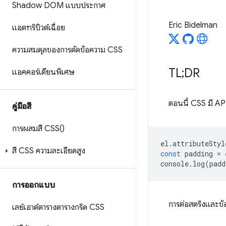
Shadow DOM แบบประกาศ
Eric Bidelman
แอตทริบิวต์เฉื่อย
ความสมดุลของการตัดข้อความ CSS
TL;DR
แอคคอร์เดียนพิเศษ
ตอนนี้ CSS มี AP
คู่มือสี
การผสมสี CSS()
el
.
attributeStyl
สี CSS ความละเอียดสูง
const
padding
=
console
.
log
(
padd
การออกแบบ
การต่อสตริงและข้
เลย์เอาต์ตารางตารางกริด CSS