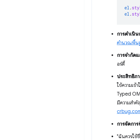
el
.
sty
el
.
sty
การดำเนิน
คำนวณพื้น
การจำกัดแ
อร์ตี้
ประสิทธิภาพท
ใช้ความเข้
Typed O
มีความสำคัญ
crbug.co
การจัดการ
"ฉันควรใช้