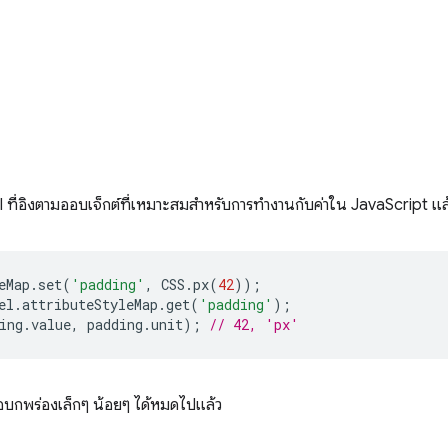
I ที่อิงตามออบเจ็กต์ที่เหมาะสมสำหรับการทำงานกับค่าใน JavaScript แล
eMap
.
set
(
'padding'
,
CSS
.
px
(
42
));
el
.
attributeStyleMap
.
get
(
'padding'
);
ing
.
value
,
padding
.
unit
);
// 42, 'px'
อบกพร่องเล็กๆ น้อยๆ ได้หมดไปแล้ว