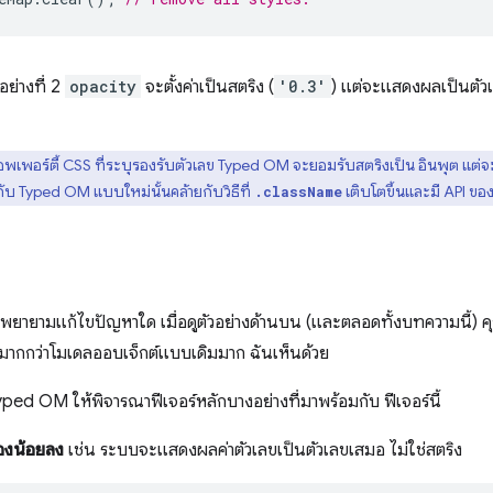
ย่างที่ 2
opacity
จะตั้งค่าเป็นสตริง (
'0.3'
) แต่จะแสดงผลเป็นตัวเล
พเพอร์ตี้ CSS ที่ระบุรองรับตัวเลข Typed OM จะยอมรับสตริงเป็น อินพุต แต่
 Typed OM แบบใหม่นั้นคล้ายกับวิธีที่
เติบโตขึ้นและมี API ขอ
.className
ายามแก้ไขปัญหาใด เมื่อดูตัวอย่างด้านบน (และตลอดทั้งบทความนี้) 
ช้มากกว่าโมเดลออบเจ็กต์แบบเดิมมาก ฉันเห็นด้วย
Typed OM ให้พิจารณาฟีเจอร์หลักบางอย่างที่มาพร้อมกับ ฟีเจอร์นี้
องน้อยลง
เช่น ระบบจะแสดงผลค่าตัวเลขเป็นตัวเลขเสมอ ไม่ใช่สตริง