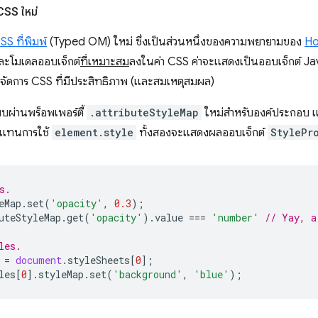
SS ใหม่
S ที่พิมพ์
(Typed OM) ใหม่ ซึ่งเป็นส่วนหนึ่งของความพยายามของ
Ho
ะโมเดลออบเจ็กต์
ที่เหมาะสม
ลงในค่า CSS ค่าจะแสดงเป็นออบเจ็กต์ Ja
ัดการ CSS ที่มีประสิทธิภาพ (และสมเหตุสมผล)
บบผ่านพร็อพเพอร์ตี้
.attributeStyleMap
ใหม่สำหรับองค์ประกอบ แ
์แทนการใช้
element.style
ทั้งสองจะแสดงผลออบเจ็กต์
StylePr
s.
eMap
.
set
(
'opacity'
,
0.3
);
uteStyleMap
.
get
(
'opacity'
).
value
===
'number'
// Yay, a
les.
=
document
.
styleSheets
[
0
];
les
[
0
].
styleMap
.
set
(
'background'
,
'blue'
);