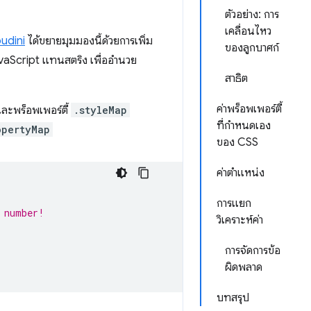
ตัวอย่าง: การ
เคลื่อนไหว
udini
ได้ขยายมุมมองนี้ด้วยการเพิ่ม
ของลูกบาศก์
vaScript แทนสตริง เพื่ออำนวย
สาธิต
ค่าพร็อพเพอร์ตี้
ละพร็อพเพอร์ตี้
.styleMap
ที่กำหนดเอง
opertyMap
ของ CSS
ค่าตำแหน่ง
การแยก
 number!
วิเคราะห์ค่า
การจัดการข้อ
ผิดพลาด
บทสรุป