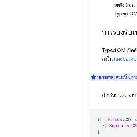
สตริง (เช่น
Typed OM จ
การรองรับเ
Typed OM เปิดตั
ลงใน
แดชบอร์ดแ
หมายเหตุ:
ขณะนี้ Chro
สำหรับการตรวจหา
if
(
window
.
CSS
 &
// Supports CS
}