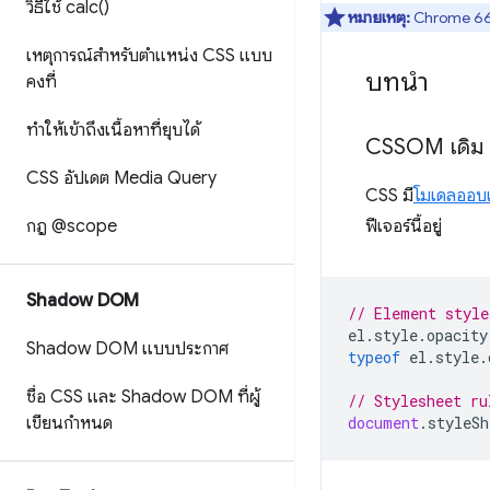
วิธีใช้ calc()
หมายเหตุ:
Chrome 66 เ
เหตุการณ์สำหรับตำแหน่ง CSS แบบ
บทนำ
คงที่
ทำให้เข้าถึงเนื้อหาที่ยุบได้
CSSOM เดิม
CSS อัปเดต Media Query
CSS มี
โมเดลออบเ
กฎ @scope
ฟีเจอร์นี้อยู่
Shadow DOM
// Element style
el
.
style
.
opacity
Shadow DOM แบบประกาศ
typeof
el
.
style
.
ชื่อ CSS และ Shadow DOM ที่ผู้
// Stylesheet ru
เขียนกำหนด
document
.
styleSh