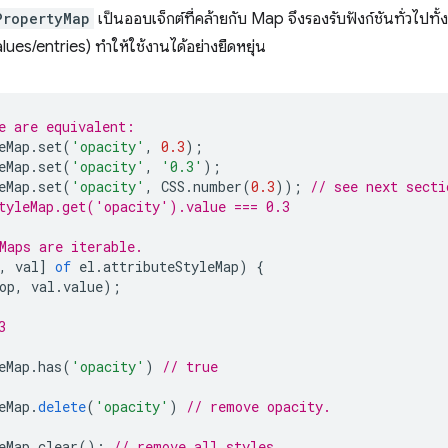
PropertyMap
เป็นออบเจ็กต์ที่คล้ายกับ Map จึงรองรับฟังก์ชันทั่วไปทั
ues/entries) ทำให้ใช้งานได้อย่างยืดหยุ่น
e are equivalent:
eMap
.
set
(
'opacity'
,
0.3
);
eMap
.
set
(
'opacity'
,
'0.3'
);
eMap
.
set
(
'opacity'
,
CSS
.
number
(
0.3
));
// see next secti
tyleMap.get('opacity').value === 0.3
Maps are iterable.
,
val
]
of
el
.
attributeStyleMap
)
{
op
,
val
.
value
);
3
eMap
.
has
(
'opacity'
)
// true
eMap
.
delete
(
'opacity'
)
// remove opacity.
eMap
.
clear
();
// remove all styles.