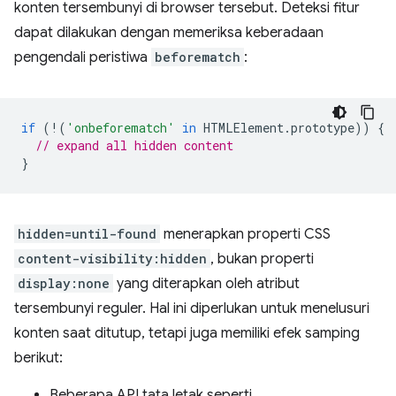
konten tersembunyi di browser tersebut. Deteksi fitur
dapat dilakukan dengan memeriksa keberadaan
pengendali peristiwa
beforematch
:
if
(
!
(
'onbeforematch'
in
HTMLElement
.
prototype
))
{
// expand all hidden content
}
hidden=until-found
menerapkan properti CSS
content-visibility:hidden
, bukan properti
display:none
yang diterapkan oleh atribut
tersembunyi reguler. Hal ini diperlukan untuk menelusuri
konten saat ditutup, tetapi juga memiliki efek samping
berikut:
Beberapa API tata letak seperti