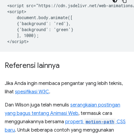
<script src="https://cdn.jsdelivr.net/web-animations/
<script>

    document.body.animate([

    {'background': 'red'},

    {'background': 'green'}

    ], 1000);

Referensi lainnya
Jika Anda ingin membaca pengantar yang lebih teknis,
lihat
spesifikasi W3C
.
Dan Wilson juga telah menulis
serangkaian postingan
yang bagus tentang Animasi Web
, termasuk cara
menggunakannya bersama
properti
motion-path
CSS
baru
. Untuk beberapa contoh yang menggunakan