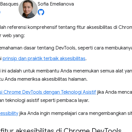
 Basques
Sofia Emelianova
lah referensi komprehensif tentang fitur aksesibilitas di Chrom
r web yang:
pemahaman dasar tentang DevTools, seperti cara membukany
i
prinsip dan praktik terbaik aksesibilitas
.
si ini adalah untuk membantu Anda menemukan semua alat yan
 Anda memeriksa aksesibilitas halaman.
i Chrome DevTools dengan Teknologi Asistif
jika Anda menca
 teknologi asistif seperti pembaca layar.
ssibility
jika Anda ingin mempelajari cara mengembangkan sit
fitur aksesibilitas di Chrome Dev
Tools