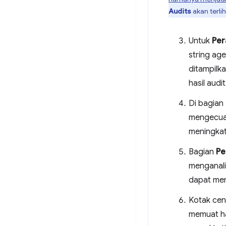
Audits
akan terli
Untuk
Per
string ag
ditampilk
hasil audi
Di bagian
mengecuali
meningkat
Bagian
Pe
menganalis
dapat men
Kotak ce
memuat ha