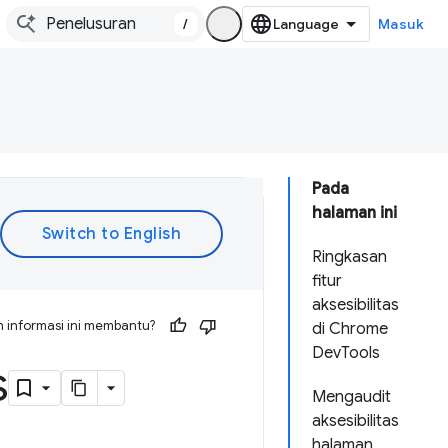
/
Masuk
Pada
halaman ini
Ringkasan
fitur
aksesibilitas
 informasi ini membantu?
di Chrome
DevTools
s
Mengaudit
aksesibilitas
halaman