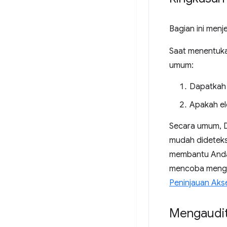
Bagian ini menj
Saat menentuka
umum:
Dapatkah
Apakah el
Secara umum, D
mudah dideteks
membantu Anda 
mencoba menggu
Peninjauan Akse
Mengaudit 