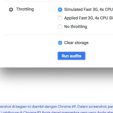
enshot di bagian ini diambil dengan Chrome 69. Dalam screenshot, p
Lighthouse di Chrome 83
Anda dapat memeriksa versi yang Anda jala