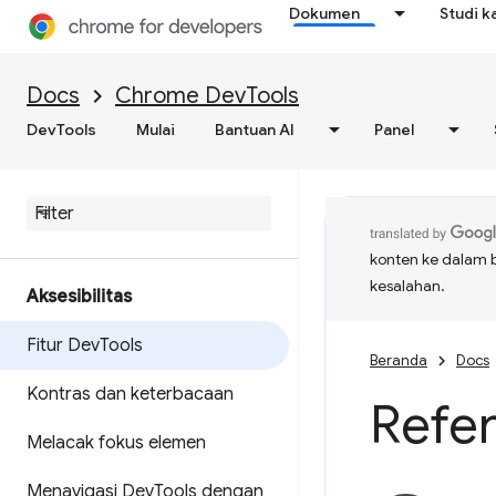
Dokumen
Studi k
Docs
Chrome DevTools
DevTools
Mulai
Bantuan AI
Panel
konten ke dalam 
kesalahan.
Aksesibilitas
Fitur Dev
Tools
Beranda
Docs
Kontras dan keterbacaan
Refer
Melacak fokus elemen
Menavigasi Dev
Tools dengan