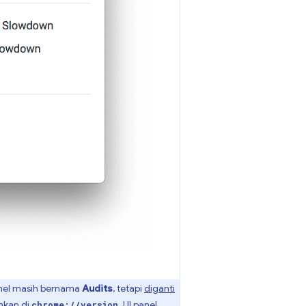
anel masih bernama
Audits
, tetapi
diganti
nkan di
. UI panel
chrome://version