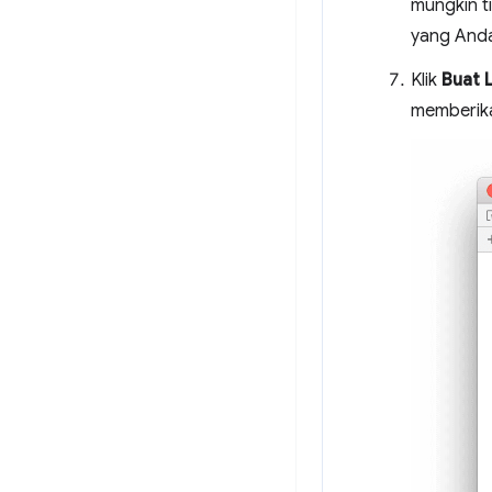
mungkin t
yang Anda
Klik
Buat 
memberika