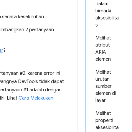
dalam
hierarki
a secara keseluruhan.
aksesibilita
s
timbangkan 2 pertanyaan
Melihat
atribut
ar
?
ARIA
elemen
Melihat
anyaan #2, karena error ini
urutan
ayangnya DevTools tidak dapat
sumber
pertanyaan #1 adalah dengan
elemen di
i. Lihat
Cara Melakukan
layar
Melihat
properti
aksesibilita