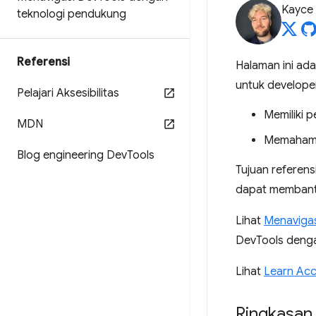
Kayce
teknologi pendukung
Referensi
Halaman ini ada
untuk develope
Pelajari Aksesibilitas
Memiliki 
MDN
Memaham
Blog engineering Dev
Tools
Tujuan referen
dapat membantu
Lihat
Menavigas
DevTools dengan
Lihat
Learn Acce
Ringkasan 