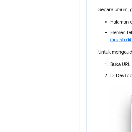
Secara umum, g
Halaman d
Elemen te
mudah di
Untuk mengaudi
Buka URL 
Di DevTool