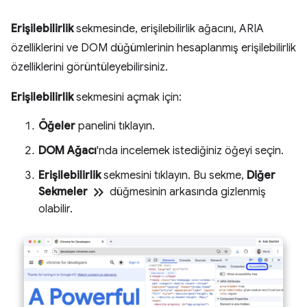
Erişilebilirlik
sekmesinde, erişilebilirlik ağacını, ARIA
özelliklerini ve DOM düğümlerinin hesaplanmış erişilebilirlik
özelliklerini görüntüleyebilirsiniz.
Erişilebilirlik
sekmesini açmak için:
Öğeler
panelini tıklayın.
DOM Ağacı
'nda incelemek istediğiniz öğeyi seçin.
Erişilebilirlik
sekmesini tıklayın. Bu sekme,
Diğer
keyboard_double_arrow_right
Sekmeler
düğmesinin arkasında gizlenmiş
olabilir.